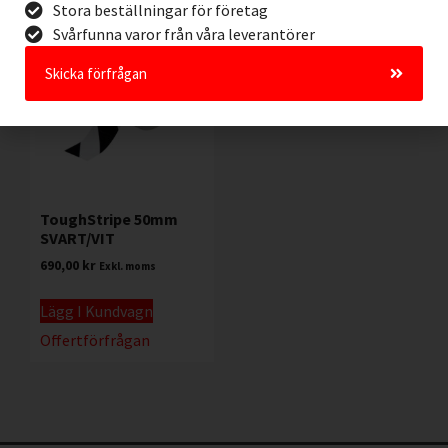
Stora beställningar för företag
Svårfunna varor från våra leverantörer
Skicka förfrågan
ToughStripe 50mm
SVART/VIT
690,00
kr
Exkl. moms
Lägg I Kundvagn
Offertförfrågan