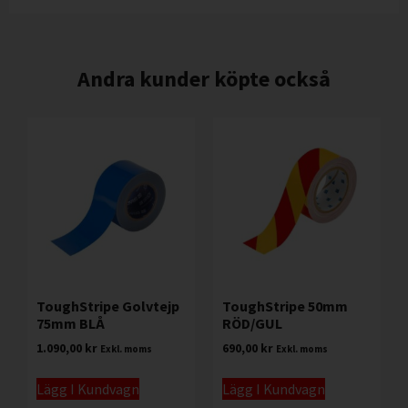
Andra kunder köpte också
ToughStripe Golvtejp
ToughStripe 50mm
75mm BLÅ
RÖD/GUL
1.090,00
kr
690,00
kr
Exkl. moms
Exkl. moms
Lägg I Kundvagn
Lägg I Kundvagn