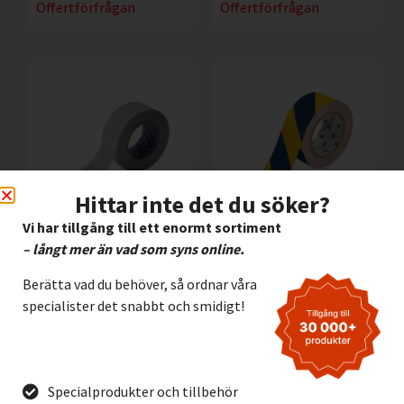
Offertförfrågan
Offertförfrågan
Hittar inte det du söker?
Vi har tillgång till ett enormt sortiment
– långt mer än vad som syns online.
ToughStripe Golvtejp
ToughStripe 50mm
50mm GRÅ
GUL/BLÅ
Berätta vad du behöver, så ordnar våra
690,00
kr
690,00
kr
Exkl. moms
Exkl. moms
specialister det snabbt och smidigt!
Lägg I Kundvagn
Lägg I Kundvagn
Offertförfrågan
Offertförfrågan
Specialprodukter och tillbehör