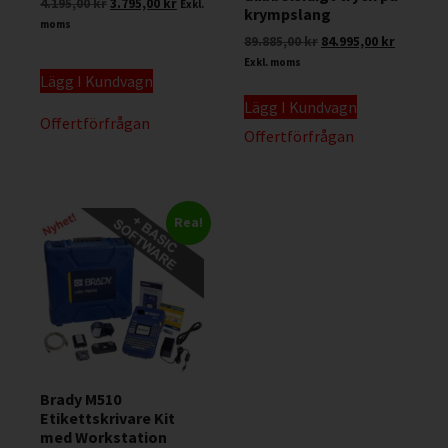
4.195,00
kr
3.795,00
kr
Exkl.
krympslang
moms
89.885,00
kr
84.995,00
kr
Exkl. moms
Lägg I Kundvagn
Lägg I Kundvagn
Offertförfrågan
Offertförfrågan
Rea!
Brady M510
Etikettskrivare Kit
med Workstation