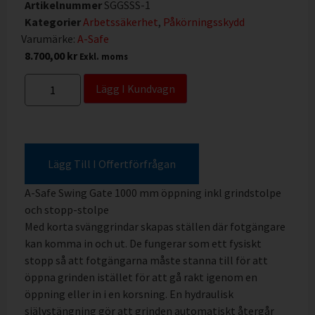
Artikelnummer
SGGSSS-1
Kategorier
Arbetssäkerhet
,
Påkörningsskydd
Varumärke:
A-Safe
8.700,00
kr
Exkl. moms
Lägg I Kundvagn
Lägg Till I Offertförfrågan
A-Safe Swing Gate 1000 mm öppning inkl grindstolpe
och stopp-stolpe
Med korta svänggrindar skapas ställen där fotgängare
kan komma in och ut. De fungerar som ett fysiskt
stopp så att fotgängarna måste stanna till för att
öppna grinden istället för att gå rakt igenom en
öppning eller in i en korsning. En hydraulisk
självstängning gör att grinden automatiskt återgår