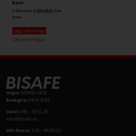
Basic
5.850,00
kr
5.350,00
kr
Exkl.
moms
Lägg I Kundvagn
Offertförfrågan
Orgnr:
559416-1076
Bankgiro:
5954-4783
Växel:
046 – 70 51 20
info@bisafe.se
Miki Rancic
: 076 – 8918512