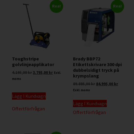
Rea!
Rea!
Toughstripe
Brady BBP72
golvlinjeapplikator
Etikettskrivare 300 dpi
dubbelsidigt tryck på
4.195,00
kr
3.795,00
kr
Exkl.
krympslang
moms
89.885,00
kr
84.995,00
kr
Exkl. moms
Lägg I Kundvagn
Lägg I Kundvagn
Offertförfrågan
Offertförfrågan