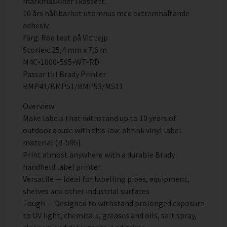
märkmaskiner i kassett.
10 års hållbarhet utomhus med extremhäftande
adhesiv.
Färg: Röd text på Vit tejp
Storlek: 25,4 mm x 7,6 m
M4C-1000-595-WT-RD
Passar till Brady Printer
BMP41/BMP51/BMP53/M511
Overview
Make labels that withstand up to 10 years of
outdoor abuse with this low-shrink vinyl label
material (B-595).
Print almost anywhere with a durable Brady
handheld label printer.
Versatile — Ideal for labelling pipes, equipment,
shelves and other industrial surfaces
Tough — Designed to withstand prolonged exposure
to UV light, chemicals, greases and oils, salt spray,