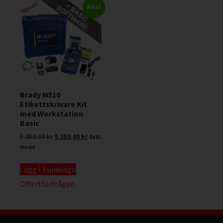
Rea!
Brady M510
Etikettskrivare Kit
med Workstation
Basic
5.850,00
kr
5.350,00
kr
Exkl.
moms
Lägg I Kundvagn
Offertförfrågan