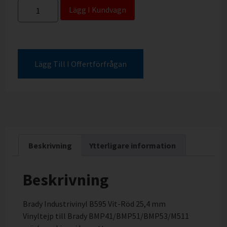
Lägg I Kundvagn
Lägg Till I Offertförfrågan
Beskrivning
Ytterligare information
Beskrivning
Brady Industrivinyl B595 Vit-Röd 25,4 mm
Vinyltejp till Brady BMP41/BMP51/BMP53/M511