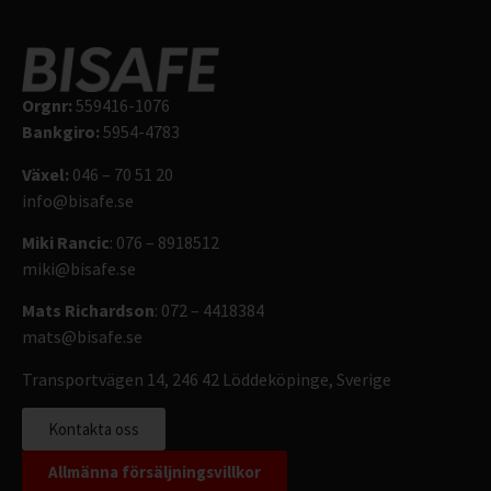
Orgnr:
559416-1076
Bankgiro:
5954-4783
Växel:
046 – 70 51 20
info@bisafe.se
Miki Rancic
: 076 – 8918512
miki@bisafe.se
Mats Richardson
: 072 – 4418384
mats@bisafe.se
Transportvägen 14, 246 42 Löddeköpinge, Sverige
Kontakta oss
Allmänna försäljningsvillkor