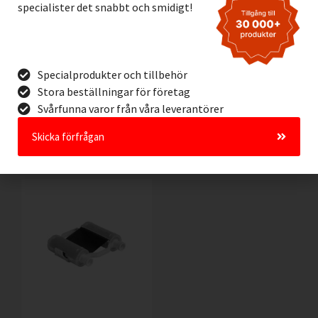
specialister det snabbt och smidigt!
Vinyl Brady B595 RÖD,
Vinyl Brady B595 VIT,
57mm
57mm
Specialprodukter och tillbehör
3.195,00
kr
3.195,00
kr
Exkl. moms
Exkl. moms
Stora beställningar för företag
Svårfunna varor från våra leverantörer
Lägg I Kundvagn
Lägg I Kundvagn
Offertförfrågan
Offertförfrågan
Skicka förfrågan