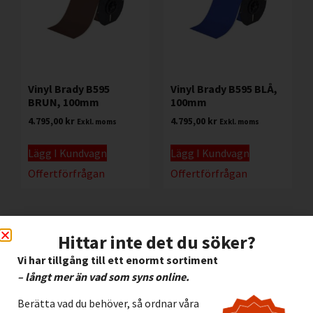
Vinyl Brady B595
Vinyl Brady B595 BLÅ,
BRUN, 100mm
100mm
4.795,00
kr
4.795,00
kr
Exkl. moms
Exkl. moms
Lägg I Kundvagn
Lägg I Kundvagn
Offertförfrågan
Offertförfrågan
Hittar inte det du söker?
Vi har tillgång till ett enormt sortiment
– långt mer än vad som syns online.
Berätta vad du behöver, så ordnar våra