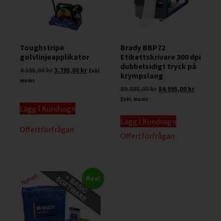
Toughstripe
Brady BBP72
golvlinjeapplikator
Etikettskrivare 300 dpi
dubbelsidigt tryck på
4.195,00
kr
3.795,00
kr
Exkl.
krympslang
moms
89.885,00
kr
84.995,00
kr
Exkl. moms
Lägg I Kundvagn
Lägg I Kundvagn
Offertförfrågan
Offertförfrågan
Rea!