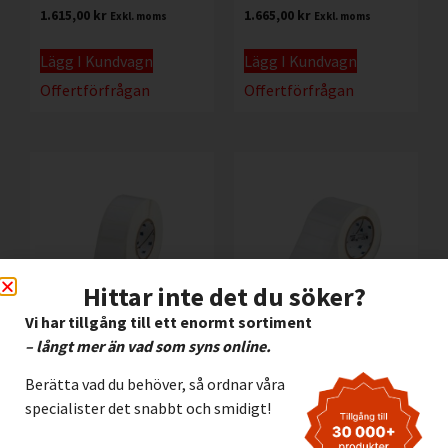
1.615,00
kr
1.665,00
kr
Exkl. moms
Exkl. moms
Lägg I Kundvagn
Lägg I Kundvagn
Offertförfrågan
Offertförfrågan
Hittar inte det du söker?
Vi har tillgång till ett enormt sortiment
– långt mer än vad som syns online.
Etikett Brady B423
Etikett Brady B423
Polyester
Polyester VIT, 76.20 x
Berätta vad du behöver, så ordnar våra
PermaShield VIT 50.80
25.40 mm
specialister det snabbt och smidigt!
x 25.40 mm
3.195,00
kr
Exkl. moms
7.965,00
kr
Exkl. moms