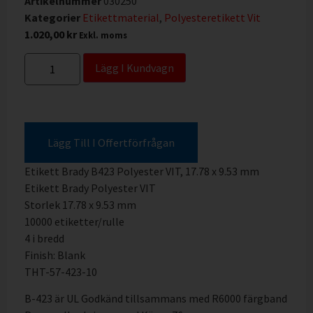
Artikelnummer
030250
Kategorier
Etikettmaterial
,
Polyesteretikett Vit
1.020,00
kr
Exkl. moms
Lägg I Kundvagn
Lägg Till I Offertförfrågan
Etikett Brady B423 Polyester VIT, 17.78 x 9.53 mm
Etikett Brady Polyester VIT
Storlek 17.78 x 9.53 mm
10000 etiketter/rulle
4 i bredd
Finish: Blank
THT-57-423-10
B-423 är UL Godkänd tillsammans med R6000 färgband