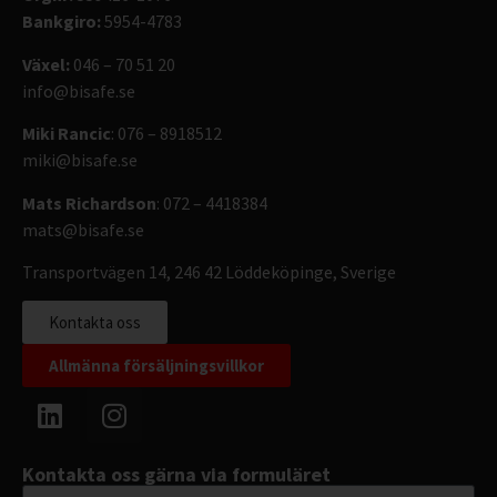
Bankgiro:
5954-4783
Växel:
046 – 70 51 20
info@bisafe.se
Miki Rancic
: 076 – 8918512
miki@bisafe.se
Mats Richardson
: 072 – 4418384
mats@bisafe.se
Transportvägen 14, 246 42 Löddeköpinge, Sverige
Kontakta oss
Allmänna försäljningsvillkor
Kontakta oss gärna via formuläret