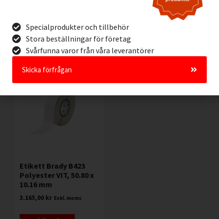
Lägg I Kundvagn
Lägg I Kundvagn
Specialprodukter och tillbehör
Offertförfrågan
Offertförfrågan
Stora beställningar för företag
Svårfunna varor från våra leverantörer
Skicka förfrågan
Etikett Brady B423
Polyester VIT, 50.80 x
10.16 mm
3.165,00
kr
Exkl. moms