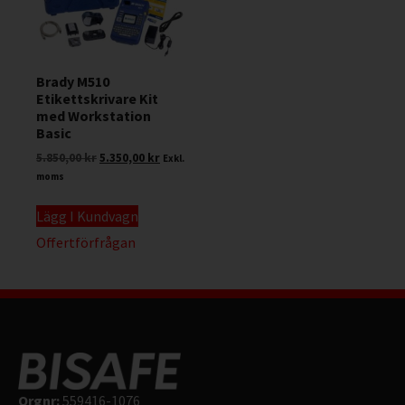
Brady M510
Etikettskrivare Kit
med Workstation
Basic
5.850,00
kr
5.350,00
kr
Exkl.
moms
Lägg I Kundvagn
Offertförfrågan
Orgnr:
559416-1076