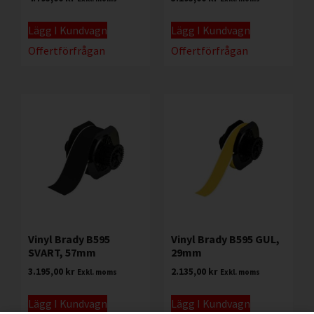
Lägg I Kundvagn
Lägg I Kundvagn
Offertförfrågan
Offertförfrågan
Vinyl Brady B595
Vinyl Brady B595 GUL,
SVART, 57mm
29mm
3.195,00
kr
2.135,00
kr
Exkl. moms
Exkl. moms
Lägg I Kundvagn
Lägg I Kundvagn