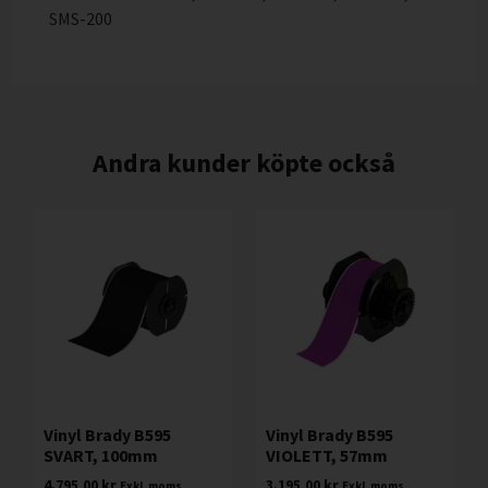
SMS-200
Andra kunder köpte också
Vinyl Brady B595
Vinyl Brady B595
SVART, 100mm
VIOLETT, 57mm
4.795,00
kr
3.195,00
kr
Exkl. moms
Exkl. moms