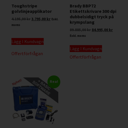
Toughstripe
Brady BBP72
golvlinjeapplikator
Etikettskrivare 300 dpi
dubbelsidigt tryck på
4.195,00
kr
3.795,00
kr
Exkl.
krympslang
moms
89.885,00
kr
84.995,00
kr
Exkl. moms
Lägg I Kundvagn
Lägg I Kundvagn
Offertförfrågan
Offertförfrågan
Rea!