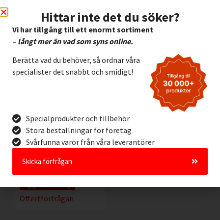
Offertförfrågan
Offertförfrågan
Hittar inte det du söker?
Vi har tillgång till ett enormt sortiment
– långt mer än vad som syns online.
Berätta vad du behöver, så ordnar våra
specialister det snabbt och smidigt!
Specialprodukter och tillbehör
Stora beställningar för företag
Färgband Brady B30-
Svårfunna varor från våra leverantörer
R10000-YL GUL
Skicka förfrågan
2.295,00
kr
Exkl. moms
Lägg I Kundvagn
Offertförfrågan