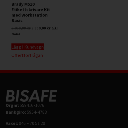
Brady M510
Etikettskrivare Kit
med Workstation
Basic
5.850,00
kr
5.350,00
kr
Exkl.
moms
Lägg I Kundvagn
Offertförfrågan
Orgnr:
559416-1076
Bankgiro:
5954-4783
Växel:
046 – 70 51 20