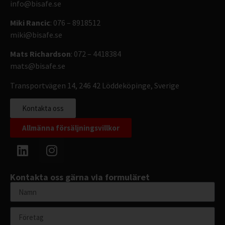
info@bisafe.se
Miki Rancic
: 076 – 8918512
miki@bisafe.se
Mats Richardson
: 072 – 4418384
mats@bisafe.se
Transportvägen 14, 246 42 Löddeköpinge, Sverige
Kontakta oss
Allmänna försäljningsvillkor
Kontakta oss gärna via formuläret