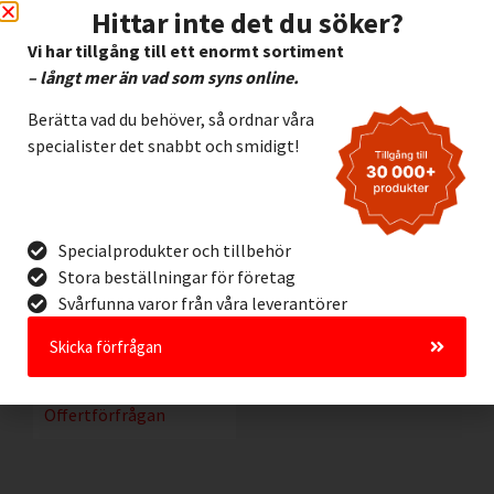
Hittar inte det du söker?
Vi har tillgång till ett enormt sortiment
– långt mer än vad som syns online.
Berätta vad du behöver, så ordnar våra
specialister det snabbt och smidigt!
Specialprodukter och tillbehör
Stora beställningar för företag
ToughStripe 50mm
SVART/GUL
Svårfunna varor från våra leverantörer
690,00
kr
Exkl. moms
Skicka förfrågan
Lägg I Kundvagn
Offertförfrågan