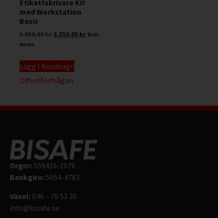
Etikettskrivare Kit
med Workstation
Basic
5.850,00
kr
5.350,00
kr
Exkl.
moms
Lägg I Kundvagn
Offertförfrågan
Orgnr:
559416-1076
Bankgiro:
5954-4783
Växel:
046 – 70 51 20
info@bisafe.se