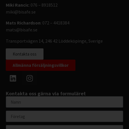
Miki Rancic
: 076 – 8918512
miki@bisafe.se
Mats Richardson
: 072 – 4418384
mats@bisafe.se
Transportvägen 14, 246 42 Löddeköpinge, Sverige
Kontakta oss
Allmänna försäljningsvillkor
Kontakta oss gärna via formuläret