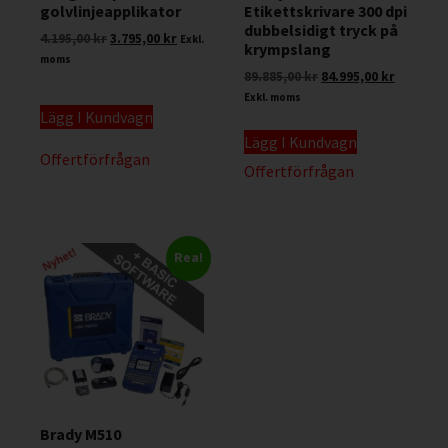
golvlinjeapplikator
Etikettskrivare 300 dpi
dubbelsidigt tryck på
4.195,00
kr
3.795,00
kr
Exkl.
krympslang
moms
89.885,00
kr
84.995,00
kr
Exkl. moms
Lägg I Kundvagn
Lägg I Kundvagn
Offertförfrågan
Offertförfrågan
Rea!
Brady M510