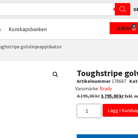
04
0
0,00
kr
s
Kunskapsbanken
ughstripe golvlinjeapplikator
Toughstripe gol
Artikelnummer
178687
Kat
Varumärke:
Brady
4.195,00
kr
3.795,00
kr
Exkl. 
Lägg I Kundva