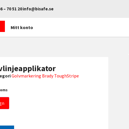
6 – 70 51 20
info@bisafe.se
Mitt konto
vlinjeapplikator
egori
Golvmarkering Brady ToughStripe
moms
gn