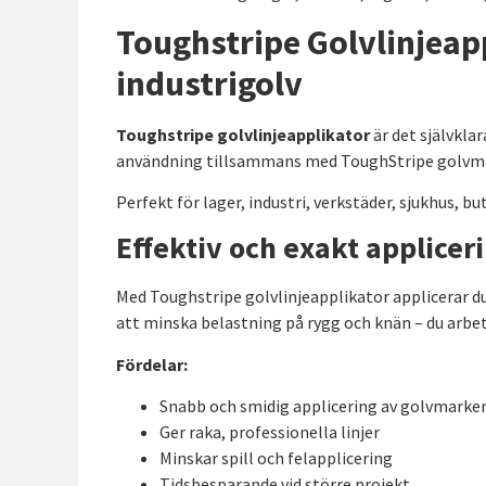
Toughstripe Golvlinjeapp
industrigolv
Toughstripe golvlinjeapplikator
är det självklar
användning tillsammans med ToughStripe golvmarke
Perfekt för lager, industri, verkstäder, sjukhus, b
Effektiv och exakt appliceri
Med Toughstripe golvlinjeapplikator applicerar d
att minska belastning på rygg och knän – du arbeta
Fördelar:
Snabb och smidig applicering av golvmarke
Ger raka, professionella linjer
Minskar spill och felapplicering
Tidsbesparande vid större projekt