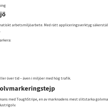
ning
jö
ematiskt arbetsmiljöarbete. Med rätt appliceringsverktyg säkerstäl
.
arkera:
ler över tid – även i miljöer med hög trafik.
golvmarkeringstejp
ammans med ToughStripe, en av marknadens mest slitstarka golvm
ustrigolv.