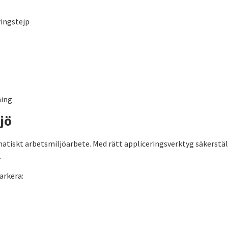
ringstejp
ning
jö
ematiskt arbetsmiljöarbete. Med rätt appliceringsverktyg säkerstäl
.
arkera: