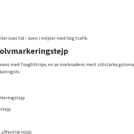
ler över tid – även i miljöer med hög trafik.
golvmarkeringstejp
ammans med ToughStripe, en av marknadens mest slitstarka golvm
ustrigolv.
rkeringstejp
stejp
, offentlig miljö