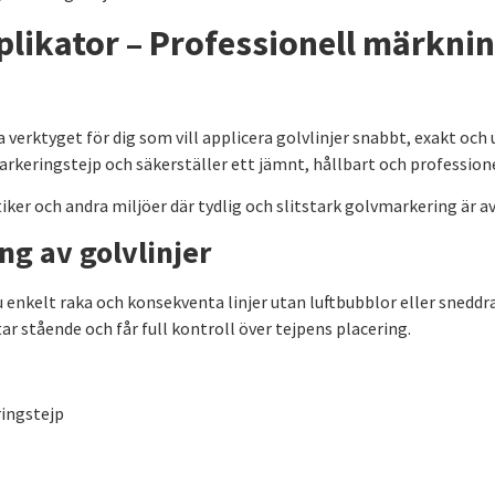
likator – Professionell märknin
a verktyget för dig som vill applicera golvlinjer snabbt, exakt och
ringstejp och säkerställer ett jämnt, hållbart och professionel
utiker och andra miljöer där tydlig och slitstark golvmarkering är 
ng av golvlinjer
u enkelt raka och konsekventa linjer utan luftbubblor eller snedd
r stående och får full kontroll över tejpens placering.
ringstejp