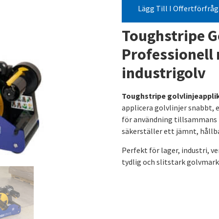
Lägg Till I Offertförfrå
Toughstripe G
Professionell
industrigolv
Toughstripe golvlinjeappli
applicera golvlinjer snabbt, 
för användning tillsammans
säkerställer ett jämnt, hållb
Perfekt för lager, industri, v
tydlig och slitstark golvmark