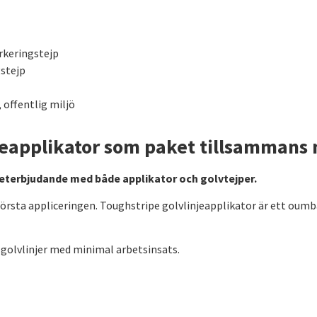
rkeringstejp
stejp
, offentlig miljö
njeapplikator som paket tillsammans
aketerbjudande med både applikator och golvtejper.
 första appliceringen. Toughstripe golvlinjeapplikator är ett oumbä
a golvlinjer med minimal arbetsinsats.