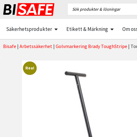
Säkerhetsprodukter
Etikett & Märkning
Om os
Bisafe
|
Arbetssäkerhet
|
Golvmarkering Brady ToughStripe
|
To
Rea!