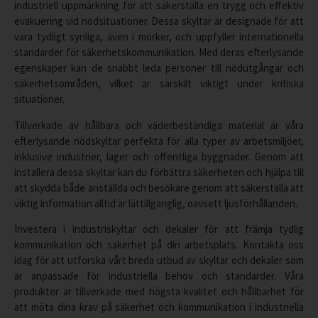
industriell uppmärkning för att säkerställa en trygg och effektiv
evakuering vid nödsituationer. Dessa skyltar är designade för att
vara tydligt synliga, även i mörker, och uppfyller internationella
standarder för säkerhetskommunikation. Med deras efterlysande
egenskaper kan de snabbt leda personer till nödutgångar och
säkerhetsområden, vilket är särskilt viktigt under kritiska
situationer.
Tillverkade av hållbara och väderbeständiga material är våra
efterlysande nödskyltar perfekta för alla typer av arbetsmiljöer,
inklusive industrier, lager och offentliga byggnader. Genom att
installera dessa skyltar kan du förbättra säkerheten och hjälpa till
att skydda både anställda och besökare genom att säkerställa att
viktig information alltid är lättillgänglig, oavsett ljusförhållanden.
Investera i industriskyltar och dekaler för att främja tydlig
kommunikation och säkerhet på din arbetsplats. Kontakta oss
idag för att utforska vårt breda utbud av skyltar och dekaler som
är anpassade för industriella behov och standarder. Våra
produkter är tillverkade med högsta kvalitet och hållbarhet för
att möta dina krav på säkerhet och kommunikation i industriella