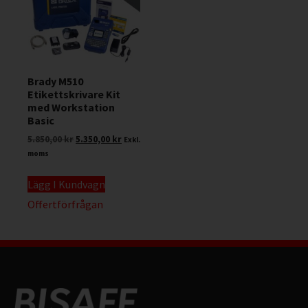
Brady M510
Etikettskrivare Kit
med Workstation
Basic
5.850,00
kr
5.350,00
kr
Exkl.
moms
Lägg I Kundvagn
Offertförfrågan