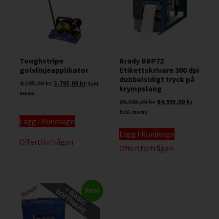
Toughstripe
Brady BBP72
golvlinjeapplikator
Etikettskrivare 300 dpi
dubbelsidigt tryck på
4.195,00
kr
3.795,00
kr
Exkl.
krympslang
moms
89.885,00
kr
84.995,00
kr
Exkl. moms
Lägg I Kundvagn
Lägg I Kundvagn
Offertförfrågan
Offertförfrågan
Rea!