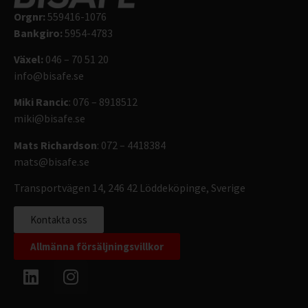
Orgnr:
559416-1076
Bankgiro:
5954-4783
Växel:
046 – 70 51 20
info@bisafe.se
Miki Rancic
: 076 – 8918512
miki@bisafe.se
Mats Richardson
: 072 – 4418384
mats@bisafe.se
Transportvägen 14, 246 42 Löddeköpinge, Sverige
Kontakta oss
Allmänna försäljningsvillkor