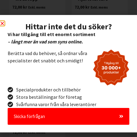
72,00
kr
72,00
kr
Exkl. moms
Exkl. moms
Lägg I Kundvagn
Lägg I Kundvagn
Hittar inte det du söker?
Offertförfrågan
Offertförfrågan
Vi har tillgång till ett enormt sortiment
– långt mer än vad som syns online.
Berätta vad du behöver, så ordnar våra
specialister det snabbt och smidigt!
Specialprodukter och tillbehör
Stora beställningar för företag
Svårfunna varor från våra leverantörer
Efterlysande
Skicka förfrågan
Halogenfri Skylt Nöd
– Första hjälpen
72,00
kr
Exkl. moms