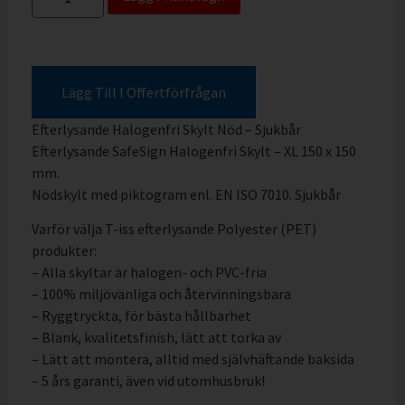
Lägg Till I Offertförfrågan
Efterlysande Halogenfri Skylt Nöd – Sjukbår
Efterlysande SafeSign Halogenfri Skylt – XL 150 x 150
mm.
Nödskylt med piktogram enl. EN ISO 7010. Sjukbår
Varför välja T-iss efterlysande Polyester (PET)
produkter:
– Alla skyltar är halogen- och PVC-fria
– 100% miljövänliga och återvinningsbara
– Ryggtryckta, för bästa hållbarhet
– Blank, kvalitetsfinish, lätt att torka av
– Lätt att montera, alltid med självhäftande baksida
– 5 års garanti, även vid utomhusbruk!