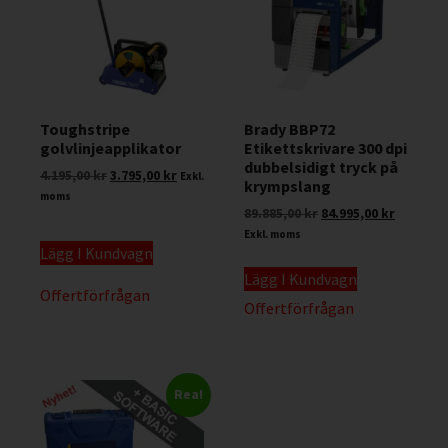
Toughstripe
Brady BBP72
golvlinjeapplikator
Etikettskrivare 300 dpi
dubbelsidigt tryck på
4.195,00
kr
3.795,00
kr
Exkl.
krympslang
moms
89.885,00
kr
84.995,00
kr
Exkl. moms
Lägg I Kundvagn
Lägg I Kundvagn
Offertförfrågan
Offertförfrågan
Rea!