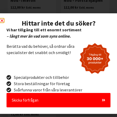
Nöd -Telefon
Nöd – Första hjälpen
112,00
kr
112,00
kr
Exkl. moms
Exkl. moms
Lägg I Kundvagn
Lägg I Kundvagn
Hittar inte det du söker?
Offertförfrågan
Offertförfrågan
Vi har tillgång till ett enormt sortiment
– långt mer än vad som syns online.
Berätta vad du behöver, så ordnar våra
specialister det snabbt och smidigt!
Specialprodukter och tillbehör
Stora beställningar för företag
Svårfunna varor från våra leverantörer
Efterlysande
Skicka förfrågan
Halogenfri Skylt Nöd
– Dusch
72,00
kr
Exkl. moms