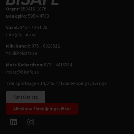
Orgnr:
559416-1076
Bankgiro:
5954-4783
Växel:
046 – 70 51 20
info@bisafe.se
Miki Rancic
: 076 – 8918512
miki@bisafe.se
Mats Richardson
: 072 – 4418384
mats@bisafe.se
Transportvägen 14, 246 42 Löddeköpinge, Sverige
Kontakta oss
Allmänna försäljningsvillkor