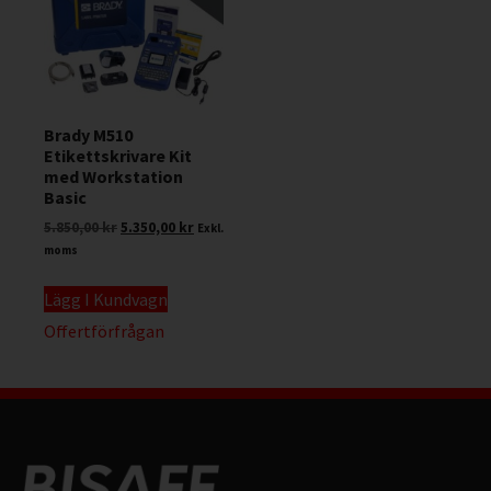
Brady M510
Etikettskrivare Kit
med Workstation
Basic
5.850,00
kr
5.350,00
kr
Exkl.
moms
Lägg I Kundvagn
Offertförfrågan