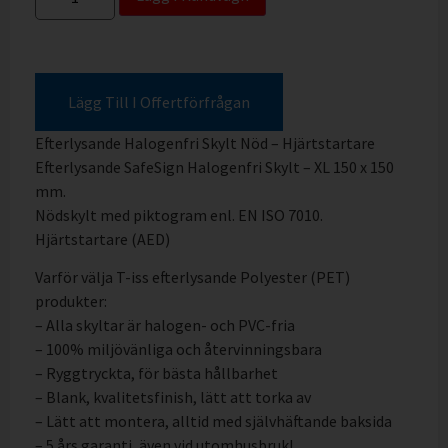
Lägg Till I Offertförfrågan
Efterlysande Halogenfri Skylt Nöd – Hjärtstartare
Efterlysande SafeSign Halogenfri Skylt – XL 150 x 150
mm.
Nödskylt med piktogram enl. EN ISO 7010.
Hjärtstartare (AED)
Varför välja T-iss efterlysande Polyester (PET)
produkter:
– Alla skyltar är halogen- och PVC-fria
– 100% miljövänliga och återvinningsbara
– Ryggtryckta, för bästa hållbarhet
– Blank, kvalitetsfinish, lätt att torka av
– Lätt att montera, alltid med självhäftande baksida
– 5 års garanti, även vid utomhusbruk!