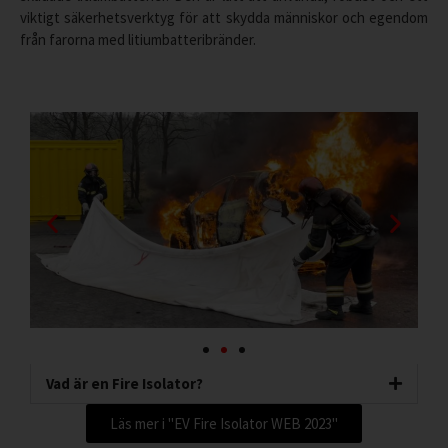
viktigt säkerhetsverktyg för att skydda människor och egendom
från farorna med litiumbatteribränder.
Vad är en Fire Isolator?
Läs mer i "EV Fire Isolator WEB 2023"