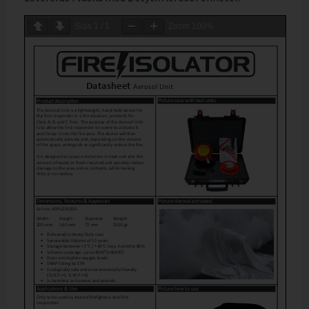
Sida
1
/
1
Zoom
100%