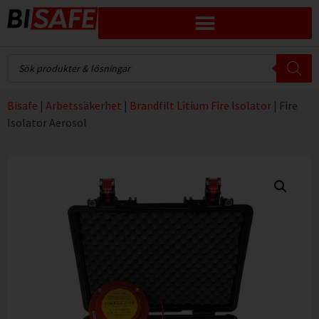
Bisafe
|
Arbetssäkerhet
|
Brandfilt Litium Fire Isolator
|
Fire
Isolator Aerosol