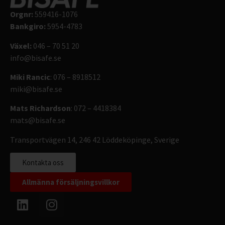
Orgnr:
559416-1076
Bankgiro:
5954-4783
Växel:
046 – 70 51 20
info@bisafe.se
Miki Rancic
: 076 – 8918512
miki@bisafe.se
Mats Richardson
: 072 – 4418384
mats@bisafe.se
Transportvägen 14, 246 42 Löddeköpinge, Sverige
Kontakta oss
Allmänna försäljningsvillkor