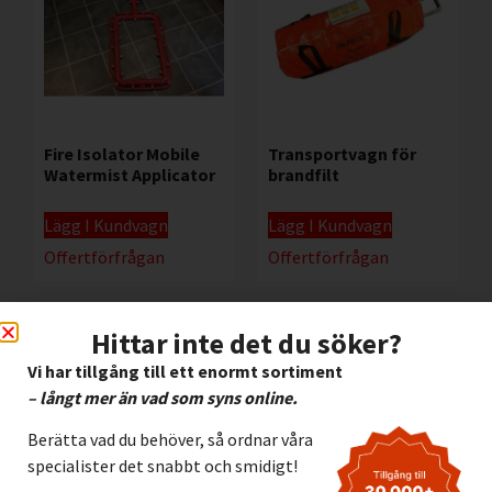
Fire Isolator Mobile
Transportvagn för
Watermist Applicator
brandfilt
Lägg I Kundvagn
Lägg I Kundvagn
Offertförfrågan
Offertförfrågan
Hittar inte det du söker?
Vi har tillgång till ett enormt sortiment
– långt mer än vad som syns online.
Berätta vad du behöver, så ordnar våra
specialister det snabbt och smidigt!