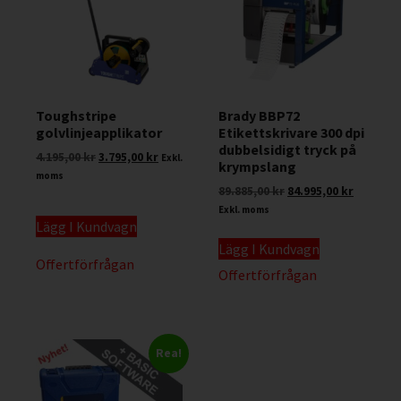
Toughstripe
Brady BBP72
golvlinjeapplikator
Etikettskrivare 300 dpi
dubbelsidigt tryck på
4.195,00
kr
3.795,00
kr
Exkl.
krympslang
moms
89.885,00
kr
84.995,00
kr
Exkl. moms
Lägg I Kundvagn
Lägg I Kundvagn
Offertförfrågan
Offertförfrågan
Rea!