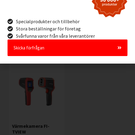
FireBlanket Economy
FireBlanket Ultimate
Specialprodukter och tillbehör
8 x 6 m
Lithium 9 x 6 m
Stora beställningar för företag
Svårfunna varor från våra leverantörer
Lägg I Kundvagn
Lägg I Kundvagn
Offertförfrågan
Offertförfrågan
Skicka förfrågan
Värmekamera FI-
TVIEW