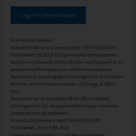
Lägg Till I Offertförfrågan
Fire Isolator Aerosol.
Aerosolbehållarna placeras under FIRE⚡️ISOLATOR
Fireblanket för att ytterligare sänka temperaturen.
Den har en kvävande effekt på elden och hjälper till att
dämpa brandförloppet och sänka temperaturen.
Aerosolen är ursprungligen framtagen för att militärt
bruk för att kontrollera bränder på fartyg, U-båtar
mm.
Aerosolen har en kvävande effekt på och hjälper
ytterligare till att dämpa brandförloppet och sänka
temperaturen på eldhärden.
Används tillsammans med FIRE⚡️ISOLATOR
Fireblanket, artnr FIRE-BLA
Levereras i väska med 2 styck Aerosol enheter.