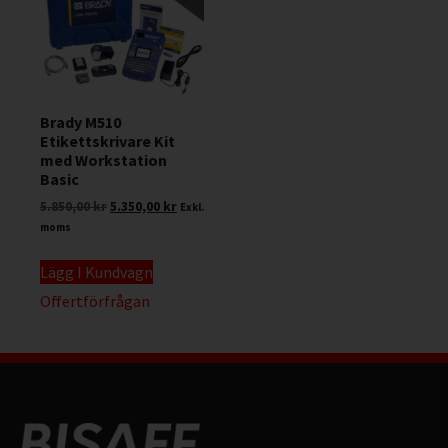
Brady M510
Etikettskrivare Kit
med Workstation
Basic
5.850,00
kr
5.350,00
kr
Exkl.
moms
Lägg I Kundvagn
Offertförfrågan