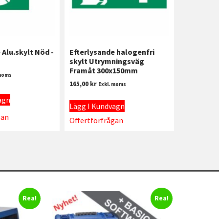
 Alu.skylt Nöd -
Efterlysande halogenfri
skylt Utrymningsväg
Framåt 300x150mm
 moms
165,00
kr
Exkl. moms
agn
Lägg I Kundvagn
gan
Offertförfrågan
Rea!
Rea!