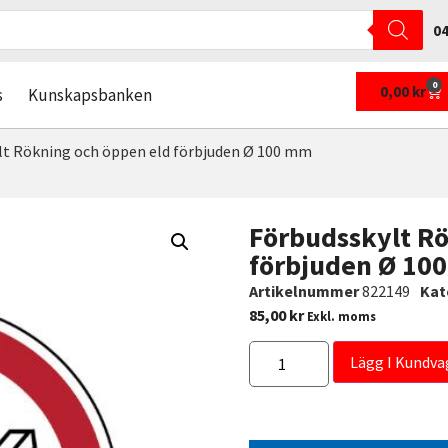
04
0
0,00
kr
s
Kunskapsbanken
lt Rökning och öppen eld förbjuden Ø 100 mm
Förbudsskylt Rö
förbjuden Ø 10
Artikelnummer
822149
Kat
85,00
kr
Exkl. moms
Lägg I Kundva