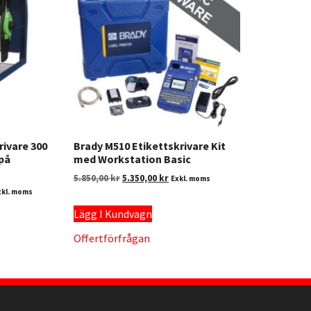
rivare 300
Brady M510 Etikettskrivare Kit
 på
med Workstation Basic
5.850,00
kr
5.350,00
kr
Exkl. moms
xkl. moms
Lägg I Kundvagn
Offertförfrågan