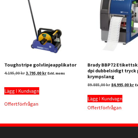
Toughstripe golvlinjeapplikator
Brady BBP72 Etikettsk
dpi dubbelsidigt tryck
4.195,00
kr
3.795,00
kr
Exkl. moms
krympslang
89.885,00
kr
84.995,00
kr
E
Lägg I Kundvagn
Lägg I Kundvagn
Offertförfrågan
Offertförfrågan