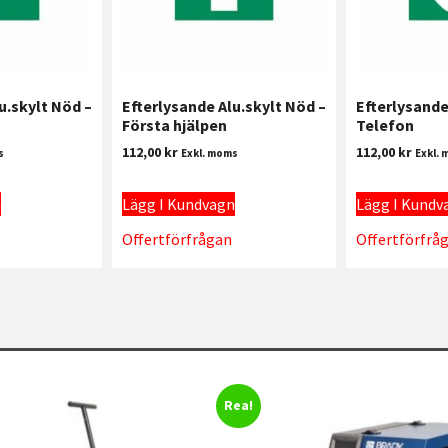
u.skylt Nöd –
Efterlysande Alu.skylt Nöd –
Efterlysande
Första hjälpen
Telefon
112,00
kr
112,00
kr
s
Exkl. moms
Exkl.
n
Lägg I Kundvagn
Lägg I Kundv
Offertförfrågan
Offertförfrå
Rea!