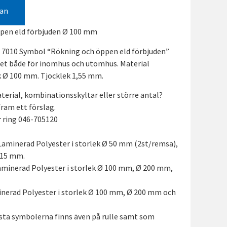
gan
ppen eld förbjuden Ø 100 mm
O 7010 Symbol “Rökning och öppen eld förbjuden”
het både för inomhus och utomhus. Material
k Ø 100 mm. Tjocklek 1,55 mm.
terial, kombinationsskyltar eller större antal?
 fram ett förslag.
er ring 046-705120
Laminerad Polyester i storlek Ø 50 mm (2st/remsa),
315 mm.
aminerad Polyester i storlek Ø 100 mm, Ø 200 mm,
inerad Polyester i storlek Ø 100 mm, Ø 200 mm och
sta symbolerna finns även på rulle samt som