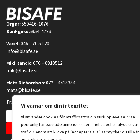
Orgnr:
559416-1076
Bankgiro:
5954-4783
Växel:
046 – 70 51 20
info@bisafe.se
Miki Rancic
: 076 – 8918512
miki@bisafe.se
Mats Richardson
: 072 – 4418384
mats@bisafe.se
Transportvägen 14, 246 42 Löddeköpinge, Sverige
Vi värnar om din integritet
Kontakta oss
Vi använder cookies för att förbättra din surfupplevelse, visa
personligt anpassade annonser eller innehåll och analysera vår
Allmänna försäljningsvillkor
trafik. Genom att klicka på "Acceptera alla" samtycker du till vår
användning av cookies.