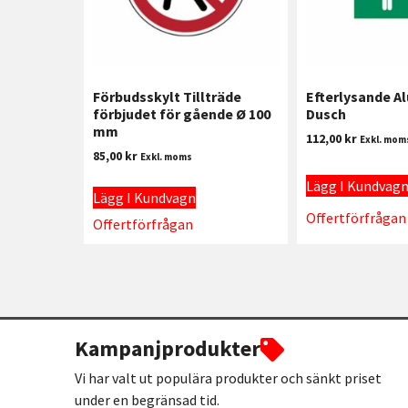
Förbudsskylt Tillträde
Efterlysande Al
förbjudet för gående Ø 100
Dusch
mm
112,00
kr
Exkl. mom
85,00
kr
Exkl. moms
Lägg I Kundvag
Lägg I Kundvagn
Offertförfrågan
Offertförfrågan
Kampanjprodukter
Vi har valt ut populära produkter och sänkt priset
under en begränsad tid.