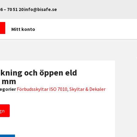
6 – 70 51 20
info@bisafe.se
Mitt konto
kning och öppen eld
0 mm
egorier
Förbudsskyltar ISO 7010
,
Skyltar & Dekaler
gn