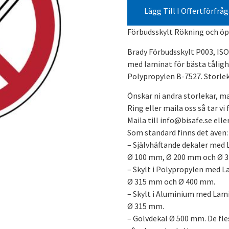
Lägg Till I Offertförfrå
Förbudsskylt Rökning och ö
Brady Förbudsskylt P003, IS
med laminat för bästa tålig
Polypropylen B-7527. Storle
Önskar ni andra storlekar, ma
Ring eller maila oss så tar vi
Maila till info@bisafe.se ell
Som standard finns det även:
– Självhäftande dekaler med 
Ø 100 mm, Ø 200 mm och Ø 
– Skylt i Polypropylen med L
Ø 315 mm och Ø 400 mm.
– Skylt i Aluminium med Lam
Ø 315 mm.
– Golvdekal Ø 500 mm. De fle