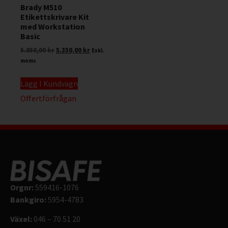
Brady M510
Etikettskrivare Kit
med Workstation
Basic
5.850,00
kr
5.350,00
kr
Exkl.
moms
Lägg I Kundvagn
Offertförfrågan
Orgnr:
559416-1076
Bankgiro:
5954-4783
Växel:
046 – 70 51 20