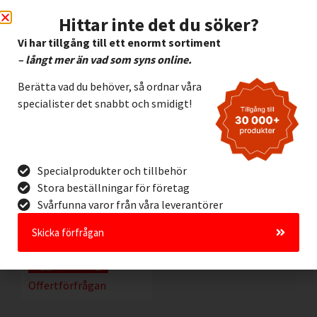
Offertförfrågan
Offertförfrågan
Hittar inte det du söker?
Vi har tillgång till ett enormt sortiment
– långt mer än vad som syns online.
Berätta vad du behöver, så ordnar våra
specialister det snabbt och smidigt!
Specialprodukter och tillbehör
Stora beställningar för företag
Efterlysande Alu.skylt
Svårfunna varor från våra leverantörer
Nöd -Hjärtstartare
Skicka förfrågan
112,00
kr
Exkl. moms
Lägg I Kundvagn
Offertförfrågan