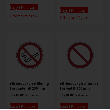
Lägg I Kundvagn
Lägg I Kundvagn
Offertförfrågan
Offertförfrågan
Förbudsskylt Rökning
Förbudsskylt Allmänt
förbjuden Ø 200 mm
förbud Ø 200 mm
165,00
kr
165,00
kr
Exkl. moms
Exkl. moms
Lägg I Kundvagn
Lägg I Kundvagn