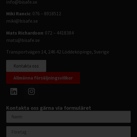
info@bisafe.se
Miki Rancic
: 076 – 8918512
miki@bisafe.se
Mats Richardson
: 072 – 4418384
mats@bisafe.se
Transportvägen 14, 246 42 Löddeköpinge, Sverige
Kontakta oss
Allmänna försäljningsvillkor
Kontakta oss gärna via formuläret