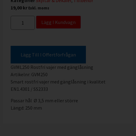
Kategorier
Skyltar & Dekaler
,
Tillbehör
19,00
kr
Exkl. moms
Lägg I Kundvagn
Lägg Till I Offertförfrågan
GVML250 Rostfri vajer med gänglåsning
Artikelnr: GVM250
Smart rostfri vajer med gänglåsning i kvalitet
EN1.4301 / SS2333
Passar hål Ø 3,5 mm eller större
Längd: 250 mm