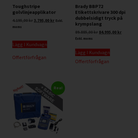
Toughstripe
Brady BBP72
golvlinjeapplikator
Etikettskrivare 300 dpi
dubbelsidigt tryck på
4.195,00
kr
3.795,00
kr
Exkl.
krympslang
moms
89.885,00
kr
84.995,00
kr
Exkl. moms
Lägg I Kundvagn
Lägg I Kundvagn
Offertförfrågan
Offertförfrågan
Rea!