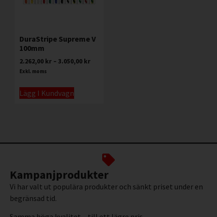
DuraStripe Supreme V
100mm
2.262,00
kr
–
3.050,00
kr
Exkl. moms
Lägg I Kundvagn
Kampanjprodukter
Vi har valt ut populära produkter och sänkt priset under en
begränsad tid.
Samma höga kvalitet – till ett lägre pris.