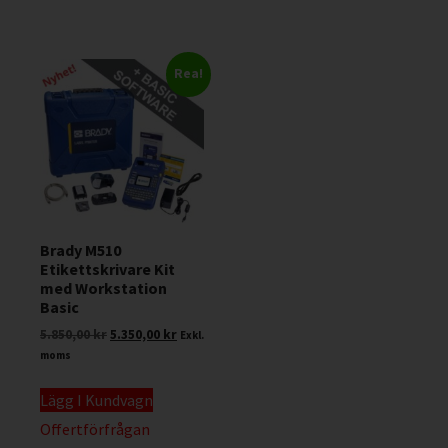
Rea!
Brady M510
Etikettskrivare Kit
med Workstation
Basic
5.850,00
kr
5.350,00
kr
Exkl.
moms
Lägg I Kundvagn
Offertförfrågan