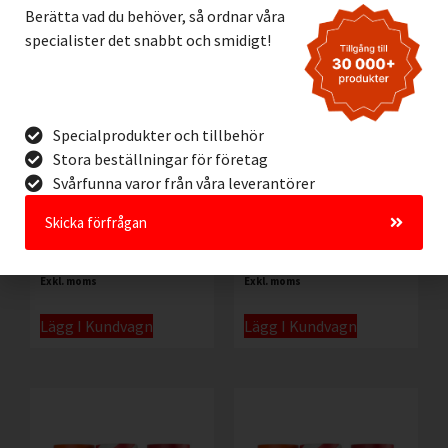
Berätta vad du behöver, så ordnar våra
specialister det snabbt och smidigt!
Specialprodukter och tillbehör
Stora beställningar för företag
Svårfunna varor från våra leverantörer
Skicka förfrågan
DuraStripe Siffra
DuraStripe T-Form
1.035,00
kr
–
1.250,00
kr
1.035,00
kr
–
1.250,00
kr
Exkl. moms
Exkl. moms
Lägg I Kundvagn
Lägg I Kundvagn