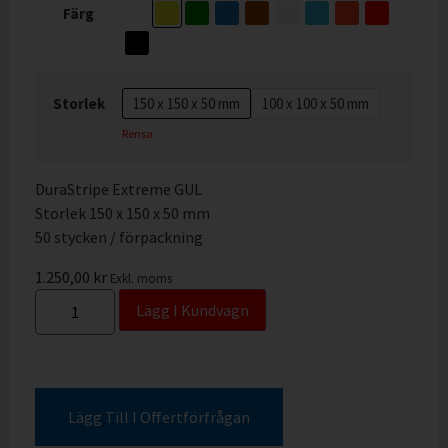
Färg
Storlek
150 x 150 x 50 mm
100 x 100 x 50 mm
Rensa
DuraStripe Extreme GUL
Storlek 150 x 150 x 50 mm
50 stycken / förpackning
1.250,00
kr
Exkl. moms
Lägg I Kundvagn
Lägg Till I Offertförfrågan