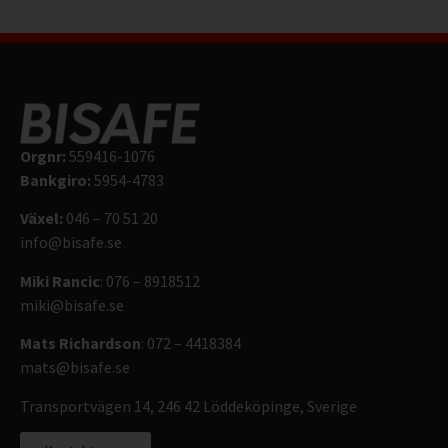
Orgnr:
559416-1076
Bankgiro:
5954-4783
Växel:
046 – 70 51 20
info@bisafe.se
Miki Rancic
: 076 – 8918512
miki@bisafe.se
Mats Richardson
: 072 – 4418384
mats@bisafe.se
Transportvägen 14, 246 42 Löddeköpinge, Sverige