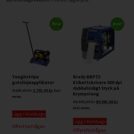
Rea!
Rea!
Toughstripe
Brady BBP72
golvlinjeapplikator
Etikettskrivare 300 dpi
dubbelsidigt tryck på
4.195,00
kr
3.795,00
kr
Exkl.
krympslang
moms
89.885,00
kr
84.995,00
kr
Exkl. moms
Lägg I Kundvagn
Lägg I Kundvagn
Offertförfrågan
Offertförfrågan