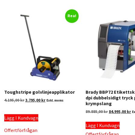
Rea!
Toughstripe golvlinjeapplikator
Brady BBP72 Etikettsk
dpi dubbelsidigt tryck
4.195,00
kr
3.795,00
kr
Exkl. moms
krympslang
89.885,00
kr
84.995,00
kr
E
Lägg I Kundvagn
Lägg I Kundvagn
Offertförfrågan
Offertförfrågan