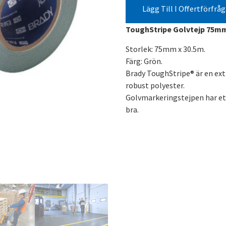
Lägg Till I Offertförfrå
ToughStripe Golvtejp 75
Storlek: 75mm x 30.5m.
Färg: Grön.
Brady ToughStripe® är en ext
robust polyester.
Golvmarkeringstejpen har ett
bra.