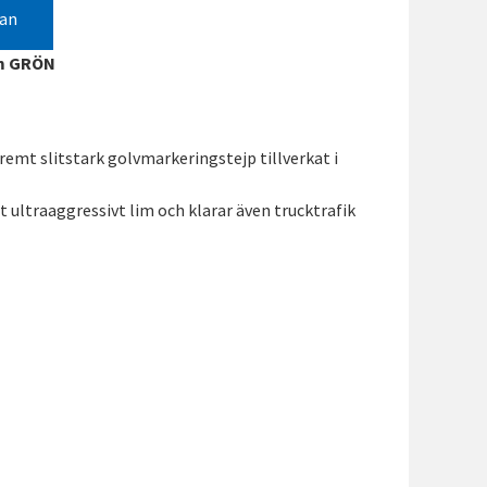
gan
mm GRÖN
remt slitstark golvmarkeringstejp tillverkat i
 ultraaggressivt lim och klarar även trucktrafik