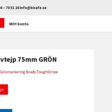
6 – 70 51 20
info@bisafe.se
Mitt konto
lvtejp 75mm GRÖN
Golvmarkering Brady ToughStripe
gn