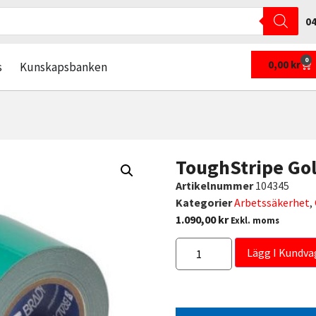
04
0
0,00
kr
s
Kunskapsbanken
ToughStripe Go
Artikelnummer
104345
Kategorier
Arbetssäkerhet
,
1.090,00
kr
Exkl. moms
Lägg I Kundva