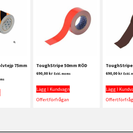
olvtejp 75mm
ToughStripe 50mm RÖD
ToughStrip
T
690,00
kr
690,00
kr
Exkl. moms
Exkl.
oms
Lägg I Kundvagn
Lägg I Kundv
n
Offertförfrågan
Offertförfrå