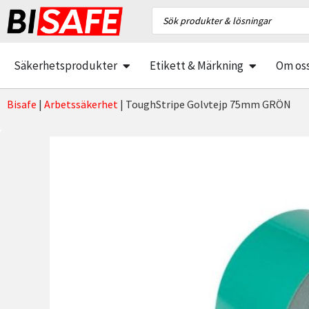
Säkerhetsprodukter
Etikett & Märkning
Om os
Bisafe
|
Arbetssäkerhet
|
ToughStripe Golvtejp 75mm GRÖN