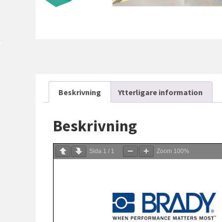
Beskrivning
Ytterligare information
Beskrivning
Sida
1
/
1
Zoom
100%