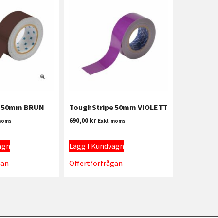
e 50mm BRUN
ToughStripe 50mm VIOLETT
690,00
kr
 moms
Exkl. moms
agn
Lägg I Kundvagn
gan
Offertförfrågan