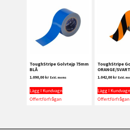
ToughStripe Golvtejp 75mm
ToughStripe G
BLÅ
ORANGE/SVAR
1.090,00
kr
1.042,00
kr
Exkl. moms
Exkl. m
Lägg I Kundvagn
Lägg I Kundvag
Offertförfrågan
Offertförfrågan