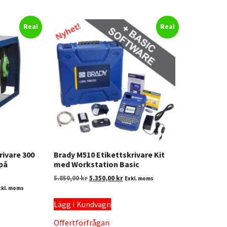
Rea!
Rea!
rivare 300
Brady M510 Etikettskrivare Kit
 på
med Workstation Basic
5.850,00
kr
5.350,00
kr
Exkl. moms
xkl. moms
Lägg I Kundvagn
Offertförfrågan