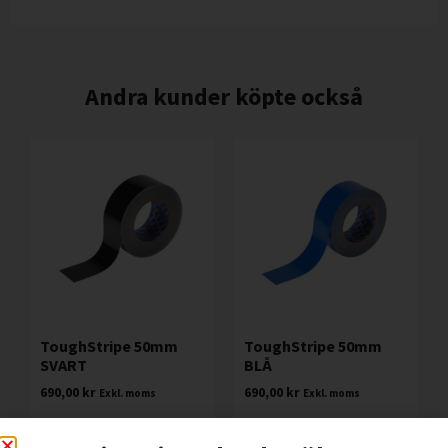
Andra kunder köpte också
ToughStripe 50mm
ToughStripe 50mm
SVART
BLÅ
690,00
kr
690,00
kr
Exkl. moms
Exkl. moms
Lägg I Kundvagn
Lägg I Kundvagn