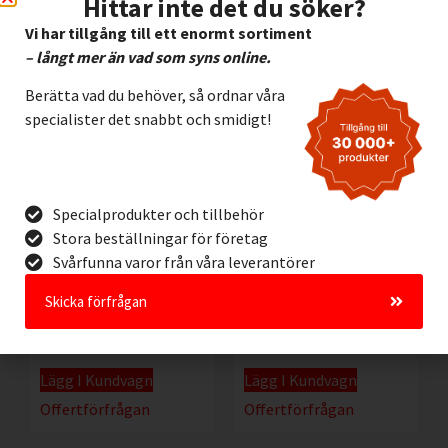
Hittar inte det du söker?
Offertförfrågan
Offertförfrågan
Vi har tillgång till ett enormt sortiment
– långt mer än vad som syns online.
Berätta vad du behöver, så ordnar våra
specialister det snabbt och smidigt!
Specialprodukter och tillbehör
Stora beställningar för företag
Svårfunna varor från våra leverantörer
ToughStripe 50mm
ToughStripe 50mm
Skicka förfrågan
GRÖN/VIT
VIT
690,00
kr
690,00
kr
Exkl. moms
Exkl. moms
Lägg I Kundvagn
Lägg I Kundvagn
Offertförfrågan
Offertförfrågan