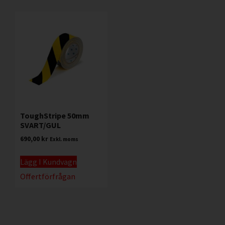
ToughStripe 50mm
SVART/GUL
690,00
kr
Exkl. moms
Lägg I Kundvagn
Offertförfrågan