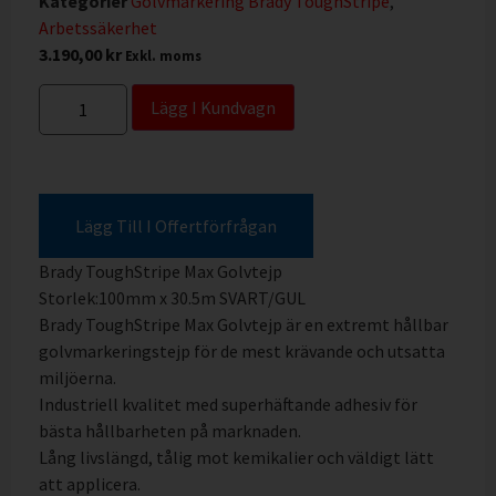
Kategorier
Golvmarkering Brady ToughStripe
,
Arbetssäkerhet
3.190,00
kr
Exkl. moms
Lägg I Kundvagn
Lägg Till I Offertförfrågan
Brady ToughStripe Max Golvtejp
Storlek:100mm x 30.5m SVART/GUL
Brady ToughStripe Max Golvtejp är en extremt hållbar
golvmarkeringstejp för de mest krävande och utsatta
miljöerna.
Industriell kvalitet med superhäftande adhesiv för
bästa hållbarheten på marknaden.
Lång livslängd, tålig mot kemikalier och väldigt lätt
att applicera.