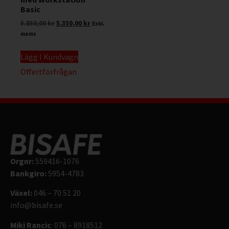
Basic
5.850,00
kr
5.350,00
kr
Exkl.
moms
Lägg I Kundvagn
Offertförfrågan
Orgnr:
559416-1076
Bankgiro:
5954-4783
Växel:
046 – 70 51 20
info@bisafe.se
Miki Rancic
: 076 – 8918512