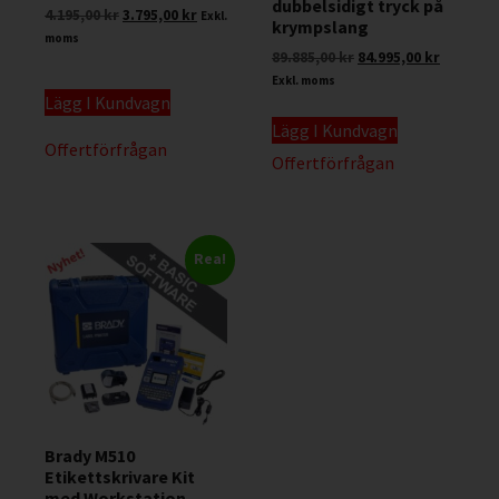
dubbelsidigt tryck på
4.195,00
kr
3.795,00
kr
Exkl.
krympslang
moms
89.885,00
kr
84.995,00
kr
Exkl. moms
Lägg I Kundvagn
Lägg I Kundvagn
Offertförfrågan
Offertförfrågan
Rea!
Brady M510
Etikettskrivare Kit
med Workstation