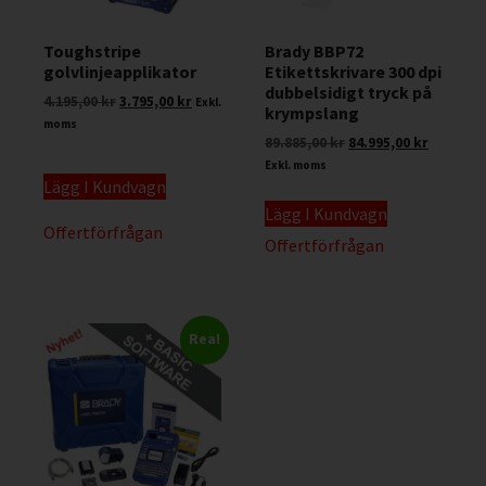
Toughstripe
Brady BBP72
golvlinjeapplikator
Etikettskrivare 300 dpi
dubbelsidigt tryck på
4.195,00
kr
3.795,00
kr
Exkl.
krympslang
moms
89.885,00
kr
84.995,00
kr
Exkl. moms
Lägg I Kundvagn
Lägg I Kundvagn
Offertförfrågan
Offertförfrågan
Rea!