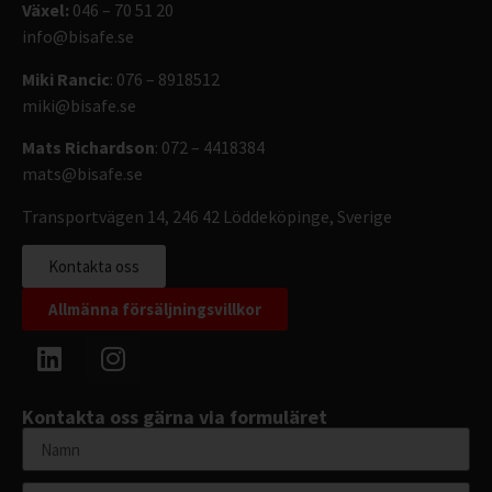
Växel:
046 – 70 51 20
info@bisafe.se
Miki Rancic
: 076 – 8918512
miki@bisafe.se
Mats Richardson
: 072 – 4418384
mats@bisafe.se
Transportvägen 14, 246 42 Löddeköpinge, Sverige
Kontakta oss
Allmänna försäljningsvillkor
Kontakta oss gärna via formuläret