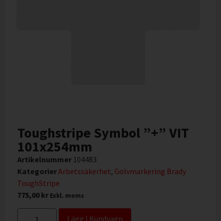
Toughstripe Symbol ”+” VIT
101x254mm
Artikelnummer
104483
Kategorier
Arbetssäkerhet
,
Golvmarkering Brady
ToughStripe
775,00
kr
Exkl. moms
Lägg I Kundvagn