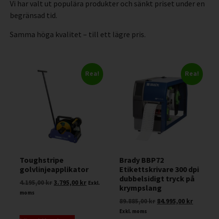
Vi har valt ut populära produkter och sänkt priset under en
begränsad tid.
Samma höga kvalitet – till ett lägre pris.
Rea!
Rea!
Toughstripe
Brady BBP72
golvlinjeapplikator
Etikettskrivare 300 dpi
dubbelsidigt tryck på
4.195,00
kr
3.795,00
kr
Exkl.
krympslang
moms
89.885,00
kr
84.995,00
kr
Exkl. moms