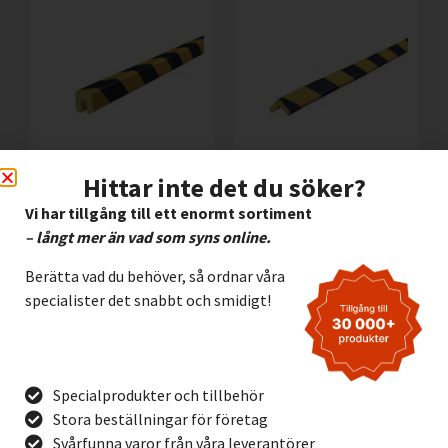
Hittar inte det du söker?
Knuffi G Balkskydd
Knuffi E Kantskydd
Vi har tillgång till ett enormt sortiment
Gul/Svart 5m
Magnet Gul/Svart 1m
– långt mer än vad som syns online.
1.635,00
kr
425,00
kr
Exkl. moms
Exkl. moms
Berätta vad du behöver, så ordnar våra
Lägg I Kundvagn
Lägg I Kundvagn
specialister det snabbt och smidigt!
Offertförfrågan
Offertförfrågan
Specialprodukter och tillbehör
Stora beställningar för företag
Svårfunna varor från våra leverantörer