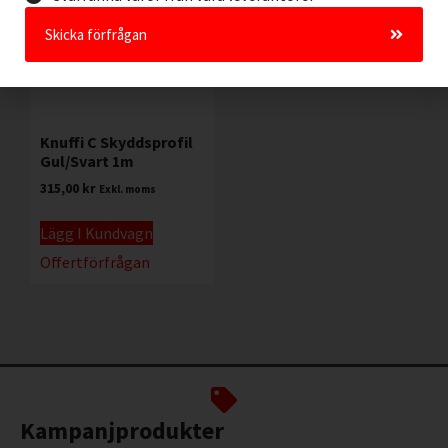
Skicka förfrågan
Knuffi C Skyddsprofil
Gul/Svart 1m
315,00
kr
Exkl. moms
Lägg I Kundvagn
Offertförfrågan
Kampanjprodukter