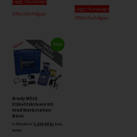
Lägg I Kundvagn
Lägg I Kundvagn
Offertförfrågan
Offertförfrågan
Rea!
Brady M510
Etikettskrivare Kit
med Workstation
Basic
5.850,00
kr
5.350,00
kr
Exkl.
moms