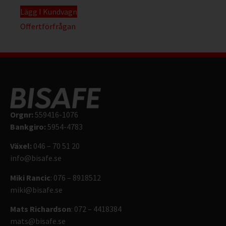
Lägg I Kundvagn
Offertförfrågan
Orgnr:
559416-1076
Bankgiro:
5954-4783
Växel:
046 – 70 51 20
info@bisafe.se
Miki Rancic
: 076 – 8918512
miki@bisafe.se
Mats Richardson
: 072 – 4418384
mats@bisafe.se