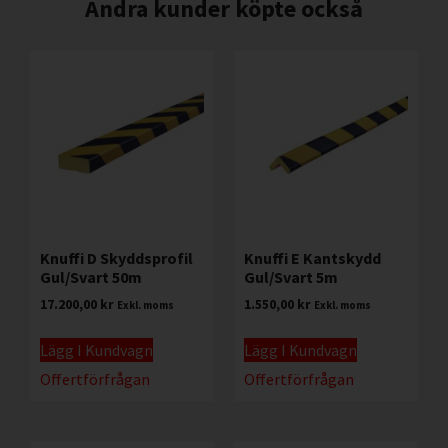
Andra kunder köpte också
Knuffi D Skyddsprofil
Knuffi E Kantskydd
Gul/Svart 50m
Gul/Svart 5m
17.200,00
kr
1.550,00
kr
Exkl. moms
Exkl. moms
Lägg I Kundvagn
Lägg I Kundvagn
Offertförfrågan
Offertförfrågan