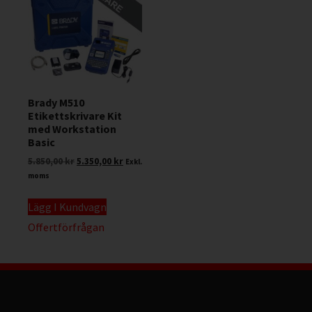
Brady M510
Etikettskrivare Kit
med Workstation
Basic
5.850,00
kr
5.350,00
kr
Exkl.
moms
Lägg I Kundvagn
Offertförfrågan