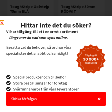
ToughStripe Golvtejp
ToughStripe 50mm
75mm BLÅ
RÖD/VIT
1.090,00
kr
690,00
kr
Exkl. moms
Exkl. moms
Hittar inte det du söker?
Lägg I Kundvagn
Lägg I Kundvagn
Vi har tillgång till ett enormt sortiment
Offertförfrågan
Offertförfrågan
– långt mer än vad som syns online.
Berätta vad du behöver, så ordnar våra
specialister det snabbt och smidigt!
Specialprodukter och tillbehör
Stora beställningar för företag
Svårfunna varor från våra leverantörer
Skicka förfrågan
ToughStripe 50mm
RÖD