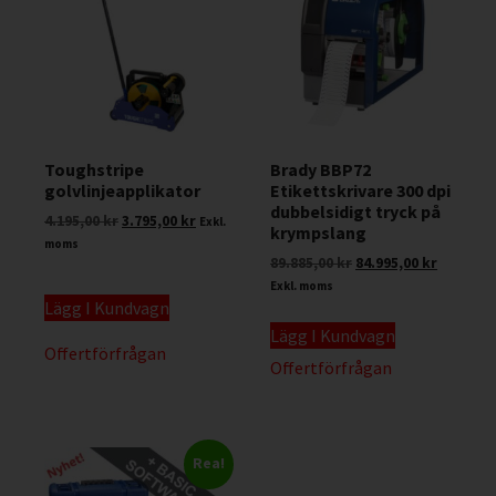
Toughstripe
Brady BBP72
golvlinjeapplikator
Etikettskrivare 300 dpi
dubbelsidigt tryck på
4.195,00
kr
3.795,00
kr
Exkl.
krympslang
moms
89.885,00
kr
84.995,00
kr
Exkl. moms
Lägg I Kundvagn
Lägg I Kundvagn
Offertförfrågan
Offertförfrågan
Rea!