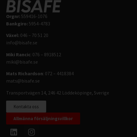
Orgnr:
559416-1076
Bankgiro:
5954-4783
Växel:
046 – 70 51 20
info@bisafe.se
Miki Rancic
: 076 – 8918512
miki@bisafe.se
Mats Richardson
: 072 – 4418384
mats@bisafe.se
Transportvägen 14, 246 42 Löddeköpinge, Sverige
Kontakta oss
Allmänna försäljningsvillkor