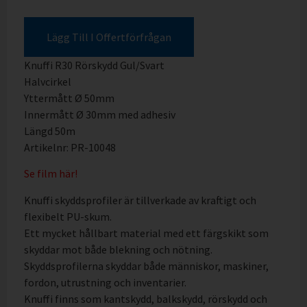
Lägg Till I Offertförfrågan
Knuffi R30 Rörskydd Gul/Svart
Halvcirkel
Yttermått Ø 50mm
Innermått Ø 30mm med adhesiv
Längd 50m
Artikelnr: PR-10048
Se film här!
Knuffi skyddsprofiler är tillverkade av kraftigt och
flexibelt PU-skum.
Ett mycket hållbart material med ett färgskikt som
skyddar mot både blekning och nötning.
Skyddsprofilerna skyddar både människor, maskiner,
fordon, utrustning och inventarier.
Knuffi finns som kantskydd, balkskydd, rörskydd och