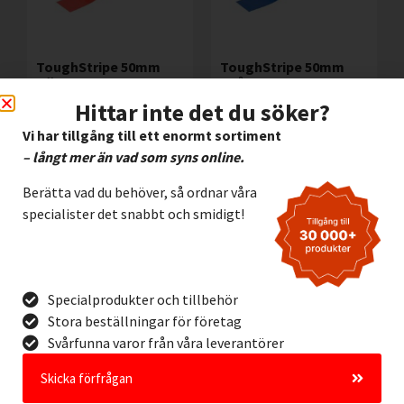
ToughStripe 50mm
ToughStripe 50mm
RÖD
BLÅ
Hittar inte det du söker?
690,00
kr
690,00
kr
Exkl. moms
Exkl. moms
Vi har tillgång till ett enormt sortiment
Lägg I Kundvagn
Lägg I Kundvagn
– långt mer än vad som syns online.
Offertförfrågan
Offertförfrågan
Berätta vad du behöver, så ordnar våra
specialister det snabbt och smidigt!
Specialprodukter och tillbehör
Stora beställningar för företag
Svårfunna varor från våra leverantörer
Skicka förfrågan