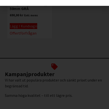
ToughStripe Golvtejp
50mm GRÅ
690,00
kr
Exkl. moms
Lägg I Kundvagn
Offertförfrågan
Kampanjprodukter
Vi har valt ut populära produkter och sänkt priset under en
begränsad tid.
Samma höga kvalitet – till ett lägre pris.