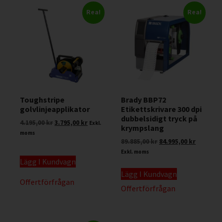
Rea!
Rea!
Toughstripe
Brady BBP72
golvlinjeapplikator
Etikettskrivare 300 dpi
dubbelsidigt tryck på
4.195,00
kr
3.795,00
kr
Exkl.
krympslang
moms
89.885,00
kr
84.995,00
kr
Exkl. moms
Lägg I Kundvagn
Lägg I Kundvagn
Offertförfrågan
Offertförfrågan