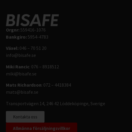
Orgnr:
559416-1076
Bankgiro:
5954-4783
Växel:
046 – 70 51 20
info@bisafe.se
Miki Rancic
: 076 – 8918512
miki@bisafe.se
Mats Richardson
: 072 – 4418384
mats@bisafe.se
Transportvägen 14, 246 42 Löddeköpinge, Sverige
Kontakta oss
Allmänna försäljningsvillkor