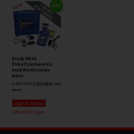
Rea!
Brady M510
Etikettskrivare Kit
med Workstation
Basic
5.850,00
kr
5.350,00
kr
Exkl.
moms
Lägg I Kundvagn
Offertförfrågan