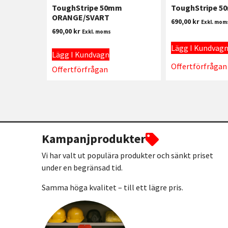
ToughStripe 50mm
ToughStripe 5
ORANGE/SVART
690,00
kr
Exkl. mom
690,00
kr
Exkl. moms
Lägg I Kundvag
Lägg I Kundvagn
Offertförfrågan
Offertförfrågan
Kampanjprodukter
Vi har valt ut populära produkter och sänkt priset
under en begränsad tid.
Samma höga kvalitet – till ett lägre pris.