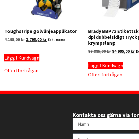
Toughstripe golvlinjeapplikator
Brady BBP72 Etikettsk
dpi dubbelsidigt tryck
4.195,00
kr
3.795,00
kr
Exkl. moms
krympslang
89.885,00
kr
84.995,00
kr
E
Lägg I Kundvagn
Lägg I Kundvagn
Offertförfrågan
Offertförfrågan
Kontakta oss gärna via fo