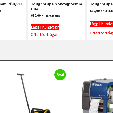
0mm RÖD/VIT
ToughStripe Golvtejp 50mm
ToughStrip
GRÅ
690,00
kr
s
Exkl.
690,00
kr
Exkl. moms
n
Lägg I Kundv
Lägg I Kundvagn
Offertförfrå
Offertförfrågan
Rea!