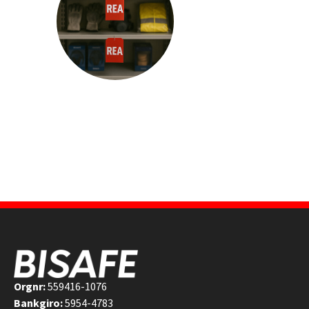
Orgnr:
559416-1076
Bankgiro:
5954-4783