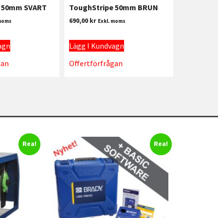
e 50mm SVART
ToughStripe 50mm BRUN
690,00
kr
 moms
Exkl. moms
agn
Lägg I Kundvagn
gan
Offertförfrågan
Rea!
Rea!