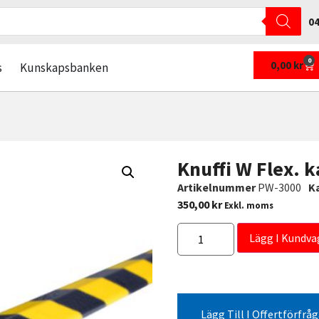
04
0
0,00
kr
s
Kunskapsbanken
Knuffi W Flex. 
Artikelnummer
PW-3000
K
350,00
kr
Exkl. moms
Lägg I Kundva
Lägg Till I Offertförfrå