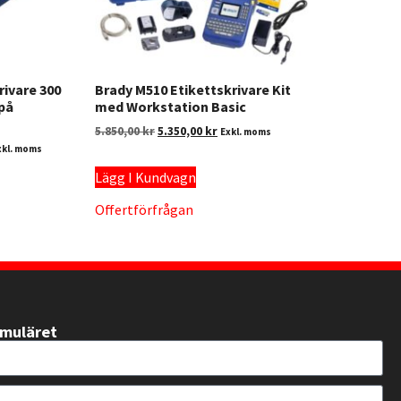
rivare 300
Brady M510 Etikettskrivare Kit
 på
med Workstation Basic
5.850,00
kr
5.350,00
kr
Exkl. moms
xkl. moms
Lägg I Kundvagn
Offertförfrågan
rmuläret