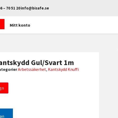
6 – 70 51 20
info@bisafe.se
Mitt konto
kantskydd Gul/Svart 1m
ategorier
Arbetssäkerhet
,
Kantskydd Knuffi
gn
gan