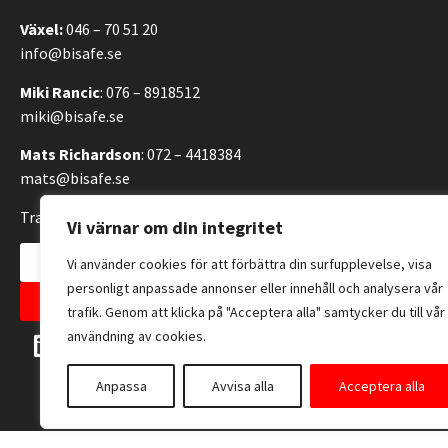
Växel:
046 – 70 51 20
info@bisafe.se
Miki Rancic
: 076 – 8918512
miki@bisafe.se
Mats Richardson
: 072 – 4418384
mats@bisafe.se
Transportvägen 14, 246 42 Löddeköpinge, Sverige
Vi värnar om din integritet
Kontakta oss
Vi använder cookies för att förbättra din surfupplevelse, visa
personligt anpassade annonser eller innehåll och analysera vår
Allmänna försäljningsvillkor
trafik. Genom att klicka på "Acceptera alla" samtycker du till vår
användning av cookies.
Anpassa
Avvisa alla
Acceptera alla