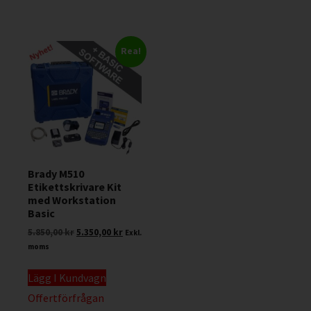
Rea!
Brady M510
Etikettskrivare Kit
med Workstation
Basic
5.850,00
kr
5.350,00
kr
Exkl.
moms
Lägg I Kundvagn
Offertförfrågan