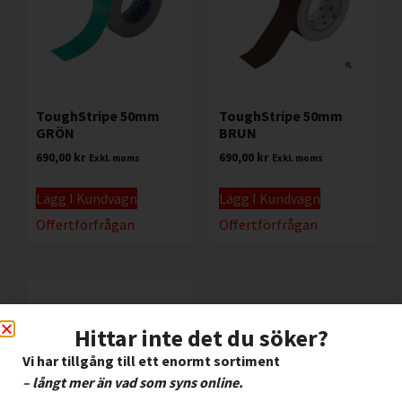
ToughStripe 50mm
ToughStripe 50mm
GRÖN
BRUN
690,00
kr
690,00
kr
Exkl. moms
Exkl. moms
Lägg I Kundvagn
Lägg I Kundvagn
Offertförfrågan
Offertförfrågan
Hittar inte det du söker?
Vi har tillgång till ett enormt sortiment
– långt mer än vad som syns online.