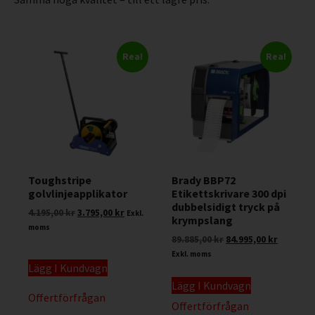
Rea!
Rea!
Toughstripe
Brady BBP72
golvlinjeapplikator
Etikettskrivare 300 dpi
dubbelsidigt tryck på
4.195,00
kr
3.795,00
kr
Exkl.
krympslang
moms
89.885,00
kr
84.995,00
kr
Exkl. moms
Lägg I Kundvagn
Lägg I Kundvagn
Offertförfrågan
Offertförfrågan