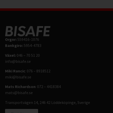
Orgnr:
559416-1076
Bankgiro:
5954-4783
Växel:
046 – 70 51 20
info@bisafe.se
Miki Rancic
: 076 – 8918512
miki@bisafe.se
Mats Richardson
: 072 – 4418384
mats@bisafe.se
Transportvägen 14, 246 42 Löddeköpinge, Sverige