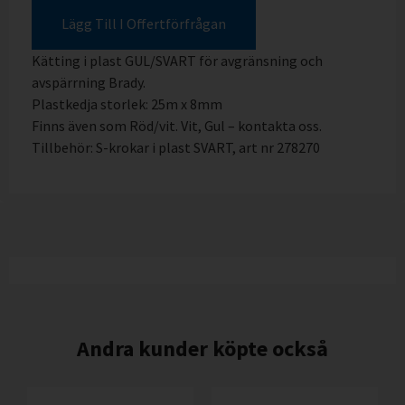
Lägg Till I Offertförfrågan
Kätting i plast GUL/SVART för avgränsning och
avspärrning Brady.
Plastkedja storlek: 25m x 8mm
Finns även som Röd/vit. Vit, Gul – kontakta oss.
Tillbehör: S-krokar i plast SVART, art nr 278270
Andra kunder köpte också