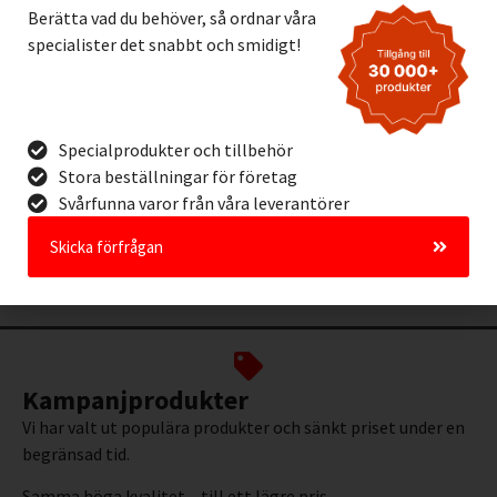
Berätta vad du behöver, så ordnar våra
specialister det snabbt och smidigt!
ToughStripe 50mm
VIOLETT
690,00
kr
Exkl. moms
Specialprodukter och tillbehör
Stora beställningar för företag
Lägg I Kundvagn
Svårfunna varor från våra leverantörer
Offertförfrågan
Skicka förfrågan
Kampanjprodukter
Vi har valt ut populära produkter och sänkt priset under en
begränsad tid.
Samma höga kvalitet – till ett lägre pris.