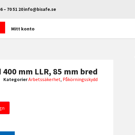
6 – 70 51 20
info@bisafe.se
Mitt konto
d 400 mm LLR, 85 mm bred
5
Kategorier
Arbetssäkerhet
,
Påkörningsskydd
gn