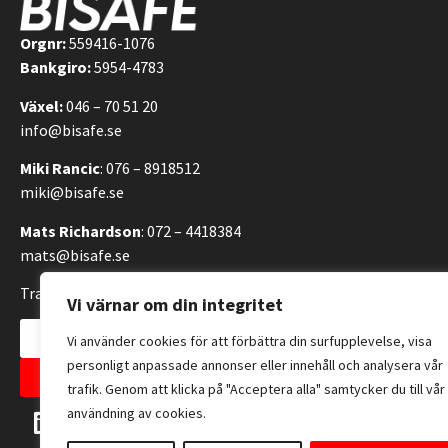
Orgnr:
559416-1076
Bankgiro:
5954-4783
Växel:
046 – 70 51 20
info@bisafe.se
Miki Rancic
: 076 – 8918512
miki@bisafe.se
Mats Richardson
: 072 – 4418384
mats@bisafe.se
Transportvägen 14, 246 42 Löddeköpinge, Sverige
Vi värnar om din integritet
Kontakta oss
Vi använder cookies för att förbättra din surfupplevelse, visa
personligt anpassade annonser eller innehåll och analysera vår
Allmänna försäljningsvillkor
trafik. Genom att klicka på "Acceptera alla" samtycker du till vår
användning av cookies.