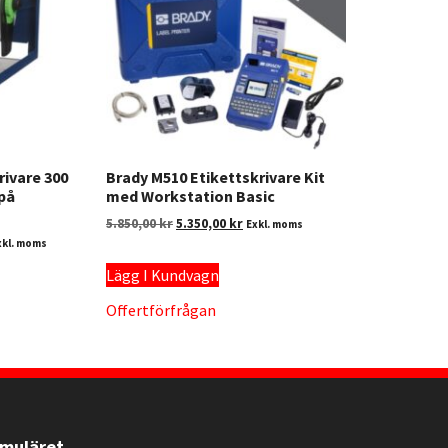
rivare 300
Brady M510 Etikettskrivare Kit
 på
med Workstation Basic
5.850,00
kr
5.350,00
kr
Exkl. moms
xkl. moms
Lägg I Kundvagn
Offertförfrågan
rmuläret