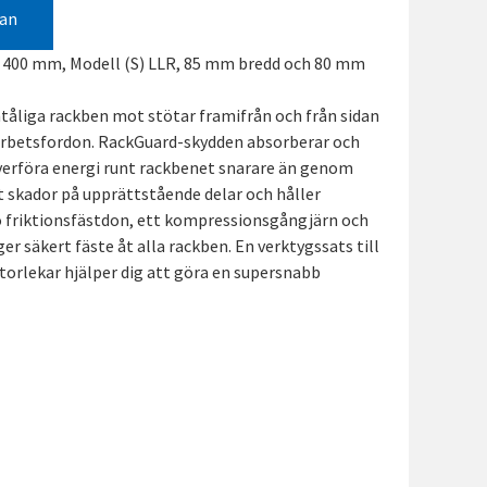
gan
L 400 mm, Modell (S) LLR, 85 mm bredd och 80 mm
tåliga rackben mot stötar framifrån och från sidan
rbetsfordon. RackGuard-skydden absorberar och
verföra energi runt rackbenet snarare än genom
t skador på upprättstående delar och håller
o friktionsfästdon, ett kompressionsgångjärn och
 säkert fäste åt alla rackben. En verktygssats till
torlekar hjälper dig att göra en supersnabb