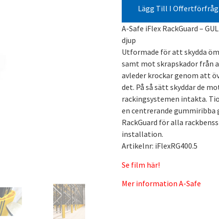
Lägg Till I Offertförfrå
A-Safe iFlex RackGuard – GU
djup
Utformade för att skydda öm
samt mot skrapskador från a
avleder krockar genom att ö
det. På så sätt skyddar de mo
rackingsystemen intakta. Ti
en centrerande gummiribba ger
RackGuard för alla rackbenss
installation.
Artikelnr: iFlexRG400.5
Se film här!
Mer information A-Safe