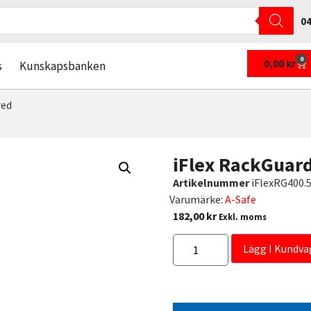
04
0
0,00
kr
s
Kunskapsbanken
red
iFlex RackGuar
Artikelnummer
iFlexRG400.
Varumärke:
A-Safe
182,00
kr
Exkl. moms
Lägg I Kundva