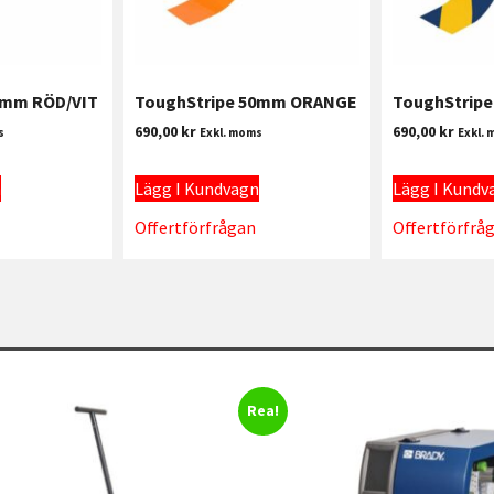
0mm RÖD/VIT
ToughStripe 50mm ORANGE
ToughStrip
690,00
kr
690,00
kr
s
Exkl. moms
Exkl.
n
Lägg I Kundvagn
Lägg I Kundv
Offertförfrågan
Offertförfrå
Rea!