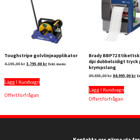
Toughstripe golvlinjeapplikator
Brady BBP72 Etikettsk
dpi dubbelsidigt tryck
4.195,00
kr
3.795,00
kr
Exkl. moms
krympslang
89.885,00
kr
84.995,00
kr
E
Lägg I Kundvagn
Lägg I Kundvagn
Offertförfrågan
Offertförfrågan
Kontakta oss gärna via fo