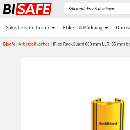
Säkerhetsprodukter
Etikett & Märkning
Om os
Bisafe
|
Arbetssäkerhet
|
iFlex RackGuard 600 mm LLR, 85 mm b