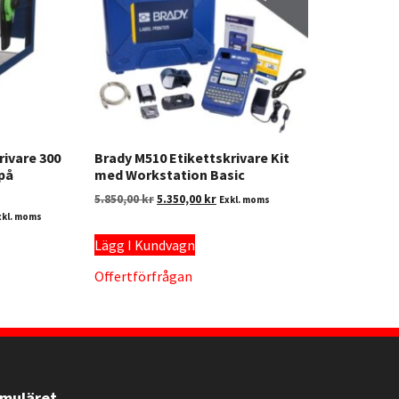
rivare 300
Brady M510 Etikettskrivare Kit
 på
med Workstation Basic
5.850,00
kr
5.350,00
kr
Exkl. moms
xkl. moms
Lägg I Kundvagn
Offertförfrågan
rmuläret