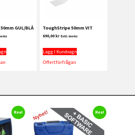
e 50mm GUL/BLÅ
ToughStripe 50mm VIT
690,00
kr
 moms
Exkl. moms
agn
Lägg I Kundvagn
gan
Offertförfrågan
Rea!
Rea!