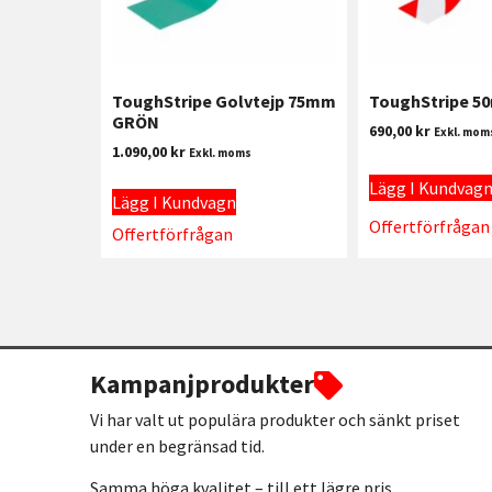
ToughStripe Golvtejp 75mm
ToughStripe 5
GRÖN
690,00
kr
Exkl. mom
1.090,00
kr
Exkl. moms
Lägg I Kundvag
Lägg I Kundvagn
Offertförfrågan
Offertförfrågan
Kampanjprodukter
Vi har valt ut populära produkter och sänkt priset
under en begränsad tid.
Samma höga kvalitet – till ett lägre pris.