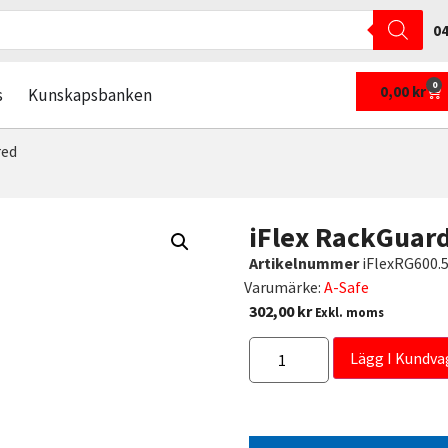
04
0
0,00
kr
s
Kunskapsbanken
red
iFlex RackGuar
Artikelnummer
iFlexRG600.
Varumärke:
A-Safe
302,00
kr
Exkl. moms
Lägg I Kundva