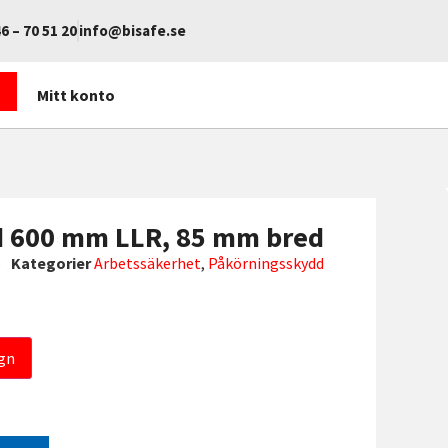
6 – 70 51 20
info@bisafe.se
Mitt konto
d 600 mm LLR, 85 mm bred
5
Kategorier
Arbetssäkerhet
,
Påkörningsskydd
gn