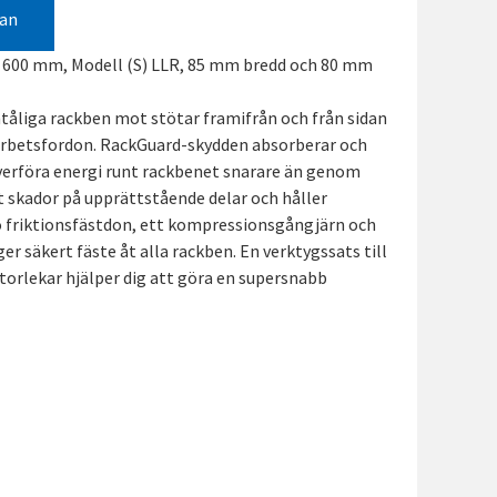
gan
L 600 mm, Modell (S) LLR, 85 mm bredd och 80 mm
tåliga rackben mot stötar framifrån och från sidan
rbetsfordon. RackGuard-skydden absorberar och
verföra energi runt rackbenet snarare än genom
t skador på upprättstående delar och håller
o friktionsfästdon, ett kompressionsgångjärn och
 säkert fäste åt alla rackben. En verktygssats till
torlekar hjälper dig att göra en supersnabb