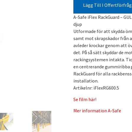
Lägg Till I Offertförfrå
A-Safe iFlex RackGuard – GU
djup
Utformade för att skydda öm
samt mot skrapskador från a
avleder krockar genom att ö
det. På så sätt skyddar de mo
rackingsystemen intakta. Ti
en centrerande gummiribba ger
RackGuard för alla rackbenss
installation.
Artikelnr: iFlexRG600.5
Se film här!
Mer information A-Safe