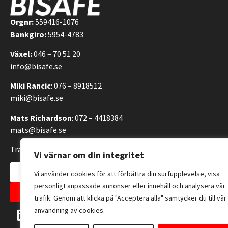
Orgnr:
559416-1076
Bankgiro:
5954-4783
Växel:
046 – 70 51 20
info@bisafe.se
Miki Rancic
: 076 – 8918512
miki@bisafe.se
Mats Richardson
: 072 – 4418384
mats@bisafe.se
Transportvägen 14, 246 42 Löddeköpinge, Sverige
Vi värnar om din integritet
Kontakta oss
Vi använder cookies för att förbättra din surfupplevelse, visa
personligt anpassade annonser eller innehåll och analysera vår
Allmänna försäljningsvillkor
trafik. Genom att klicka på "Acceptera alla" samtycker du till vår
användning av cookies.