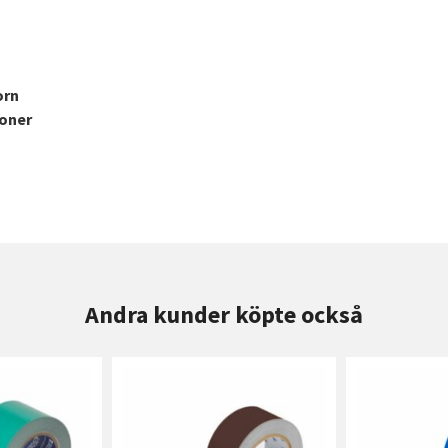
orn
ioner
Andra kunder köpte också