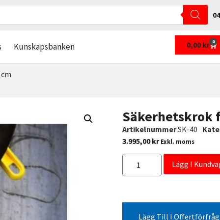
04
0
0,00
kr
s
Kunskapsbanken
5 cm
Säkerhetskrok f
Artikelnummer
SK-40
Kate
3.995,00
kr
Exkl. moms
Lägg I Kundva
Lägg Till I Offertförfrå