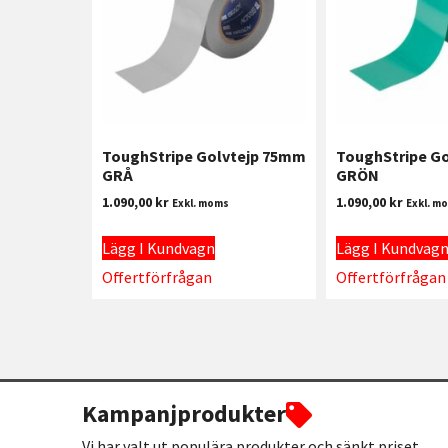
ToughStripe Golvtejp 75mm
ToughStripe G
GRÅ
GRÖN
1.090,00
kr
1.090,00
kr
Exkl. moms
Exkl. m
Lägg I Kundvagn
Lägg I Kundvag
Offertförfrågan
Offertförfrågan
Kampanjprodukter
Vi har valt ut populära produkter och sänkt priset