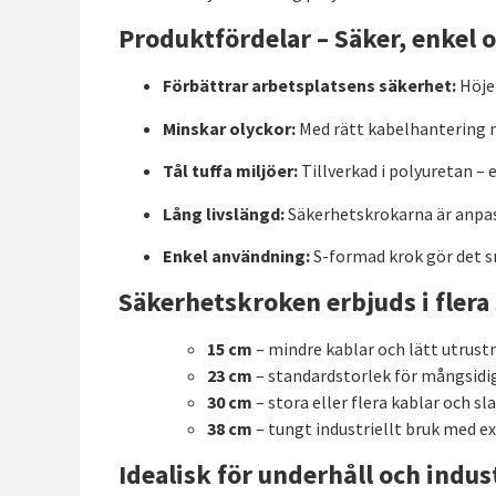
Produktfördelar – Säker, enkel 
Förbättrar arbetsplatsens säkerhet:
Höjer
Minskar olyckor:
Med rätt kabelhantering m
Tål tuffa miljöer:
Tillverkad i polyuretan – 
Lång livslängd:
Säkerhetskrokarna är anpassa
Enkel användning:
S-formad krok gör det s
Säkerhetskroken erbjuds i flera 
15 cm
– mindre kablar och lätt utrust
23 cm
– standardstorlek för mångsidi
30 cm
– stora eller flera kablar och sl
38 cm
– tungt industriellt bruk med e
Idealisk för underhåll och indus