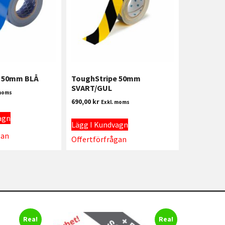
e 50mm BLÅ
ToughStripe 50mm
SVART/GUL
 moms
690,00
kr
Exkl. moms
agn
Lägg I Kundvagn
gan
Offertförfrågan
Rea!
Rea!