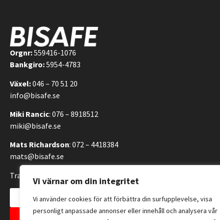
Orgnr:
559416-1076
Bankgiro:
5954-4783
Växel:
046 – 70 51 20
info@bisafe.se
Miki Rancic
: 076 – 8918512
miki@bisafe.se
Mats Richardson
: 072 – 4418384
mats@bisafe.se
Transportvägen 14, 246 42 Löddeköpinge, Sverige
Vi värnar om din integritet
Kontakta oss
Vi använder cookies för att förbättra din surfupplevelse, visa
personligt anpassade annonser eller innehåll och analysera vår
Allmänna försäljningsvillkor