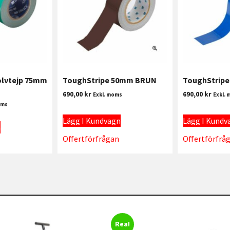
olvtejp 75mm
ToughStripe 50mm BRUN
ToughStrip
690,00
kr
690,00
kr
Exkl. moms
Exkl.
oms
Lägg I Kundvagn
Lägg I Kundv
n
Offertförfrågan
Offertförfrå
Rea!