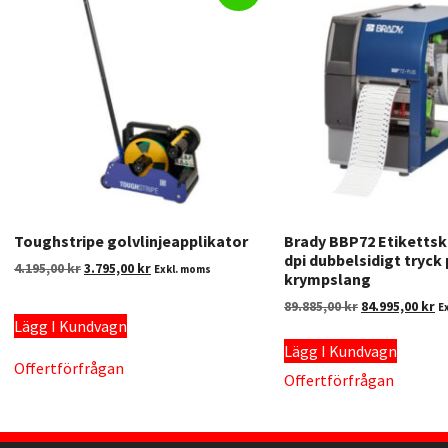
Toughstripe golvlinjeapplikator
Brady BBP72 Etikettsk
dpi dubbelsidigt tryck
4.195,00
kr
3.795,00
kr
Exkl. moms
krympslang
89.885,00
kr
84.995,00
kr
E
Lägg I Kundvagn
Lägg I Kundvagn
Offertförfrågan
Offertförfrågan