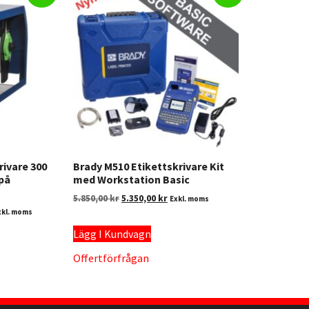
rivare 300
Brady M510 Etikettskrivare Kit
 på
med Workstation Basic
5.850,00
kr
5.350,00
kr
Exkl. moms
xkl. moms
Lägg I Kundvagn
Offertförfrågan