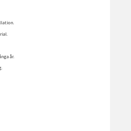
llation.
ial.
ånga år.
g.