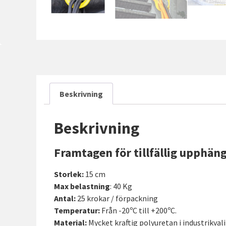
Beskrivning
Beskrivning
Framtagen för tillfällig upphän
Storlek:
15 cm
Max belastning
: 40 Kg
Antal:
25 krokar / förpackning
Temperatur:
Från -20ºC till +200ºC.
Material:
Mycket kraftig polyuretan i industrikval