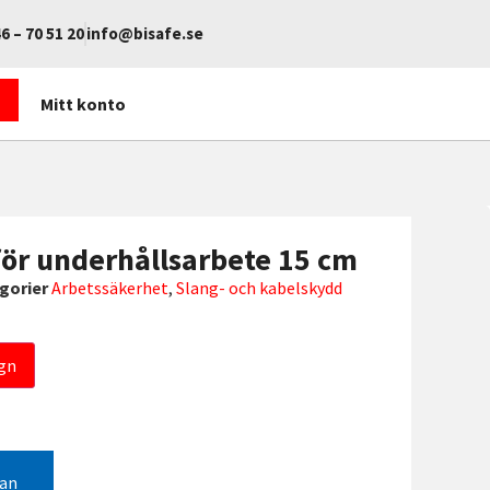
6 – 70 51 20
info@bisafe.se
Mitt konto
ör underhållsarbete 15 cm
gorier
Arbetssäkerhet
,
Slang- och kabelskydd
gn
gan