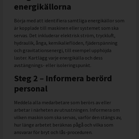
energikällorna
Börja med att identifiera samtliga energikällor som
är kopplade till maskinen eller systemet som ska
servas. Det inkluderar elektrisk ström, tryckluft,
hydraulik, ånga, kemikalieflöden, fjäderspänning
och gravitationsenergi, till exempel upphöjda
laster. Kartlägg varje energikälla och dess
avstängnings- eller isoleringspunkt.
Steg 2 – Informera berörd
personal
Meddela alla medarbetare som berörs av eller
arbetar i närheten av utrustningen. Informera om
vilken maskin som ska servas, varför den stängs av,
hur länge arbetet beräknas pågå och vilka som
ansvarar för bryt och lås-proceduren.