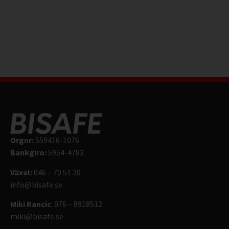
Orgnr:
559416-1076
Bankgiro:
5954-4783
Växel:
046 – 70 51 20
info@bisafe.se
Miki Rancic
: 076 – 8918512
miki@bisafe.se