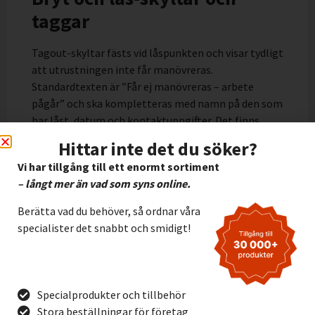
taggar
Tagout-skyltar fästs vid låspunkten och visar tydligt
att utrustningen inte får manövreras.
Standardtexten är ”Får ej manövreras – arbete
pågår” och ska kompletteras med namn på den som
har låst, datum och kontaktuppgifter. Det finns
både standardskyltar och möjlighet att beställa
Hittar inte det du söker?
kundanpassade skyltar med egen logotyp och
Vi har tillgång till ett enormt sortiment
layout.
– långt mer än vad som syns online.
Se tagout-skyltar
Berätta vad du behöver, så ordnar våra
Lockout-kit och lockout-
specialister det snabbt och smidigt!
stationer
Ett
lockout-kit
innehåller en grunduppsättning
Specialprodukter och tillbehör
bryt och lås-utrustning som passar för de
Stora beställningar för företag