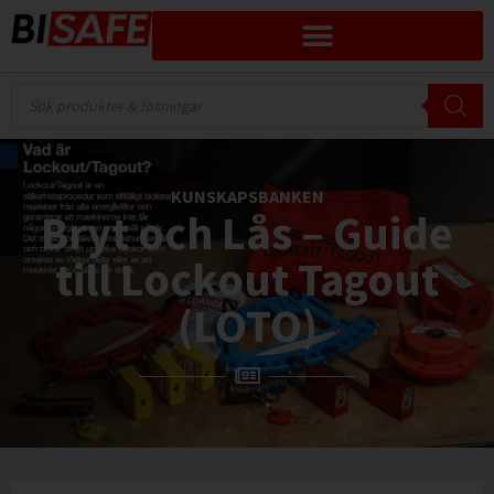
KUNSKAPSBANKEN
Bryt och Lås – Guide
till Lockout Tagout
(LOTO)