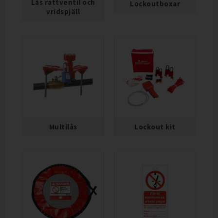
Lås rattventil och
Lockoutboxar
vridspjäll
Multilås
Lockout kit