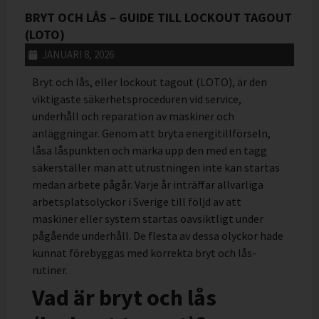
BRYT OCH LÅS – GUIDE TILL LOCKOUT TAGOUT
(LOTO)
JANUARI 8, 2026
Bryt och lås, eller lockout tagout (LOTO), är den
viktigaste säkerhetsproceduren vid service,
underhåll och reparation av maskiner och
anläggningar. Genom att bryta energitillförseln,
låsa låspunkten och märka upp den med en tagg
säkerställer man att utrustningen inte kan startas
medan arbete pågår. Varje år inträffar allvarliga
arbetsplatsolyckor i Sverige till följd av att
maskiner eller system startas oavsiktligt under
pågående underhåll. De flesta av dessa olyckor hade
kunnat förebyggas med korrekta bryt och lås-
rutiner.
Vad är bryt och lås