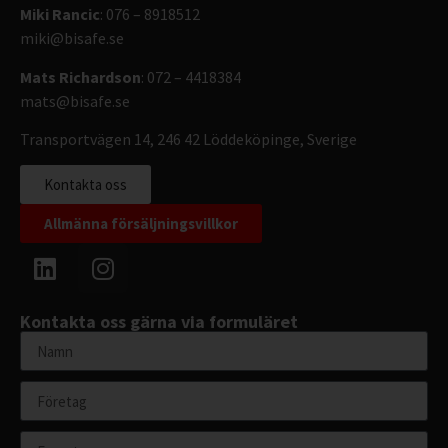
Miki Rancic
: 076 – 8918512
miki@bisafe.se
Mats Richardson
: 072 – 4418384
mats@bisafe.se
Transportvägen 14, 246 42 Löddeköpinge, Sverige
Kontakta oss
Allmänna försäljningsvillkor
Kontakta oss gärna via formuläret