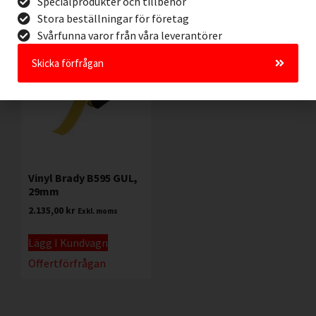
Specialprodukter och tillbehör
Stora beställningar för företag
Svårfunna varor från våra leverantörer
Skicka förfrågan
Vinyl Brady B595 GUL,
29mm
2.135,00
kr
Exkl. moms
Lägg I Kundvagn
Offertförfrågan