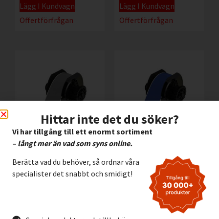
Lägg I Kundvagn
Lägg I Kundvagn
Offertförfrågan
Offertförfrågan
Hittar inte det du söker?
Vi har tillgång till ett enormt sortiment
– långt mer än vad som syns online.
Vinyl Brady B595 GRÅ,
Vinyl Brady B595 BLÅ,
57mm
57mm
Berätta vad du behöver, så ordnar våra
specialister det snabbt och smidigt!
3.195,00
kr
3.195,00
kr
Exkl. moms
Exkl. moms
Lägg I Kundvagn
Lägg I Kundvagn
Offertförfrågan
Offertförfrågan