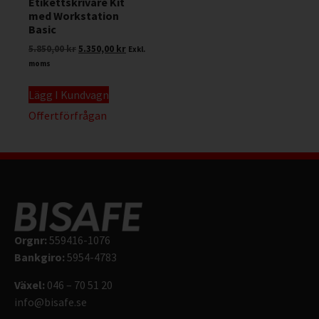
Etikettskrivare Kit
med Workstation
Basic
5.850,00
kr
5.350,00
kr
Exkl.
moms
Lägg I Kundvagn
Offertförfrågan
Orgnr:
559416-1076
Bankgiro:
5954-4783
Växel:
046 – 70 51 20
info@bisafe.se