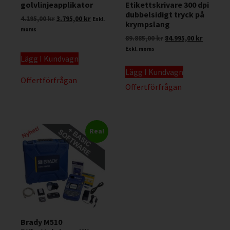
golvlinjeapplikator
Etikettskrivare 300 dpi
dubbelsidigt tryck på
4.195,00
kr
3.795,00
kr
Exkl.
krympslang
moms
89.885,00
kr
84.995,00
kr
Exkl. moms
Lägg I Kundvagn
Lägg I Kundvagn
Offertförfrågan
Offertförfrågan
Rea!
Brady M510