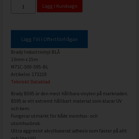
Lägg I Kundvagn
Lägg Till I Offertförfrågan
Brady Industrivinyl BLÅ
13mm x 15m
M71C-500-595-BL
Artikelnr. 173219
Tekniskt Datablad
Brady B595 är den mest hållbara vinylen på marknaden.
B595 är ett extremt hållbart material som klarar UV
och kem.
Fungerar utmärkt för både inomhus- och
utomhusbruk.
Ultra aggresivt akrylbaserat adhesiv som fäster på allt
och lite till!