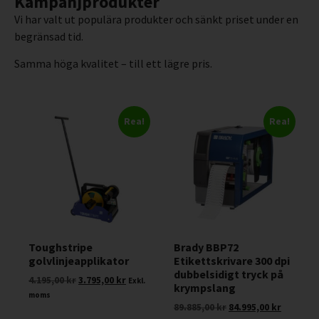
Kampanjprodukter
Vi har valt ut populära produkter och sänkt priset under en
begränsad tid.
Samma höga kvalitet – till ett lägre pris.
Rea!
Rea!
Toughstripe
Brady BBP72
golvlinjeapplikator
Etikettskrivare 300 dpi
dubbelsidigt tryck på
4.195,00
kr
3.795,00
kr
Exkl.
krympslang
moms
89.885,00
kr
84.995,00
kr