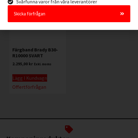
Svårfunna varor från våra leverantörer
Skicka förfrågan
Färgband Brady B30-
R10000 SVART
2.295,00
kr
Exkl. moms
Lägg I Kundvagn
Offertförfrågan