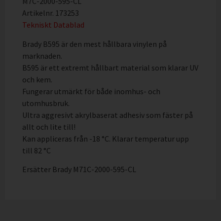
M7C-2000-595-CL
Artikelnr. 173253
Tekniskt Datablad
Brady B595 är den mest hållbara vinylen på
marknaden.
B595 är ett extremt hållbart material som klarar UV
och kem.
Fungerar utmärkt för både inomhus- och
utomhusbruk.
Ultra aggresivt akrylbaserat adhesiv som fäster på
allt och lite till!
Kan appliceras från -18 °C. Klarar temperatur upp
till 82 °C
Ersätter Brady M71C-2000-595-CL