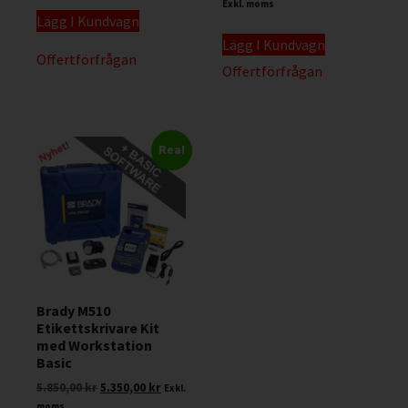
Exkl. moms
Lägg I Kundvagn
Lägg I Kundvagn
Offertförfrågan
Offertförfrågan
Rea!
Brady M510
Etikettskrivare Kit
med Workstation
Basic
5.850,00
kr
5.350,00
kr
Exkl.
moms