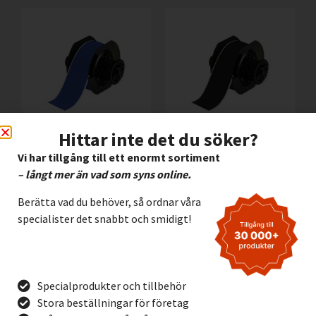
Hittar inte det du söker?
Vinyl Brady B595 BLÅ,
Vinyl Brady B595
Vi har tillgång till ett enormt sortiment
57mm
SVART, 57mm
– långt mer än vad som syns online.
3.195,00
kr
3.195,00
kr
Exkl. moms
Exkl. moms
Berätta vad du behöver, så ordnar våra
specialister det snabbt och smidigt!
Lägg I Kundvagn
Lägg I Kundvagn
Offertförfrågan
Offertförfrågan
Specialprodukter och tillbehör
Stora beställningar för företag