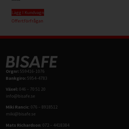
Lägg I Kundvagn
Offertförfrågan
Orgnr:
559416-1076
Bankgiro:
5954-4783
Växel:
046 – 70 51 20
info@bisafe.se
Miki Rancic
: 076 – 8918512
miki@bisafe.se
Mats Richardson
: 072 – 4418384