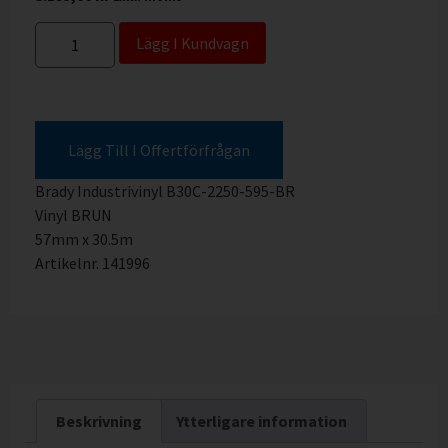
Lägg I Kundvagn
Lägg Till I Offertförfrågan
Brady Industrivinyl B30C-2250-595-BR
Vinyl BRUN
57mm x 30.5m
Artikelnr. 141996
Beskrivning
Ytterligare information