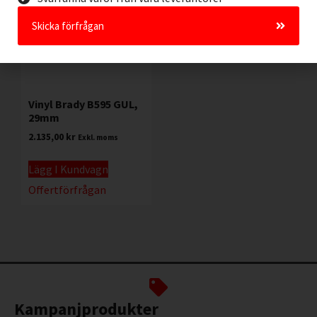
Skicka förfrågan
Vinyl Brady B595 GUL,
29mm
2.135,00
kr
Exkl. moms
Lägg I Kundvagn
Offertförfrågan
Kampanjprodukter