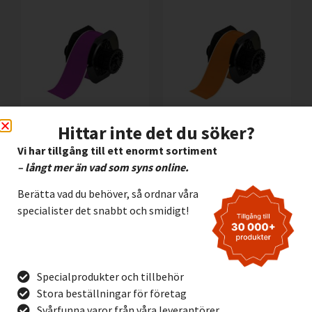
Hittar inte det du söker?
Vinyl Brady B595
Vinyl Brady B595
Vi har tillgång till ett enormt sortiment
VIOLETT, 57mm
ORANGE, 57mm
– långt mer än vad som syns online.
3.195,00
kr
3.195,00
kr
Exkl. moms
Exkl. moms
Berätta vad du behöver, så ordnar våra
Lägg I Kundvagn
Lägg I Kundvagn
specialister det snabbt och smidigt!
Offertförfrågan
Offertförfrågan
Specialprodukter och tillbehör
Stora beställningar för företag
Svårfunna varor från våra leverantörer