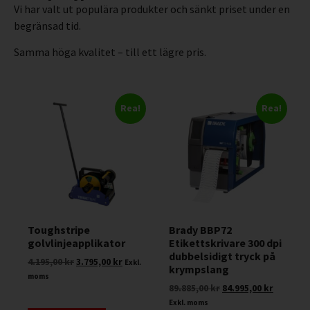
Vi har valt ut populära produkter och sänkt priset under en
begränsad tid.
Samma höga kvalitet – till ett lägre pris.
Rea!
Rea!
Toughstripe
Brady BBP72
golvlinjeapplikator
Etikettskrivare 300 dpi
dubbelsidigt tryck på
4.195,00
kr
3.795,00
kr
Exkl.
krympslang
moms
89.885,00
kr
84.995,00
kr
Exkl. moms