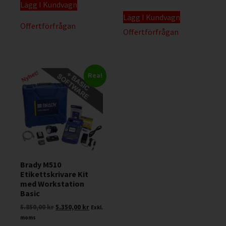
Lägg I Kundvagn
Lägg I Kundvagn
Offertförfrågan
Offertförfrågan
Rea!
Brady M510
Etikettskrivare Kit
med Workstation
Basic
5.850,00
kr
5.350,00
kr
Exkl.
moms