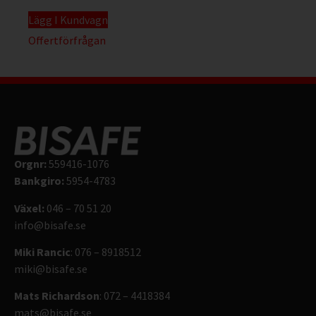
Lägg I Kundvagn
Offertförfrågan
Orgnr:
559416-1076
Bankgiro:
5954-4783
Växel:
046 – 70 51 20
info@bisafe.se
Miki Rancic
: 076 – 8918512
miki@bisafe.se
Mats Richardson
: 072 – 4418384
mats@bisafe.se