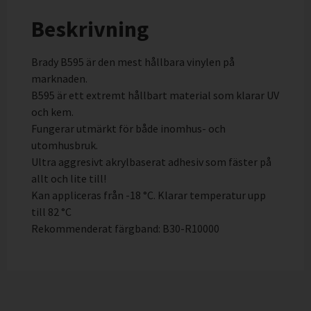
Beskrivning
Brady B595 är den mest hållbara vinylen på
marknaden.
B595 är ett extremt hållbart material som klarar UV
och kem.
Fungerar utmärkt för både inomhus- och
utomhusbruk.
Ultra aggresivt akrylbaserat adhesiv som fäster på
allt och lite till!
Kan appliceras från -18 °C. Klarar temperatur upp
till 82 °C
Rekommenderat färgband: B30-R10000