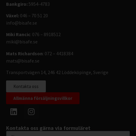
Bankgiro:
5954-4783
Växel:
046 – 70 51 20
info@bisafe.se
Miki Rancic
: 076 – 8918512
miki@bisafe.se
Mats Richardson
: 072 – 4418384
mats@bisafe.se
Transportvägen 14, 246 42 Löddeköpinge, Sverige
Kontakta oss
Allmänna försäljningsvillkor
Kontakta oss gärna via formuläret