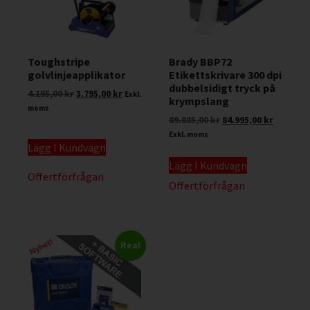
Toughstripe
Brady BBP72
golvlinjeapplikator
Etikettskrivare 300 dpi
dubbelsidigt tryck på
4.195,00
kr
3.795,00
kr
Exkl.
krympslang
moms
89.885,00
kr
84.995,00
kr
Exkl. moms
Lägg I Kundvagn
Lägg I Kundvagn
Offertförfrågan
Offertförfrågan
Rea!