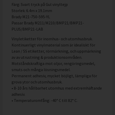
Färg: Svart tryck på Gul vinyltejp
Storlek: 6.4m x 19.1mm
Brady M21-750-595-YL
Passar Brady M211/M210/BMP21/BMP21-
PLUS/BMP21-LAB
Vinyletiketter för inomhus- och utomhusbruk.
Kontinuerligt vinylmaterial som är idealiskt för
Lean / 5S etiketter, rörmärkning, och uppmärkning
av av utrustning & produktionsområden.
Motståndskraftiga mot oljor, rengöringsmedel,
smuts och många lösningsmedel.
Permanent adhesiv, mycket böjligt, lämpliga för
grova ytor och utomhusbruk.
• 8-10 års hållbarhet utomhus med extremhäftande
adhesiv.
• Temperaturomfång: -40° C till 82° C.