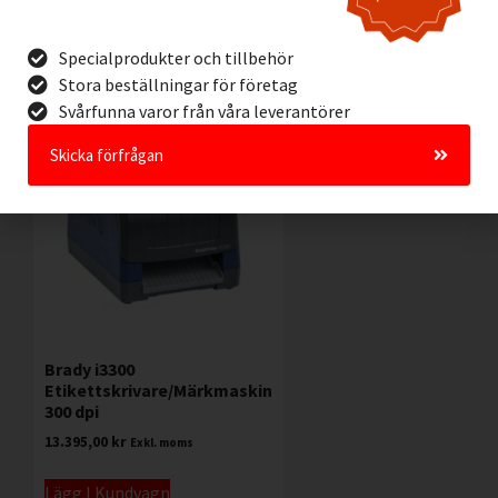
Offertförfrågan
Offertförfrågan
Specialprodukter och tillbehör
Stora beställningar för företag
Svårfunna varor från våra leverantörer
Skicka förfrågan
Brady i3300
Etikettskrivare/Märkmaskin
300 dpi
13.395,00
kr
Exkl. moms
Lägg I Kundvagn