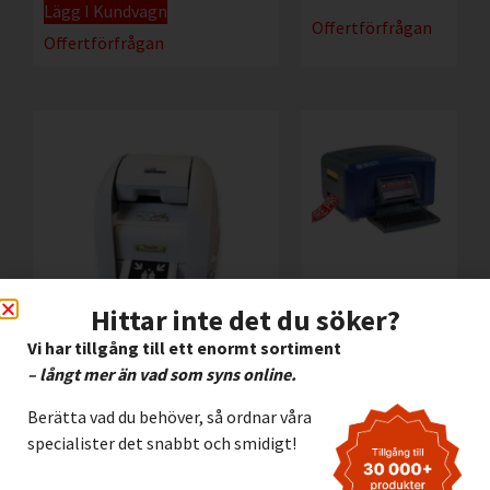
Lägg I Kundvagn
Offertförfrågan
Offertförfrågan
Brady
Hittar inte det du söker?
märkmaskin
S3700
Vi har tillgång till ett enormt sortiment
38.595,00
kr
Exkl.
– långt mer än vad som syns online.
Lighthouse CPM-100HG5
moms
(400 dpi)
Berätta vad du behöver, så ordnar våra
35.900,00
kr
Exkl. moms
specialister det snabbt och smidigt!
Lägg I Kundvagn
Lägg I Kundvagn