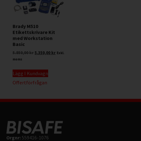
Brady M510
Etikettskrivare Kit
med Workstation
Basic
5.850,00
kr
5.350,00
kr
Exkl.
moms
Lägg I Kundvagn
Offertförfrågan
Orgnr:
559416-1076