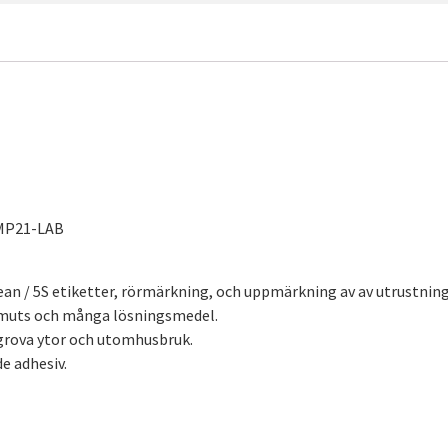
MP21-LAB
 Lean / 5S etiketter, rörmärkning, och uppmärkning av av utrustni
smuts och många lösningsmedel.
 grova ytor och utomhusbruk.
e adhesiv.