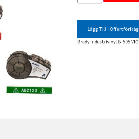
Lägg Till I Offertförfrå
Brady Industrivinyl B-595 V