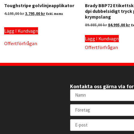
Toughstripe golvlinjeapplikator
Brady BBP72 Etikettsk
dpi dubbelsidigt tryck
4.195,00
kr
3.795,00
kr
Exkl. moms
krympslang
89.885,00
kr
84.995,00
kr
E
Lägg I Kundvagn
Lägg I Kundvagn
Offertförfrågan
Offertförfrågan
Kontakta oss gärna via fo