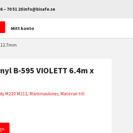
6 – 70 51 20
info@bisafe.se
Mitt konto
x 12.7mm
inyl B-595 VIOLETT 6.4m x
rady M210 M211
,
Märkmaskiner
,
Material till
gn