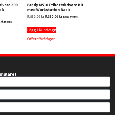
rivare 300
Brady M510 Etikettskrivare Kit
 på
med Workstation Basic
5.850,00
kr
5.350,00
kr
Exkl. moms
xkl. moms
Lägg I Kundvagn
Offertförfrågan
rmuläret