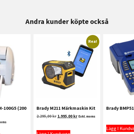
Andra kunder köpte också
Rea!
-100G5 (200
Brady M211 Märkmaskin Kit
Brady BMP51
2.295,00
kr
1.995,00
kr
Exkl. moms
moms
Lägg I Kundv
Lägg I Kundvagn