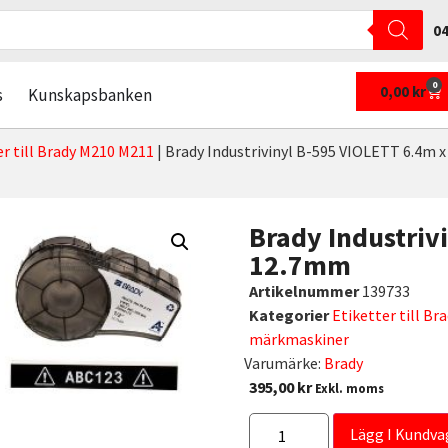
04
0
0,00
kr
s
Kunskapsbanken
er till Brady M210 M211
|
Brady Industrivinyl B-595 VIOLETT 6.4m 
Brady Industriv
12.7mm
Artikelnummer
139733
Kategorier
Etiketter till B
märkmaskiner
Varumärke:
Brady
395,00
kr
Exkl. moms
Lägg I Kundva