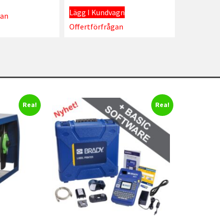
Lägg I Kundvagn
gan
Offertförfrågan
Rea!
Rea!