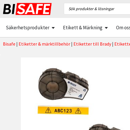
Säkerhetsprodukter
Etikett & Märkning
Om os
Bisafe
|
Etiketter & märktillbehör
|
Etiketter till Brady
|
Etikett