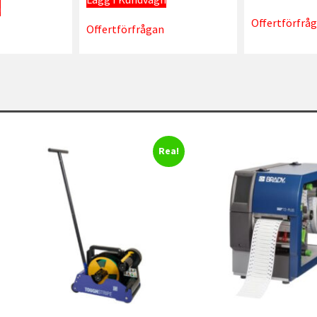
n
Offertförfrå
Offertförfrågan
Rea!