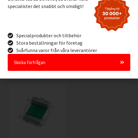
specialister det snabbt och smidigt!
Vinyl Brady B595
Vinyl Brady B595 BLÅ,
TRANSPARENT, 57mm
57mm
Specialprodukter och tillbehör
3.195,00
kr
3.195,00
kr
Exkl. moms
Exkl. moms
Stora beställningar för företag
Svårfunna varor från våra leverantörer
Lägg I Kundvagn
Lägg I Kundvagn
Skicka förfrågan
Offertförfrågan
Offertförfrågan