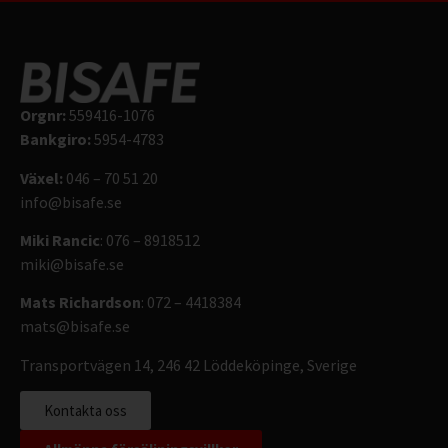
Orgnr:
559416-1076
Bankgiro:
5954-4783
Växel:
046 – 70 51 20
info@bisafe.se
Miki Rancic
: 076 – 8918512
miki@bisafe.se
Mats Richardson
: 072 – 4418384
mats@bisafe.se
Transportvägen 14, 246 42 Löddeköpinge, Sverige
Kontakta oss