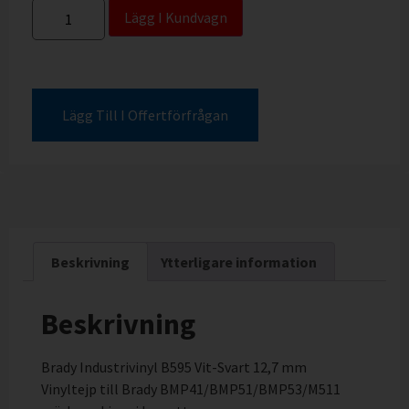
Lägg I Kundvagn
Lägg Till I Offertförfrågan
Beskrivning
Ytterligare information
Beskrivning
Brady Industrivinyl B595 Vit-Svart 12,7 mm
Vinyltejp till Brady BMP41/BMP51/BMP53/M511