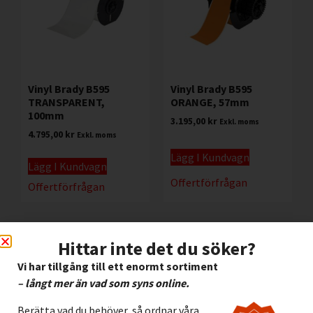
Vinyl Brady B595
Vinyl Brady B595
TRANSPARENT,
ORANGE, 57mm
100mm
3.195,00
kr
Exkl. moms
4.795,00
kr
Exkl. moms
Lägg I Kundvagn
Lägg I Kundvagn
Offertförfrågan
Offertförfrågan
Hittar inte det du söker?
Vi har tillgång till ett enormt sortiment
– långt mer än vad som syns online.
Berätta vad du behöver, så ordnar våra