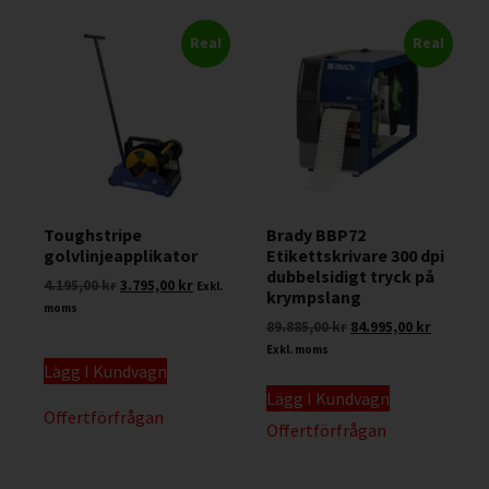
Rea!
Rea!
Toughstripe
Brady BBP72
golvlinjeapplikator
Etikettskrivare 300 dpi
dubbelsidigt tryck på
4.195,00
kr
3.795,00
kr
Exkl.
krympslang
moms
89.885,00
kr
84.995,00
kr
Exkl. moms
Lägg I Kundvagn
Lägg I Kundvagn
Offertförfrågan
Offertförfrågan