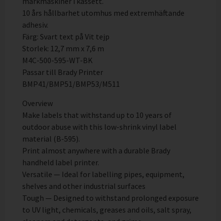
märkmaskiner i kassett.
10 års hållbarhet utomhus med extremhäftande
adhesiv.
Färg: Svart text på Vit tejp
Storlek: 12,7 mm x 7,6 m
M4C-500-595-WT-BK
Passar till Brady Printer
BMP41/BMP51/BMP53/M511
Overview
Make labels that withstand up to 10 years of
outdoor abuse with this low-shrink vinyl label
material (B-595).
Print almost anywhere with a durable Brady
handheld label printer.
Versatile — Ideal for labelling pipes, equipment,
shelves and other industrial surfaces
Tough — Designed to withstand prolonged exposure
to UV light, chemicals, greases and oils, salt spray,