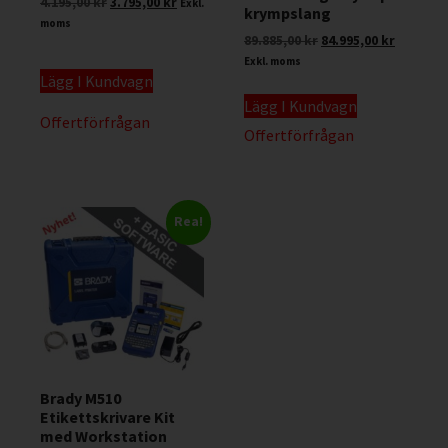
4.195,00
kr
3.795,00
kr
Exkl.
krympslang
moms
89.885,00
kr
84.995,00
kr
Exkl. moms
Lägg I Kundvagn
Lägg I Kundvagn
Offertförfrågan
Offertförfrågan
Rea!
Brady M510
Etikettskrivare Kit
med Workstation