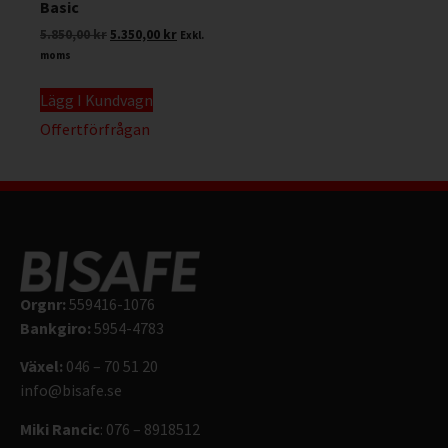
Basic
5.850,00
kr
5.350,00
kr
Exkl.
moms
Lägg I Kundvagn
Offertförfrågan
Orgnr:
559416-1076
Bankgiro:
5954-4783
Växel:
046 – 70 51 20
info@bisafe.se
Miki Rancic
: 076 – 8918512