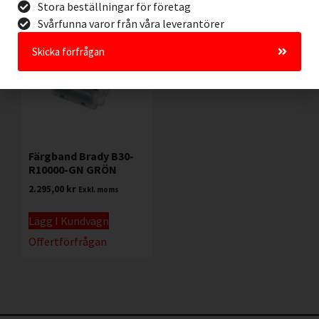
Stora beställningar för företag
Svårfunna varor från våra leverantörer
Skicka förfrågan
Färgband Brady B30-
R10000-GN GRÖN
2.295,00
kr
Exkl. moms
Lägg I Kundvagn
Offertförfrågan