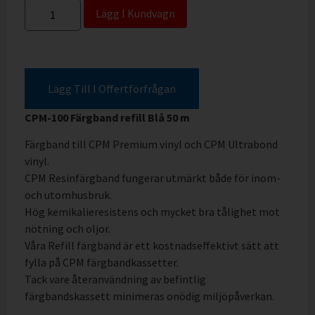
Lägg I Kundvagn
Lägg Till I Offertförfrågan
CPM-100 Färgband refill Blå 50 m
Färgband till CPM Premium vinyl och CPM Ultrabond
vinyl.
CPM Resinfärgband fungerar utmärkt både för inom-
och utomhusbruk.
Hög kemikalieresistens och mycket bra tålighet mot
nötning och oljor.
Våra Refill färgband är ett kostnadseffektivt sätt att
fylla på CPM färgbandkassetter.
Tack vare återanvändning av befintlig
färgbandskassett minimeras onödig miljöpåverkan.