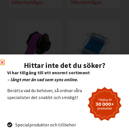
Offertförfrågan
Offertförfrågan
Hittar inte det du söker?
Vi har tillgång till ett enormt sortiment
– långt mer än vad som syns online.
Vinyl Brady B595
Färgband Brady B30-
VIOLETT, 57mm
R10000-BL BLÅ
Berätta vad du behöver, så ordnar våra
3.195,00
kr
2.295,00
kr
Exkl. moms
Exkl. moms
specialister det snabbt och smidigt!
Lägg I Kundvagn
Lägg I Kundvagn
Offertförfrågan
Offertförfrågan
Specialprodukter och tillbehör