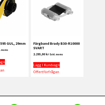
 B595 GUL, 29mm
Färgband Brady B30-R10000
SVART
l. moms
2.295,00
kr
Exkl. moms
agn
Lägg I Kundvagn
gan
Offertförfrågan