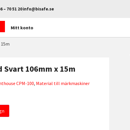
6 – 70 51 20
info@bisafe.se
Mitt konto
x 15m
d Svart 106mm x 15m
ighthouse CPM-100
,
Material till märkmaskiner
gn