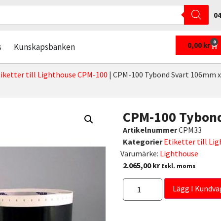
04
0
0,00
kr
s
Kunskapsbanken
iketter till Lighthouse CPM-100
|
CPM-100 Tybond Svart 106mm 
CPM-100 Tybon
Artikelnummer
CPM33
Kategorier
Etiketter till L
Varumärke:
Lighthouse
2.065,00
kr
Exkl. moms
Lägg I Kundva