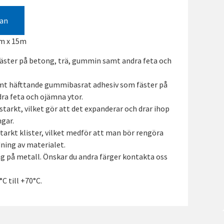
gan
m x 15m
fäster på betong, trä, gummin samt andra feta och
emt häfttande gummibasrat adhesiv som fäster på
ra feta och ojämna ytor.
tarkt, vilket gör att det expanderar och drar ihop
gar.
tarkt klister, vilket medför att man bör rengöra
ning av materialet.
g på metall. Önskar du andra färger kontakta oss
C till +70°C.