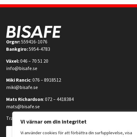
Orgnr:
559416-1076
Bankgiro:
5954-4783
Växel:
046 – 70 51 20
info@bisafe.se
Miki Rancic
: 076 – 8918512
miki@bisafe.se
Mats Richardson
: 072 – 4418384
mats@bisafe.se
Transportvägen 14, 246 42 Löddeköpinge, Sverige
Vi värnar om din integritet
Kontakta oss
Vi använder cookies för att förbättra din surfupplevelse, visa