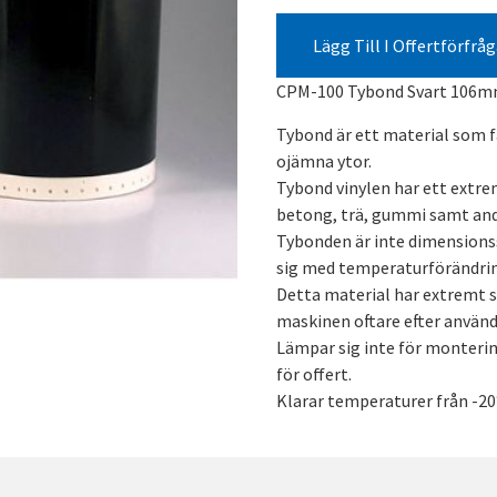
Lägg Till I Offertförfrå
CPM-100 Tybond Svart 106m
Tybond är ett material som 
ojämna ytor.
Tybond vinylen har ett extr
betong, trä, gummi samt and
Tybonden är inte dimensionss
sig med temperaturförändrin
Detta material har extremt s
maskinen oftare efter använd
Lämpar sig inte för monterin
för offert.
Klarar temperaturer från -20°