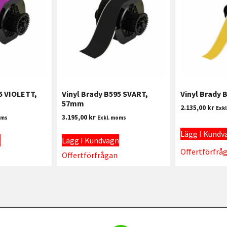
5 VIOLETT,
Vinyl Brady B595 SVART,
Vinyl Brady
57mm
2.135,00
kr
Exk
3.195,00
kr
oms
Exkl. moms
Lägg I Kundv
n
Lägg I Kundvagn
Offertförfrå
Offertförfrågan