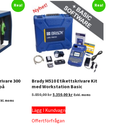
Rea!
Rea!
rivare 300
Brady M510 Etikettskrivare Kit
 på
med Workstation Basic
5.850,00
kr
5.350,00
kr
Exkl. moms
xkl. moms
Lägg I Kundvagn
Offertförfrågan