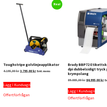
Rea!
Toughstripe golvlinjeapplikator
Brady BBP72 Etikettsk
dpi dubbelsidigt tryck
4.195,00
kr
3.795,00
kr
Exkl. moms
krympslang
89.885,00
kr
84.995,00
kr
E
Lägg I Kundvagn
Lägg I Kundvagn
Offertförfrågan
Offertförfrågan