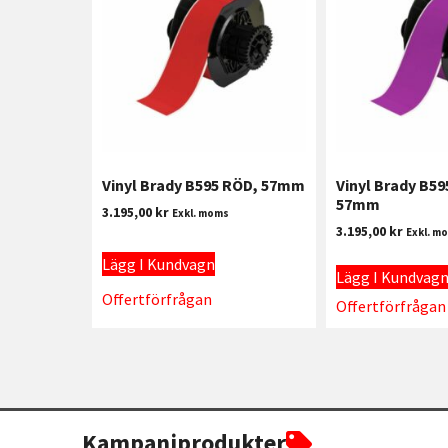
Vinyl Brady B595 RÖD, 57mm
Vinyl Brady B59
57mm
3.195,00
kr
Exkl. moms
3.195,00
kr
Exkl. m
Lägg I Kundvagn
Lägg I Kundvag
Offertförfrågan
Offertförfrågan
Kampanjprodukter