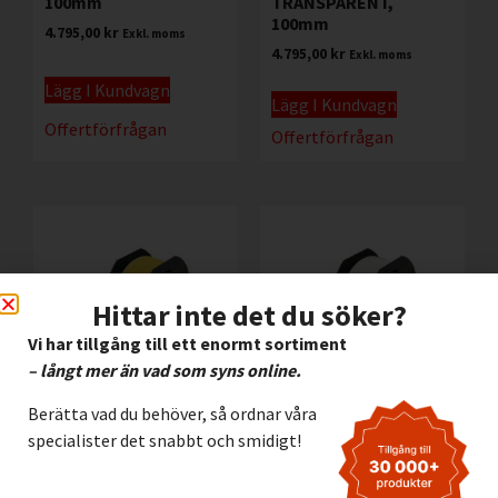
100mm
TRANSPARENT,
100mm
4.795,00
kr
Exkl. moms
4.795,00
kr
Exkl. moms
Lägg I Kundvagn
Lägg I Kundvagn
Offertförfrågan
Offertförfrågan
Hittar inte det du söker?
Vi har tillgång till ett enormt sortiment
– långt mer än vad som syns online.
Berätta vad du behöver, så ordnar våra
Vinyl Brady B595 GUL,
Vinyl Brady B595
specialister det snabbt och smidigt!
57mm
TRANSPARENT, 57mm
3.195,00
kr
3.195,00
kr
Exkl. moms
Exkl. moms