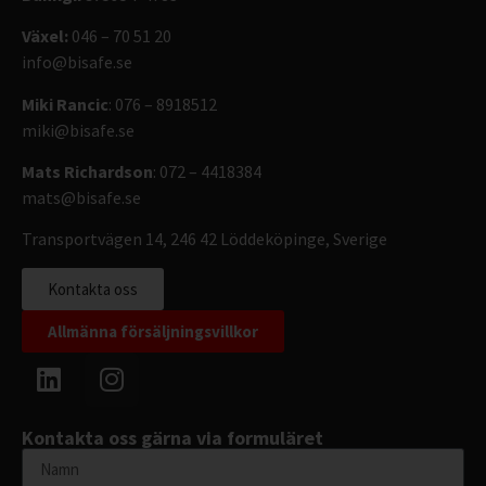
Växel:
046 – 70 51 20
info@bisafe.se
Miki Rancic
: 076 – 8918512
miki@bisafe.se
Mats Richardson
: 072 – 4418384
mats@bisafe.se
Transportvägen 14, 246 42 Löddeköpinge, Sverige
Kontakta oss
Allmänna försäljningsvillkor
Kontakta oss gärna via formuläret