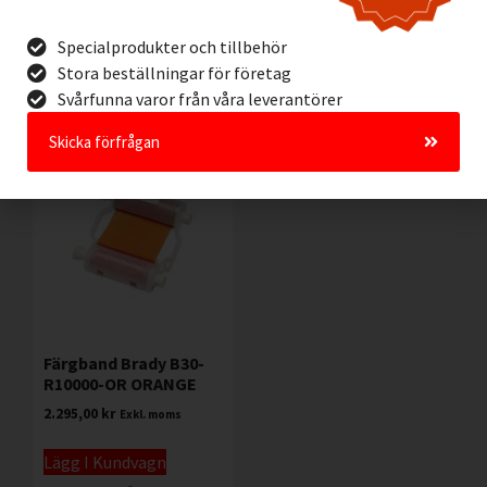
Lägg I Kundvagn
Lägg I Kundvagn
Specialprodukter och tillbehör
Offertförfrågan
Offertförfrågan
Stora beställningar för företag
Svårfunna varor från våra leverantörer
Skicka förfrågan
Färgband Brady B30-
R10000-OR ORANGE
2.295,00
kr
Exkl. moms
Lägg I Kundvagn