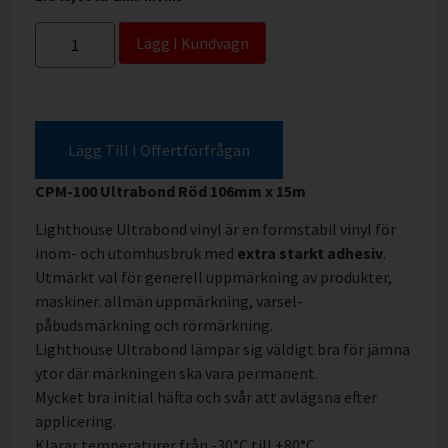
Lägg I Kundvagn
Lägg Till I Offertförfrågan
CPM-100 Ultrabond Röd 106mm x 15m
Lighthouse Ultrabond vinyl är en formstabil vinyl för
inom- och utomhusbruk med
extra starkt adhesiv
.
Utmärkt val för generell uppmärkning av produkter,
maskiner. allmän uppmärkning, varsel-
påbudsmärkning och rörmärkning.
Lighthouse Ultrabond lämpar sig väldigt bra för jämna
ytor där märkningen ska vara permanent.
Mycket bra initial häfta och svår att avlägsna efter
applicering.
Klarar temperaturer från -30°C till +80°C.