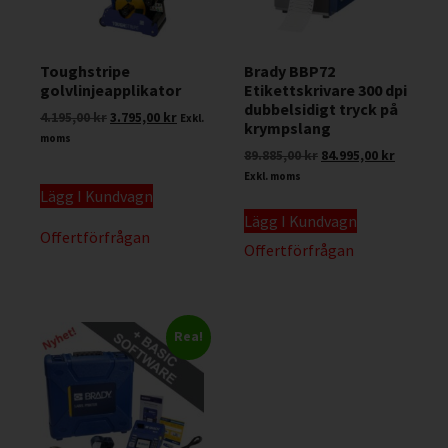
Toughstripe
Brady BBP72
golvlinjeapplikator
Etikettskrivare 300 dpi
dubbelsidigt tryck på
4.195,00
kr
3.795,00
kr
Exkl.
krympslang
moms
89.885,00
kr
84.995,00
kr
Exkl. moms
Lägg I Kundvagn
Lägg I Kundvagn
Offertförfrågan
Offertförfrågan
Rea!