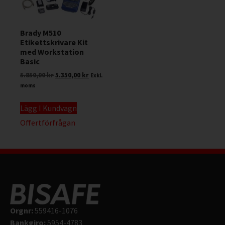
Brady M510
Etikettskrivare Kit
med Workstation
Basic
5.850,00
kr
5.350,00
kr
Exkl.
moms
Lägg I Kundvagn
Offertförfrågan
Orgnr:
559416-1076
Bankgiro:
5954-4783