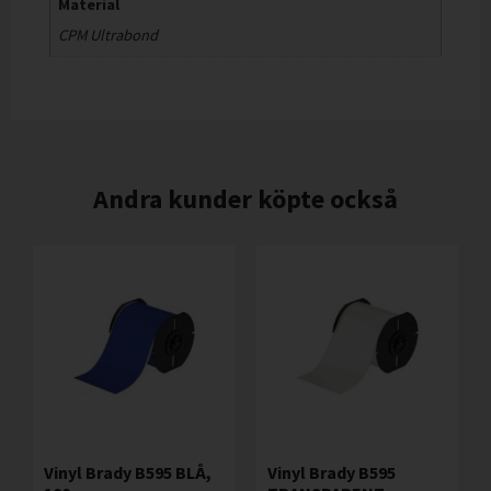
Material
CPM Ultrabond
Andra kunder köpte också
Vinyl Brady B595 BLÅ,
Vinyl Brady B595