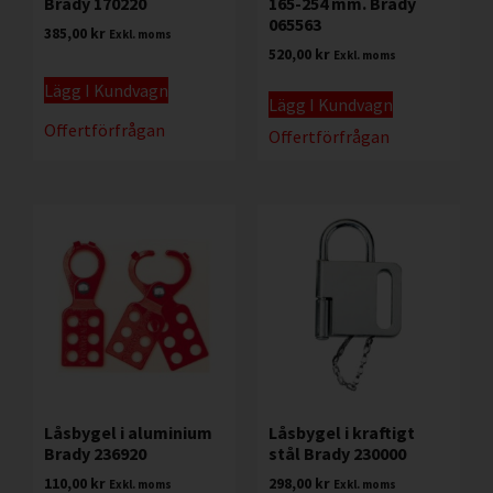
Brady 170220
165-254 mm. Brady
065563
385,00
kr
Exkl. moms
520,00
kr
Exkl. moms
Lägg I Kundvagn
Lägg I Kundvagn
Offertförfrågan
Offertförfrågan
Låsbygel i aluminium
Låsbygel i kraftigt
Brady 236920
stål Brady 230000
110,00
kr
298,00
kr
Exkl. moms
Exkl. moms