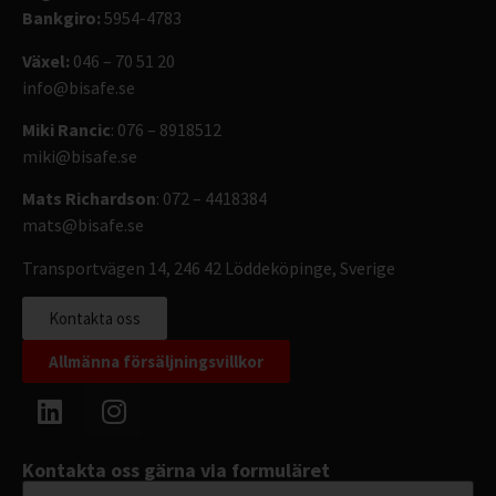
Bankgiro:
5954-4783
Växel:
046 – 70 51 20
info@bisafe.se
Miki Rancic
: 076 – 8918512
miki@bisafe.se
Mats Richardson
: 072 – 4418384
mats@bisafe.se
Transportvägen 14, 246 42 Löddeköpinge, Sverige
Kontakta oss
Allmänna försäljningsvillkor
Kontakta oss gärna via formuläret