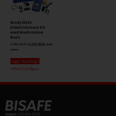
Brady M510
Etikettskrivare Kit
med Workstation
Basic
5.850,00
kr
5.350,00
kr
Exkl.
moms
Lägg I Kundvagn
Offertförfrågan
Orgnr:
559416-1076