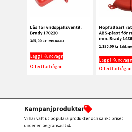
Lås för vridspjällsventil.
Hopfällbart rat
Brady 170220
ABS-plast för r
mm. Brady 1486
385,00
kr
Exkl. moms
1.150,00
kr
Exkl. m
Lägg I Kundvagn
Lägg I Kundvag
Offertförfrågan
Offertförfrågan
Kampanjprodukter
Vi har valt ut populära produkter och sänkt priset
under en begränsad tid.