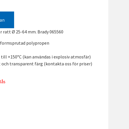
gan
ör ratt Ø 25-64 mm. Brady 065560
st formsprutad polypropen
till +150°C (kan användas i explosiv atmosfär)
lt och transparent färg (kontakta oss för priser)
lås