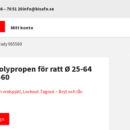
6 – 70 51 20
info@bisafe.se
Mitt konto
rady 065560
polypropen för ratt Ø 25-64
560
h vridspjäll
,
Lockout Tagout – Bryt och lås-
gn