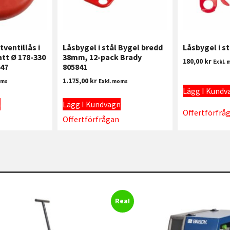
tventillås i
Låsbygel i stål Bygel bredd
Låsbygel i s
att Ø 178-330
38mm, 12-pack Brady
180,00
kr
Exkl.
47
805841
1.175,00
kr
oms
Exkl. moms
Lägg I Kundv
n
Lägg I Kundvagn
Offertförfrå
Offertförfrågan
Rea!