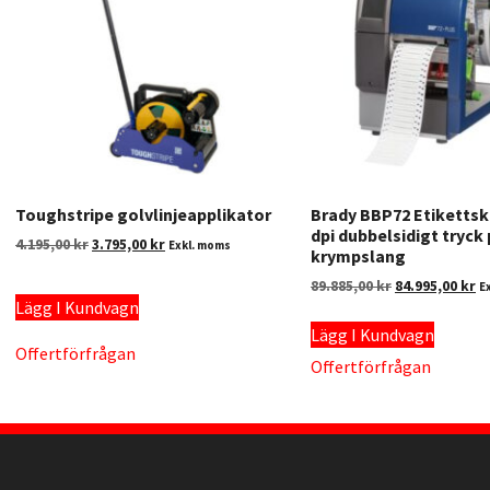
Toughstripe golvlinjeapplikator
Brady BBP72 Etikettsk
dpi dubbelsidigt tryck
4.195,00
kr
3.795,00
kr
Exkl. moms
krympslang
89.885,00
kr
84.995,00
kr
E
Lägg I Kundvagn
Lägg I Kundvagn
Offertförfrågan
Offertförfrågan