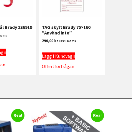
tål Brady 236919
TAG skylt Brady 75×160
”Använd inte”
 moms
290,00
kr
Exkl. moms
agn
Lägg I Kundvagn
gan
Offertförfrågan
Rea!
Rea!