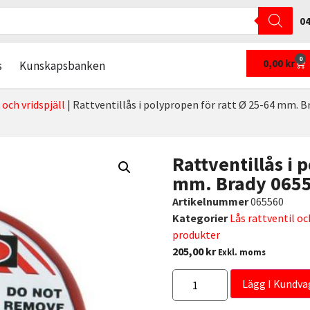
04
0
0,00
kr
s
Kunskapsbanken
 och vridspjäll
|
Rattventillås i polypropen för ratt Ø 25-64 mm. B
Rattventillås i 
mm. Brady 065
Artikelnummer
065560
Kategorier
Lås rattventil oc
produkter
205,00
kr
Exkl. moms
Lägg I Kundva