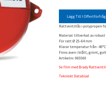
Lägg Till I Offertförfrå
Rattventillås i polypropen f
Material: tillverkat av robu
För ratt Ø 25-64 mm
Klarar temperatur från -40°C 
Finns även i blått, grönt, gu
Artikelnr. 065560
Se film med Brady Rattventil
Tekniskt Datablad