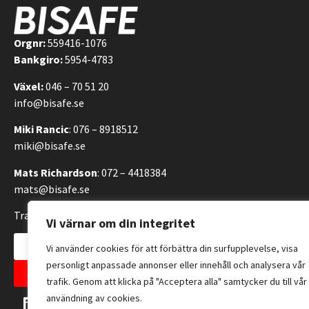
Orgnr:
559416-1076
Bankgiro:
5954-4783
Växel:
046 – 70 51 20
info@bisafe.se
Miki Rancic
: 076 – 8918512
miki@bisafe.se
Mats Richardson
: 072 – 4418384
mats@bisafe.se
Transportvägen 14, 246 42 Löddeköpinge, Sverige
Vi värnar om din integritet
Kontakta oss
Vi använder cookies för att förbättra din surfupplevelse, visa
personligt anpassade annonser eller innehåll och analysera vår
Allmänna försäljningsvillkor
trafik. Genom att klicka på "Acceptera alla" samtycker du till vår
användning av cookies.