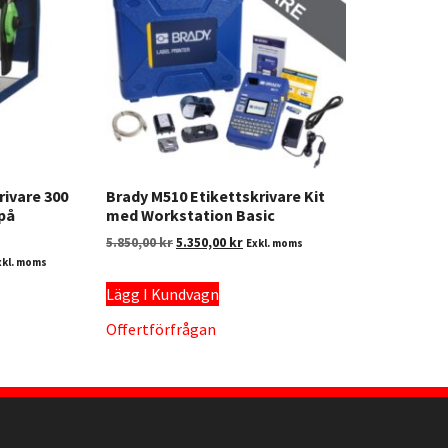
rivare 300
Brady M510 Etikettskrivare Kit
 på
med Workstation Basic
5.850,00
kr
5.350,00
kr
Exkl. moms
xkl. moms
Lägg I Kundvagn
Offertförfrågan