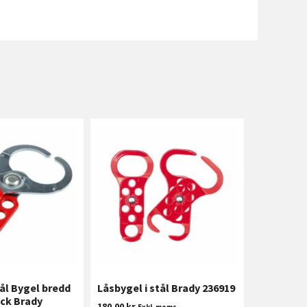
tål Bygel bredd
Låsbygel i stål Brady 236919
ck Brady
180,00
kr
Exkl. moms