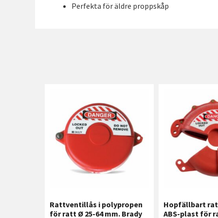
Perfekta för äldre proppskåp
Rattventillås i polypropen
Hopfällbart rat
för ratt Ø 25-64 mm. Brady
ABS-plast för r