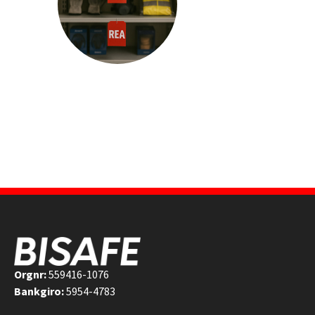
Orgnr:
559416-1076
Bankgiro:
5954-4783