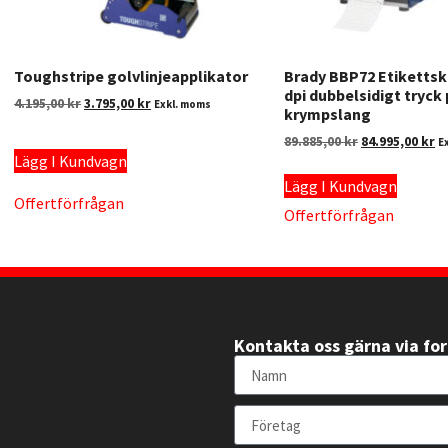
Toughstripe golvlinjeapplikator
Brady BBP72 Etikettsk
dpi dubbelsidigt tryck
4.195,00
kr
3.795,00
kr
Exkl. moms
krympslang
89.885,00
kr
84.995,00
kr
E
Lägg I Kundvagn
Lägg I Kundvagn
Offertförfrågan
Offertförfrågan
Kontakta oss gärna via fo