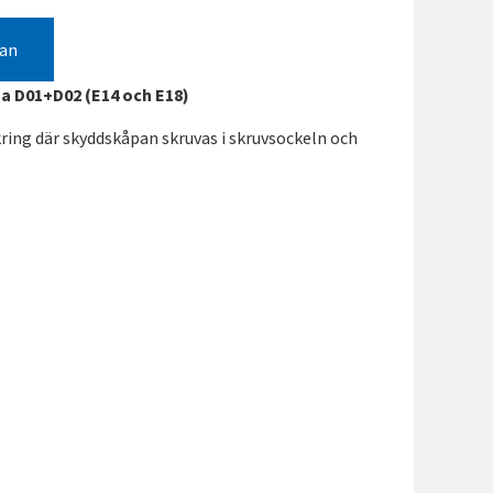
gan
a D01+D02 (E14 och E18)
ring där skyddskåpan skruvas i skruvsockeln och