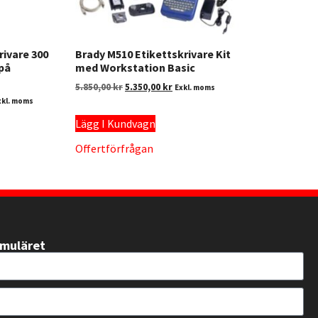
rivare 300
Brady M510 Etikettskrivare Kit
 på
med Workstation Basic
5.850,00
kr
5.350,00
kr
Exkl. moms
xkl. moms
Lägg I Kundvagn
Offertförfrågan
rmuläret