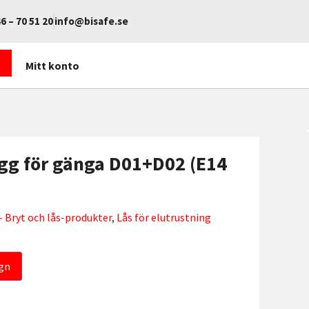
6 – 70 51 20
info@bisafe.se
Mitt konto
gg för gänga D01+D02 (E14
 Bryt och lås-produkter
,
Lås för elutrustning
gn