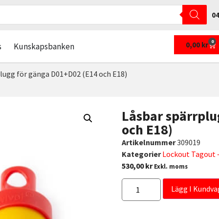
04
0
0,00
kr
s
Kunskapsbanken
lugg för gänga D01+D02 (E14 och E18)
Låsbar spärrplu
och E18)
Artikelnummer
309019
Kategorier
Lockout Tagout –
530,00
kr
Exkl. moms
Lägg I Kundva