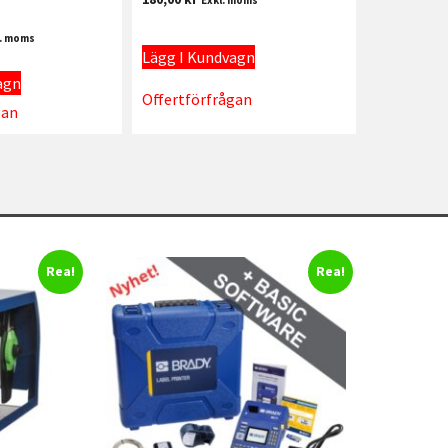
l. moms
Lägg I Kundvagn
agn
Offertförfrågan
gan
Rea!
Rea!