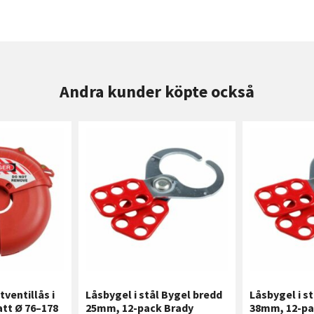
Andra kunder köpte också
tventillås i
Låsbygel i stål Bygel bredd
Låsbygel i s
att Ø 76–178
25mm, 12-pack Brady
38mm, 12-pa