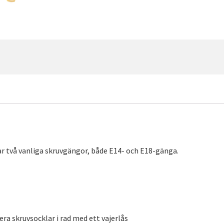
r två vanliga skruvgängor, både E14- och E18-gänga.
lera skruvsocklar i rad med ett vajerlås