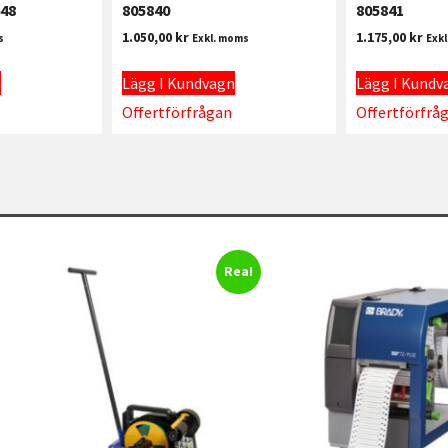
48
805840
805841
1.050,00
kr
1.175,00
kr
s
Exkl. moms
Exk
n
Lägg I Kundvagn
Lägg I Kundv
Offertförfrågan
Offertförfrå
Rea!