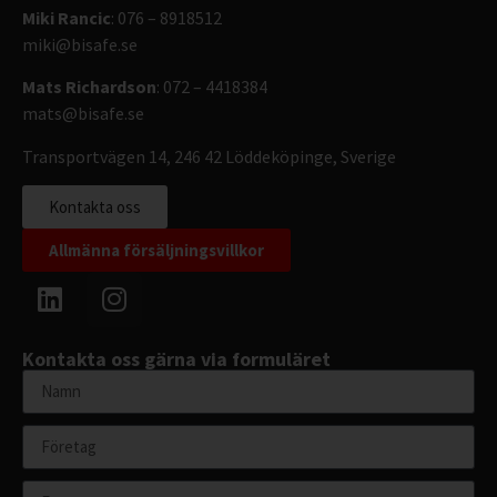
Miki Rancic
: 076 – 8918512
miki@bisafe.se
Mats Richardson
: 072 – 4418384
mats@bisafe.se
Transportvägen 14, 246 42 Löddeköpinge, Sverige
Kontakta oss
Allmänna försäljningsvillkor
Kontakta oss gärna via formuläret