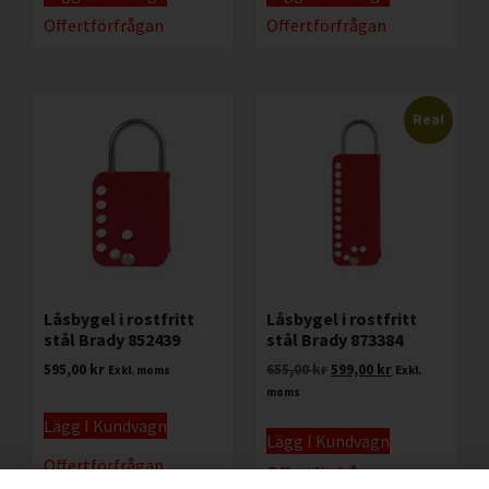
Offertförfrågan
Offertförfrågan
Rea!
Låsbygel i rostfritt
Låsbygel i rostfritt
stål Brady 852439
stål Brady 873384
595,00
kr
655,00
kr
599,00
kr
Exkl. moms
Exkl.
moms
Lägg I Kundvagn
Lägg I Kundvagn
Offertförfrågan
Offertförfrågan