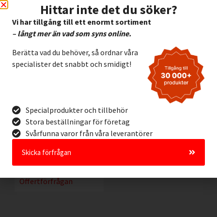
Hittar inte det du söker?
Vi har tillgång till ett enormt sortiment
– långt mer än vad som syns online.
Berätta vad du behöver, så ordnar våra
specialister det snabbt och smidigt!
Specialprodukter och tillbehör
Stora beställningar för företag
Låsbygel i rostfritt
stål Brady 852440
Svårfunna varor från våra leverantörer
198,00
kr
Exkl. moms
Skicka förfrågan
Lägg I Kundvagn
Offertförfrågan