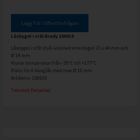
Lägg Till I Offertförfrågan
Låsbygel i stål Brady 236919
Låsbygel i stål (två i en)med innerbygel 31 x 44 mm och
Ø 19 mm
Klarar temperatur från -35°C till +177°C
Plats för 6 hänglås med max Ø 10 mm
Artikelnr. 236919
Tekniskt Datablad