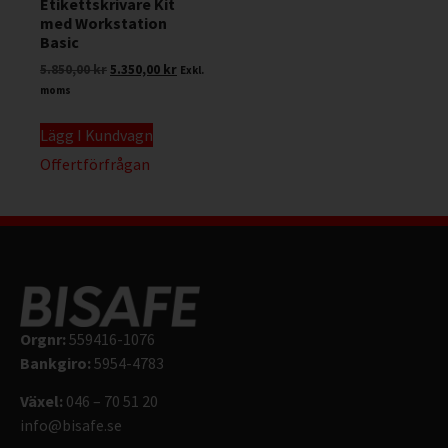
Etikettskrivare Kit
med Workstation
Basic
5.850,00
kr
5.350,00
kr
Exkl.
moms
Lägg I Kundvagn
Offertförfrågan
Orgnr:
559416-1076
Bankgiro:
5954-4783
Växel:
046 – 70 51 20
info@bisafe.se