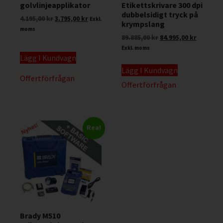
golvlinjeapplikator
Etikettskrivare 300 dpi
dubbelsidigt tryck på
4.195,00
kr
3.795,00
kr
Exkl.
krympslang
moms
89.885,00
kr
84.995,00
kr
Exkl. moms
Lägg I Kundvagn
Lägg I Kundvagn
Offertförfrågan
Offertförfrågan
Rea!
Brady M510