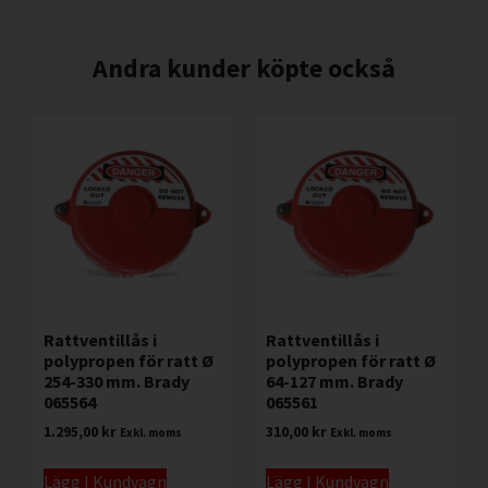
Andra kunder köpte också
Rattventillås i
Rattventillås i
polypropen för ratt Ø
polypropen för ratt Ø
254-330 mm. Brady
64-127 mm. Brady
065564
065561
1.295,00
kr
310,00
kr
Exkl. moms
Exkl. moms
Lägg I Kundvagn
Lägg I Kundvagn