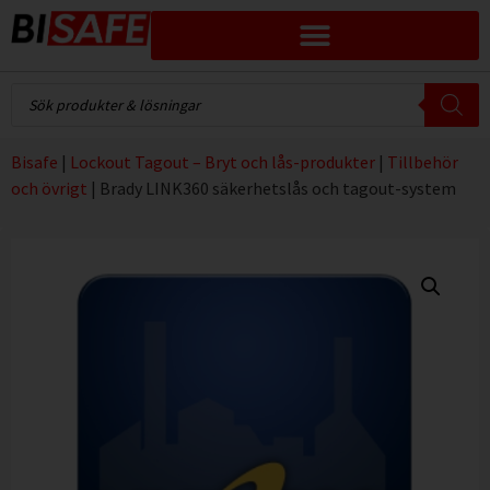
Bisafe
|
Lockout Tagout – Bryt och lås-produkter
|
Tillbehör
och övrigt
|
Brady LINK360 säkerhetslås och tagout-system