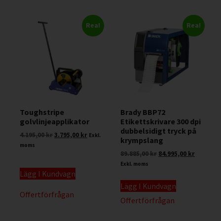
Rea!
Rea!
Toughstripe
Brady BBP72
golvlinjeapplikator
Etikettskrivare 300 dpi
dubbelsidigt tryck på
4.195,00
kr
3.795,00
kr
Exkl.
krympslang
moms
89.885,00
kr
84.995,00
kr
Exkl. moms
Lägg I Kundvagn
Lägg I Kundvagn
Offertförfrågan
Offertförfrågan