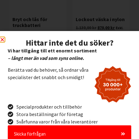
Bryt och lås för
Lockout väska i nylon
truckbatteri
1.130,00
kr
870,00
kr
Exkl.
285,00
kr
Exkl. moms
moms
Hittar inte det du söker?
Lägg I Kundvagn
Lägg I Kundvagn
Vi har tillgång till ett enormt sortiment
Offertförfrågan
Offertförfrågan
– långt mer än vad som syns online.
Berätta vad du behöver, så ordnar våra
specialister det snabbt och smidigt!
Specialprodukter och tillbehör
Stora beställningar för företag
Svårfunna varor från våra leverantörer
Skicka förfrågan