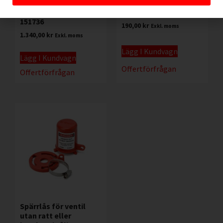
Förvaring av
Lås för tryckluft Brady
arbetstillstånd Brady
064221
151736
190,00
kr
Exkl. moms
1.340,00
kr
Exkl. moms
Lägg I Kundvagn
Lägg I Kundvagn
Offertförfrågan
Offertförfrågan
Spärrlås för ventil
utan ratt eller