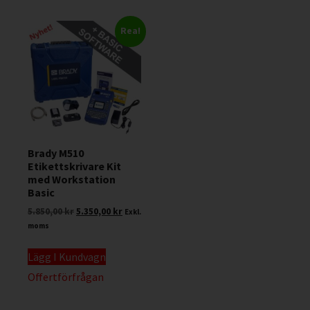
Rea!
Brady M510
Etikettskrivare Kit
med Workstation
Basic
5.850,00
kr
5.350,00
kr
Exkl.
moms
Lägg I Kundvagn
Offertförfrågan