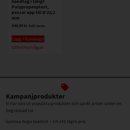
handtag i tåligt
Polypropenplast,
passar upp till Ø 22,2
mm
640,00
kr
Exkl. moms
Lägg I Kundvagn
Offertförfrågan
Kampanjprodukter
Vi har valt ut populära produkter och sänkt priset under en
begränsad tid.
Samma höga kvalitet – till ett lägre pris.