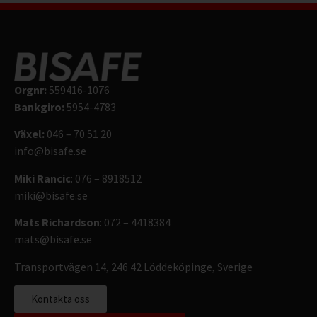
Orgnr:
559416-1076
Bankgiro:
5954-4783
Växel:
046 – 70 51 20
info@bisafe.se
Miki Rancic
: 076 – 8918512
miki@bisafe.se
Mats Richardson
: 072 – 4418384
mats@bisafe.se
Transportvägen 14, 246 42 Löddeköpinge, Sverige
Kontakta oss