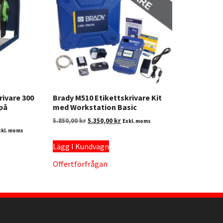
rivare 300
Brady M510 Etikettskrivare Kit
 på
med Workstation Basic
5.850,00
kr
5.350,00
kr
Exkl. moms
xkl. moms
Lägg I Kundvagn
Offertförfrågan