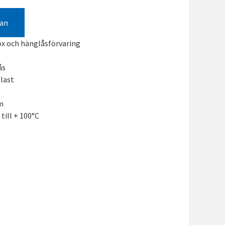
gan
x och hänglåsförvaring
ås
last
m
till + 100°C