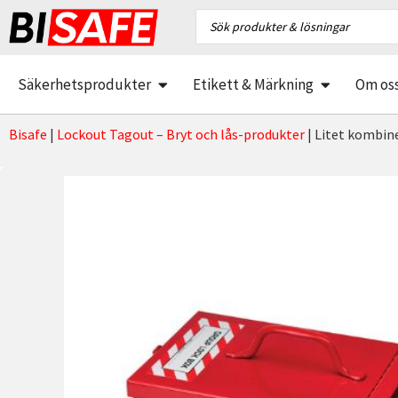
Säkerhetsprodukter
Etikett & Märkning
Om os
Bisafe
|
Lockout Tagout – Bryt och lås-produkter
|
Litet kombin