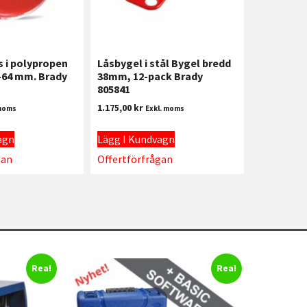
s i polypropen
Låsbygel i stål Bygel bredd
5-64 mm. Brady
38mm, 12-pack Brady
805841
1.175,00
kr
 moms
Exkl. moms
agn
Lägg I Kundvagn
gan
Offertförfrågan
Rea!
Rea!