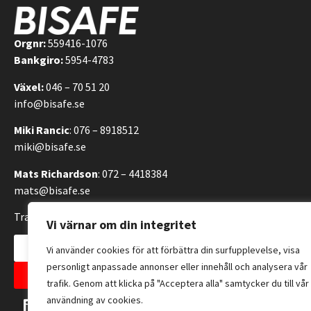
Orgnr:
559416-1076
Bankgiro:
5954-4783
Växel:
046 – 70 51 20
info@bisafe.se
Miki Rancic
: 076 – 8918512
miki@bisafe.se
Mats Richardson
: 072 – 4418384
mats@bisafe.se
Transportvägen 14, 246 42 Löddeköpinge, Sverige
Vi värnar om din integritet
Kontakta oss
Vi använder cookies för att förbättra din surfupplevelse, visa
personligt anpassade annonser eller innehåll och analysera vår
Allmänna försäljningsvillkor
trafik. Genom att klicka på "Acceptera alla" samtycker du till vår
användning av cookies.