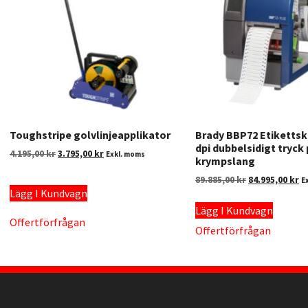
Toughstripe golvlinjeapplikator
Brady BBP72 Etikettsk
dpi dubbelsidigt tryck
4.195,00
kr
3.795,00
kr
Exkl. moms
krympslang
89.885,00
kr
84.995,00
kr
E
Lägg I Kundvagn
Lägg I Kundvagn
Offertförfrågan
Offertförfrågan