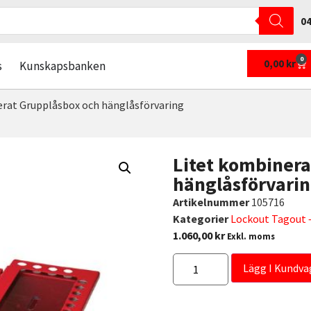
04
0
0,00
kr
s
Kunskapsbanken
erat Grupplåsbox och hänglåsförvaring
Litet kombinera
hänglåsförvari
Artikelnummer
105716
Kategorier
Lockout Tagout –
1.060,00
kr
Exkl. moms
Lägg I Kundva