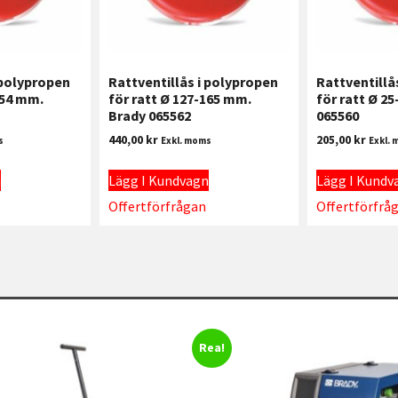
 polypropen
Rattventillås i polypropen
Rattventillå
254 mm.
för ratt Ø 127-165 mm.
för ratt Ø 2
Brady 065562
065560
440,00
kr
205,00
kr
s
Exkl. moms
Exkl.
n
Lägg I Kundvagn
Lägg I Kundv
Offertförfrågan
Offertförfrå
Rea!