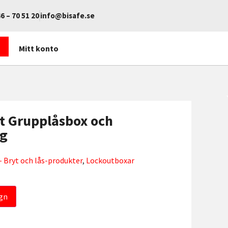
6 – 70 51 20
info@bisafe.se
Mitt konto
t Grupplåsbox och
ng
 Bryt och lås-produkter
,
Lockoutboxar
gn