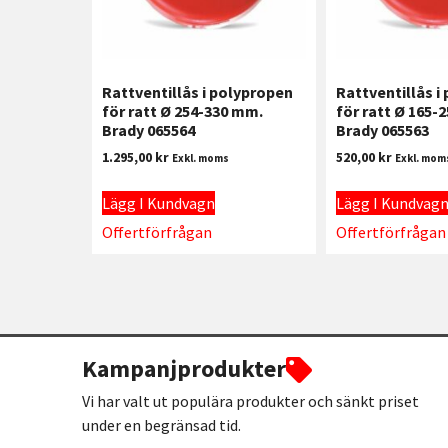
Rattventillås i polypropen
Rattventillås i
för ratt Ø 254-330 mm.
för ratt Ø 165-
Brady 065564
Brady 065563
1.295,00
kr
520,00
kr
Exkl. moms
Exkl. mom
Lägg I Kundvagn
Lägg I Kundvag
Offertförfrågan
Offertförfrågan
Kampanjprodukter
Vi har valt ut populära produkter och sänkt priset
under en begränsad tid.