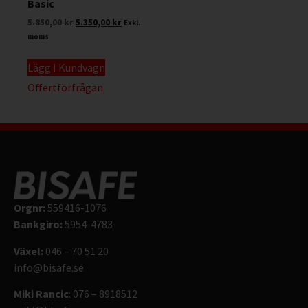
Basic
5.850,00
kr
5.350,00
kr
Exkl.
moms
Lägg I Kundvagn
Offertförfrågan
Orgnr:
559416-1076
Bankgiro:
5954-4783
Växel:
046 – 70 51 20
info@bisafe.se
Miki Rancic
: 076 – 8918512