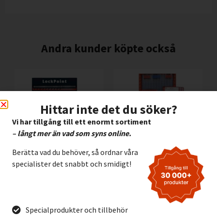
Andra kunder köpte också
Hittar inte det du söker?
Vi har tillgång till ett enormt sortiment
– långt mer än vad som syns online.
Berätta vad du behöver, så ordnar våra
specialister det snabbt och smidigt!
LOCKPOINT Lockout
LOCKPOINT Lockout
Station väggtavla
Station med
väggfäste
Lägg I Kundvagn
Specialprodukter och tillbehör
Lägg I Kundvagn