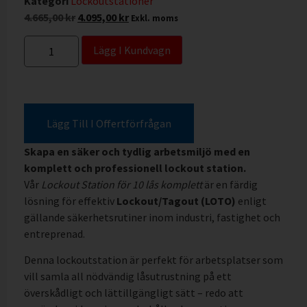
Kategori
Lockoutstationer
4.665,00
kr
4.095,00
kr
Exkl. moms
Lägg I Kundvagn
Lägg Till I Offertförfrågan
Skapa en säker och tydlig arbetsmiljö med en
komplett och professionell lockout station.
Vår
Lockout Station för 10 lås komplett
är en färdig
lösning för effektiv
Lockout/Tagout (LOTO)
enligt
gällande säkerhetsrutiner inom industri, fastighet och
entreprenad.
Denna lockoutstation är perfekt för arbetsplatser som
vill samla all nödvändig låsutrustning på ett
överskådligt och lättillgängligt sätt – redo att