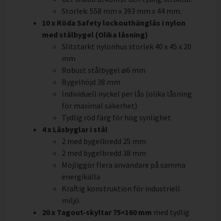
Storlek: 558 mm x 393 mm x 44 mm.
10 x Röda Safety lockouthänglås i nylon
med stålbygel (Olika låsning)
Slitstarkt nylonhus storlek 40 x 45 x 20
mm
Robust stålbygel ⌀6 mm
Bygelhöjd 38 mm
Individuell nyckel per lås (olika låsning
för maximal säkerhet)
Tydlig röd färg för hög synlighet
4 x Låsbyglar i stål
2 med bygelbredd 25 mm
2 med bygelbredd 38 mm
Möjliggör flera användare på samma
energikälla
Kraftig konstruktion för industriell
miljö
20 x Tagout-skyltar 75×160 mm
med tydlig