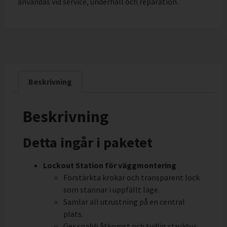
användas vid service, underhåll och reparation.
Beskrivning
Beskrivning
Detta ingår i paketet
Lockout Station för väggmontering
Förstärkta krokar och transparent lock
som stannar i uppfällt läge.
Samlar all utrustning på en central
plats.
Ger snabb åtkomst och tydlig struktur.