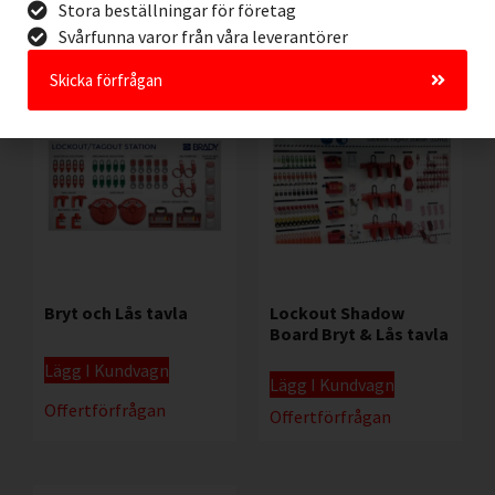
Offertförfrågan
Stora beställningar för företag
Offertförfrågan
Svårfunna varor från våra leverantörer
Skicka förfrågan
Bryt och Lås tavla
Lockout Shadow
Board Bryt & Lås tavla
Lägg I Kundvagn
Lägg I Kundvagn
Offertförfrågan
Offertförfrågan