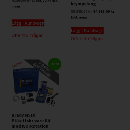
4.195,00
kr
3.795,00
kr
Exkl.
krympslang
moms
89.885,00
kr
84.995,00
kr
Exkl. moms
Lägg I Kundvagn
Lägg I Kundvagn
Offertförfrågan
Offertförfrågan
Rea!
Brady M510
Etikettskrivare Kit
med Workstation