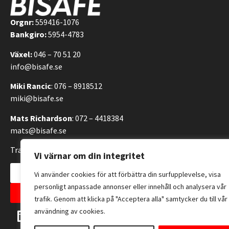
Orgnr:
559416-1076
Bankgiro:
5954-4783
Växel:
046 – 70 51 20
info@bisafe.se
Miki Rancic
: 076 – 8918512
miki@bisafe.se
Mats Richardson
: 072 – 4418384
mats@bisafe.se
Transportvägen 14, 246 42 Löddeköpinge, Sverige
Vi värnar om din integritet
Kontakta oss
Vi använder cookies för att förbättra din surfupplevelse, visa
personligt anpassade annonser eller innehåll och analysera vår
Allmänna försäljningsvillkor
trafik. Genom att klicka på "Acceptera alla" samtycker du till vår
användning av cookies.