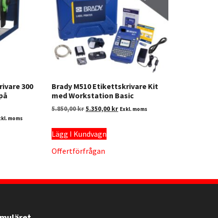
rivare 300
Brady M510 Etikettskrivare Kit
 på
med Workstation Basic
5.850,00
kr
5.350,00
kr
Exkl. moms
xkl. moms
Lägg I Kundvagn
Offertförfrågan
rmuläret