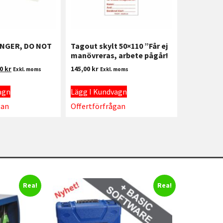
ANGER, DO NOT
Tagout skylt 50×110 ”Får ej
manövreras, arbete pågår!
00
kr
145,00
kr
Exkl. moms
Exkl. moms
agn
Lägg I Kundvagn
gan
Offertförfrågan
Rea!
Rea!