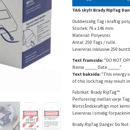
TAG skylt Brady RipTag Da
Dubbelsidig Tag i kraftig poly
Storlek: 76 x 146 mm.
Material: Polyester.
Antal: 250 Tags / rulle.
Levereras inklusive 250 bunt
Text framsida:
”DO NOT OPER
Name _____ Date _____”.
Text baksida:
”This energy s
of this lock/tag may result 
Fabrikat: Brady RipTag™.
Perforering mellan varje Tag
Motståndskraftigt mot kemika
Levereras i smidig förpackni
Brady RipTag Danger Do Not O