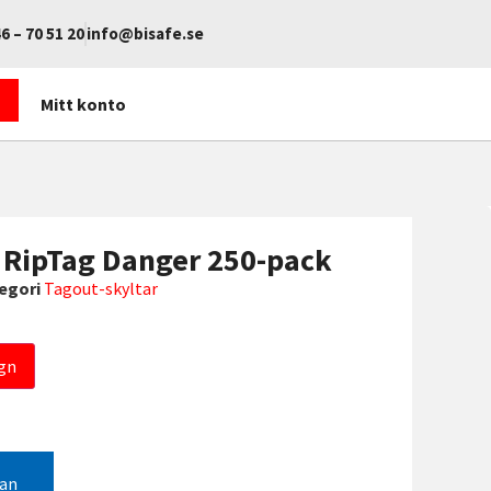
6 – 70 51 20
info@bisafe.se
Mitt konto
 RipTag Danger 250-pack
egori
Tagout-skyltar
gn
gan