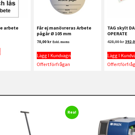
re arbete
Får ej manövreras Arbete
TAG skylt D
pågår Ø 105 mm
OPERATE
70,00
kr
428,00
kr
392,
Exkl. moms
n
Lägg I Kundvagn
Lägg I Kundv
Offertförfrågan
Offertförfrå
Rea!