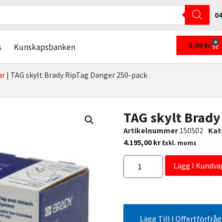
04
0
0,00
kr
s
Kunskapsbanken
ar
|
TAG skylt Brady RipTag Danger 250-pack
TAG skylt Brady
Artikelnummer
150502
Kat
4.195,00
kr
Exkl. moms
Lägg I Kundva
Lägg Till I Offertförfrå