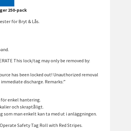
nger 250-pack
ester för Bryt & Lås.
band.
ATE This lock/tag may only be removed by:
ource has been locked out! Unauthorized removal
in immediate discharge. Remarks:”
 för enkel hantering.
lier och skraptåligt.
ng som man enkelt kan ta med ut i anläggningen.
perate Safety Tag Roll with Red Stripes.