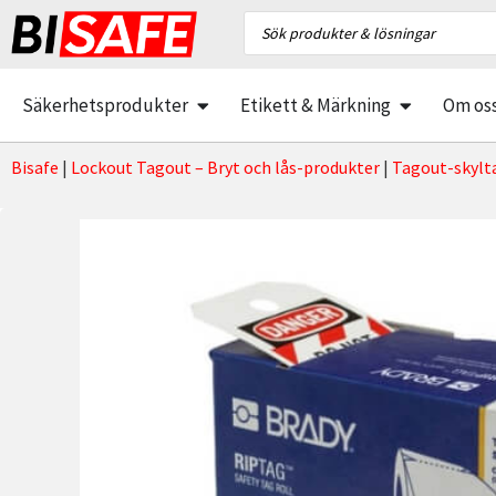
Säkerhetsprodukter
Etikett & Märkning
Om os
Bisafe
|
Lockout Tagout – Bryt och lås-produkter
|
Tagout-skylt