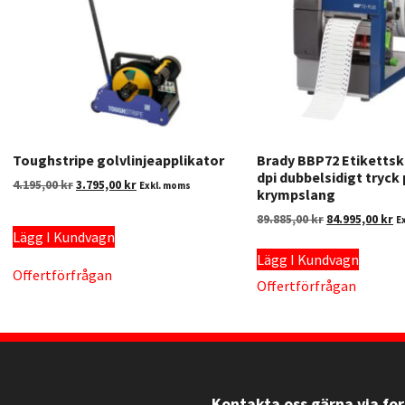
Toughstripe golvlinjeapplikator
Brady BBP72 Etikettsk
dpi dubbelsidigt tryck
4.195,00
kr
3.795,00
kr
Exkl. moms
krympslang
89.885,00
kr
84.995,00
kr
E
Lägg I Kundvagn
Lägg I Kundvagn
Offertförfrågan
Offertförfrågan
Kontakta oss gärna via fo