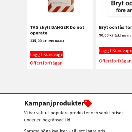
TAG skylt DANGER Do not
Bryt och lås fö
operate
90,00
kr
Exkl. moms
135,00
kr
Exkl. moms
Lägg I Kundvag
Lägg I Kundvagn
Offertförfrågan
Offertförfrågan
Kampanjprodukter
Vi har valt ut populära produkter och sänkt priset
under en begränsad tid.
Samma höga kvalitet – till ett lägre pris.