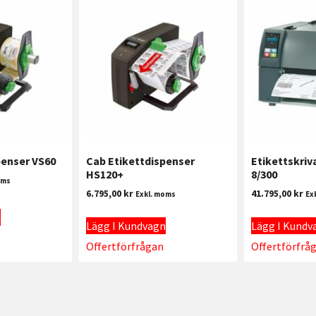
penser VS60
Cab Etikettdispenser
Etikettskriv
HS120+
8/300
oms
6.795,00
kr
41.795,00
kr
Exkl. moms
Ex
n
Lägg I Kundvagn
Lägg I Kundv
Offertförfrågan
Offertförfrå