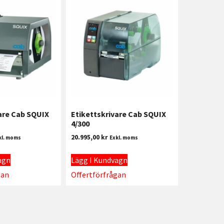
are Cab SQUIX
Etikettskrivare Cab SQUIX
4/300
20.995,00
kr
kl. moms
Exkl. moms
agn
Lägg I Kundvagn
gan
Offertförfrågan