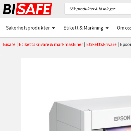
Säkerhetsprodukter
Etikett & Märkning
Om os
Bisafe
|
Etikettskrivare & märkmaskiner
|
Etikettskrivare
|
Epson