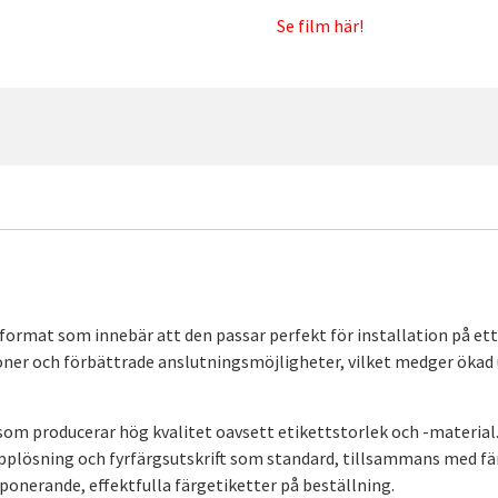
Se film här!
format som innebär att den passar perfekt för installation på ett
oner och förbättrade anslutningsmöjligheter, vilket medger ökad ut
 som producerar hög kvalitet oavsett etikettstorlek och -material
 upplösning och fyrfärgsutskrift som standard, tillsammans med f
onerande, effektfulla färgetiketter på beställning.