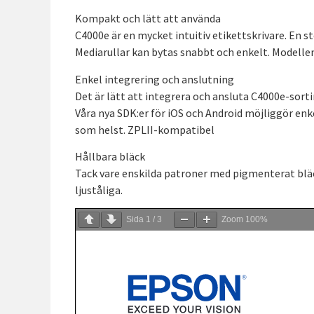
Kompakt och lätt att använda
C4000e är en mycket intuitiv etikettskrivare. En s
Mediarullar kan bytas snabbt och enkelt. Modelle
Enkel integrering och anslutning
Det är lätt att integrera och ansluta C4000e-sorti
Våra nya SDK:er för iOS och Android möjliggör enkel
som helst. ZPLII-kompatibel
Hållbara bläck
Tack vare enskilda patroner med pigmenterat blä
ljuståliga.
Sida
1
/
3
Zoom
100%