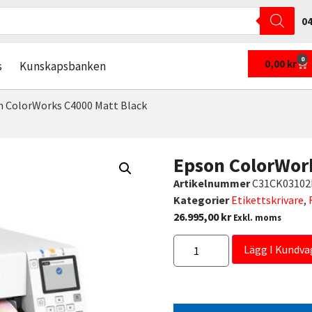
04
0
0,00
kr
s
Kunskapsbanken
 ColorWorks C4000 Matt Black
Epson ColorWor
Artikelnummer
C31CK0310
Kategorier
Etikettskrivare
,
26.995,00
kr
Exkl. moms
Lägg I Kundva