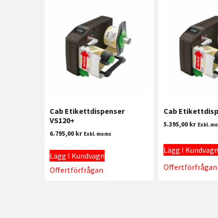
Cab Etikettdispenser
Cab Etikettdis
VS120+
5.395,00
kr
Exkl. m
6.795,00
kr
Exkl. moms
Lägg I Kundvag
Lägg I Kundvagn
Offertförfrågan
Offertförfrågan