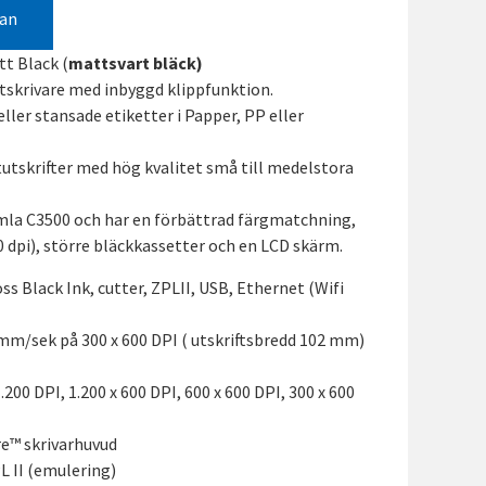
gan
t Black (
mattsvart bläck)
tskrivare med inbyggd klippfunktion.
ller stansade etiketter i Papper, PP eller
tutskrifter med hög kvalitet små till medelstora
gamla C3500 och har en förbättrad färgmatchning,
dpi), större bläckkassetter och en LCD skärm.
s Black Ink, cutter, ZPLII, USB, Ethernet (Wifi
 mm/sek på 300 x 600 DPI ( utskriftsbredd 102 mm)
.200 DPI, 1.200 x 600 DPI, 600 x 600 DPI, 300 x 600
re™ skrivarhuvud
L II (emulering)