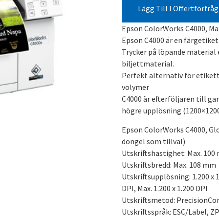
Lägg Till I Offertförfrå
Epson ColorWorks C4000, Mat
Epson C4000 är en färgetiket
Trycker på löpande material e
biljettmaterial.
Perfekt alternativ för etiket
volymer
C4000 är efterföljaren till 
högre upplösning (1200×1200 
Epson ColorWorks C4000, Glos
dongel som tillval)
Utskriftshastighet: Max. 100
Utskriftsbredd: Max. 108 mm
Utskriftsupplösning: 1.200 x 1
DPI, Max. 1.200 x 1.200 DPI
Utskriftsmetod: PrecisionCo
Utskriftsspråk: ESC/Label, ZP