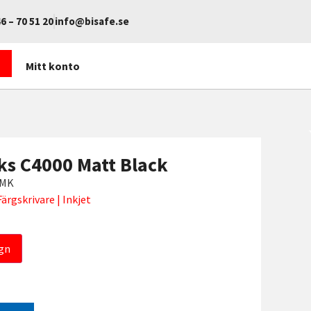
6 – 70 51 20
info@bisafe.se
Mitt konto
ks C4000 Matt Black
2MK
Färgskrivare | Inkjet
gn