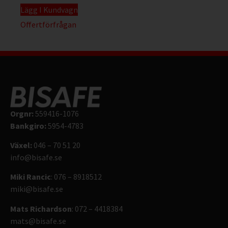
Lägg I Kundvagn
Offertförfrågan
Orgnr:
559416-1076
Bankgiro:
5954-4783
Växel:
046 – 70 51 20
info@bisafe.se
Miki Rancic
: 076 – 8918512
miki@bisafe.se
Mats Richardson
: 072 – 4418384
mats@bisafe.se