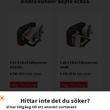
Andra kunder köpte också
Cab Etikettdispenser
Cab Etikettdispenser
HS120+
VS60
6.795,00
kr
5.395,00
kr
Exkl. moms
Exkl. moms
Lägg I Kundvagn
Lägg I Kundvagn
Offertförfrågan
Offertförfrågan
Hittar inte det du söker?
Vi har tillgång till ett enormt sortiment