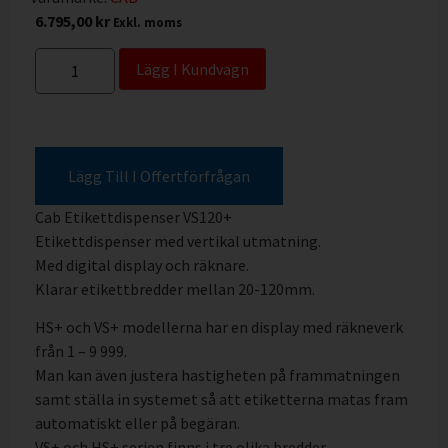
6.795,00
kr
Exkl. moms
Lägg I Kundvagn
Lägg Till I Offertförfrågan
Cab Etikettdispenser VS120+
Etikettdispenser med vertikal utmatning.
Med digital display och räknare.
Klarar etikettbredder mellan 20-120mm.
HS+ och VS+ modellerna har en display med räkneverk
från 1 – 9 999.
Man kan även justera hastigheten på frammatningen
samt ställa in systemet så att etiketterna matas fram
automatiskt eller på begäran.
VS+ och HS+ serien finns i tre olika bredder,