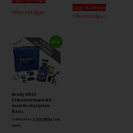
Lägg I Kundvagn
Offertförfrågan
Offertförfrågan
Rea!
Brady M510
Etikettskrivare Kit
med Workstation
Basic
5.850,00
kr
5.350,00
kr
Exkl.
moms