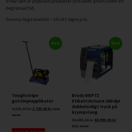
Vi har valt ut populära produkter och sänkt priset under en
begränsad tid.
Samma höga kvalitet – till ett lägre pris.
Rea!
Rea!
Toughstripe
Brady BBP72
golvlinjeapplikator
Etikettskrivare 300 dpi
dubbelsidigt tryck på
4.195,00
kr
3.795,00
kr
Exkl.
krympslang
moms
89.885,00
kr
84.995,00
kr
Exkl. moms
Lägg I Kundvagn