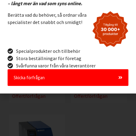
– långt mer än vad som syns online.
Berätta vad du behöver, så ordnar våra
specialister det snabbt och smidigt!
Specialprodukter och tillbehör
Stora beställningar för företag
Cab Etikettdispenser
Etikettskrivare Cab
VS120
EOS5/300
Svårfunna varor från våra leverantörer
5.595,00
kr
12.085,00
kr
Exkl. moms
Exkl. moms
Skicka förfrågan
Lägg I Kundvagn
Lägg I Kundvagn
Offertförfrågan
Offertförfrågan