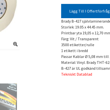
Lägg Till I Offertförfrå
Brady B-427 självlamineran
Storlek: 19.05 x 44.45 mm.
Printbar yta 19,05 x 12,70 m
Färg: Vit / Transparent
3500 etiketter/rulle
1 etikett i bredd
Passar Kablar Ø 5,08 mm til
Material: Vinyl. Brady THT-62
B-427 är UL godkänd tillsa
Tekniskt Datablad