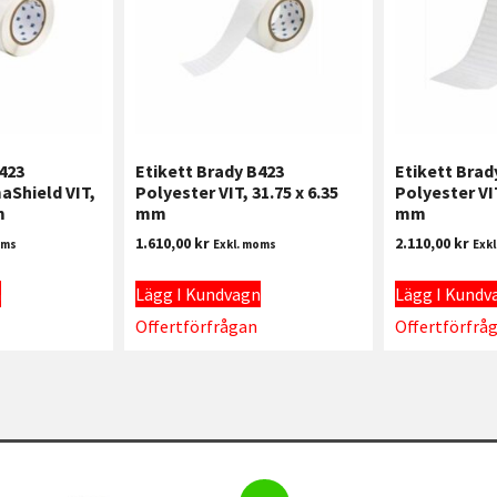
423
Etikett Brady B423
Etikett Brad
aShield VIT,
Polyester VIT, 31.75 x 6.35
Polyester VIT
m
mm
mm
1.610,00
kr
2.110,00
kr
oms
Exkl. moms
Exk
n
Lägg I Kundvagn
Lägg I Kundv
Offertförfrågan
Offertförfrå