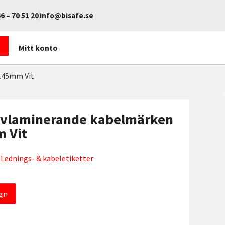
6 – 70 51 20
info@bisafe.se
Mitt konto
4.45mm Vit
älvlaminerande kabelmärken
m Vit
,
Lednings- & kabeletiketter
gn