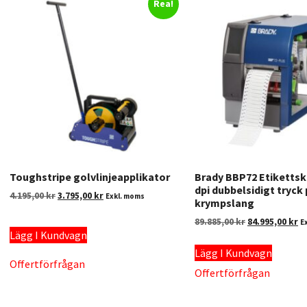
Rea!
Toughstripe golvlinjeapplikator
Brady BBP72 Etikettsk
dpi dubbelsidigt tryck
4.195,00
kr
3.795,00
kr
Exkl. moms
krympslang
89.885,00
kr
84.995,00
kr
E
Lägg I Kundvagn
Lägg I Kundvagn
Offertförfrågan
Offertförfrågan