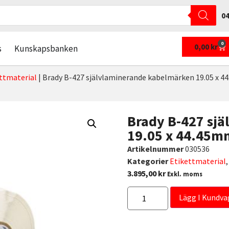
04
0
0,00
kr
s
Kunskapsbanken
ttmaterial
|
Brady B-427 självlaminerande kabelmärken 19.05 x 4
Brady B-427 sj
19.05 x 44.45m
Artikelnummer
030536
Kategorier
Etikettmaterial
3.895,00
kr
Exkl. moms
Lägg I Kundva