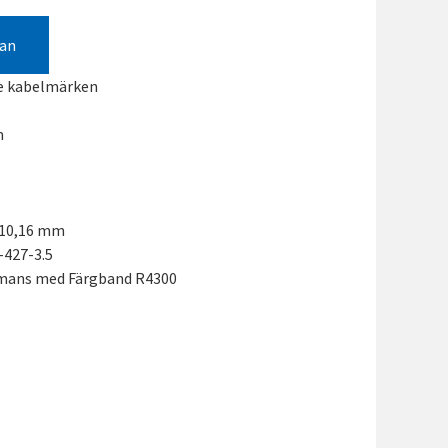
gan
de kabelmärken
m
l 10,16 mm
-427-3.5
mmans med Färgband R4300