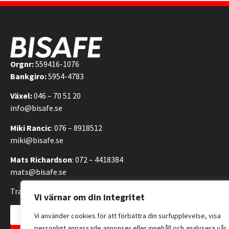
Orgnr:
559416-1076
Bankgiro:
5954-4783
Växel:
046 – 70 51 20
info@bisafe.se
Miki Rancic
: 076 – 8918512
miki@bisafe.se
Mats Richardson
: 072 – 4418384
mats@bisafe.se
Transportvägen 14, 246 42 Löddeköpinge, Sverige
Vi värnar om din integritet
Kontakta oss
Vi använder cookies för att förbättra din surfupplevelse, visa
personligt anpassade annonser eller innehåll och analysera vår