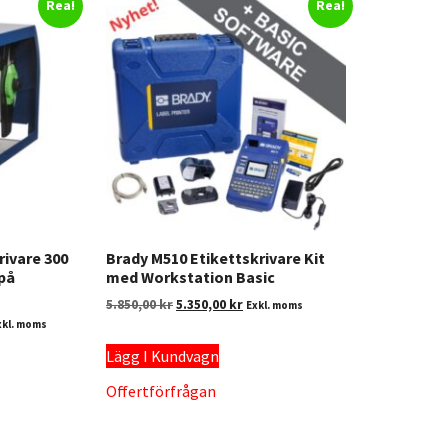
Rea!
Rea!
rivare 300
Brady M510 Etikettskrivare Kit
 på
med Workstation Basic
5.850,00
kr
5.350,00
kr
Exkl. moms
xkl. moms
Lägg I Kundvagn
Offertförfrågan