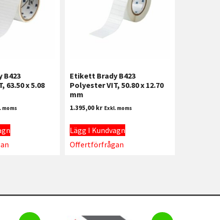
y B423
Etikett Brady B423
, 63.50 x 5.08
Polyester VIT, 50.80 x 12.70
mm
1.395,00
kr
l. moms
Exkl. moms
agn
Lägg I Kundvagn
gan
Offertförfrågan