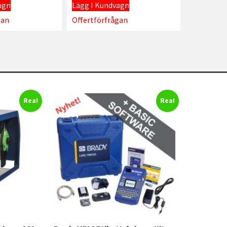
agn
Lägg I Kundvagn
gan
Offertförfrågan
Rea!
Rea!