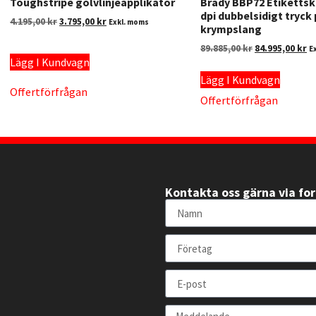
Toughstripe golvlinjeapplikator
Brady BBP72 Etikettsk
dpi dubbelsidigt tryck
4.195,00
kr
3.795,00
kr
Exkl. moms
krympslang
89.885,00
kr
84.995,00
kr
E
Lägg I Kundvagn
Lägg I Kundvagn
Offertförfrågan
Offertförfrågan
Kontakta oss gärna via fo