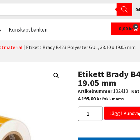
04
0
0,00
kr
s
Kunskapsbanken
ttmaterial
|
Etikett Brady B423 Polyester GUL, 38.10 x 19.05 mm
Etikett Brady B
19.05 mm
Artikelnummer
132413
Kat
4.195,00
kr
Exkl. moms
Lägg I Kundva