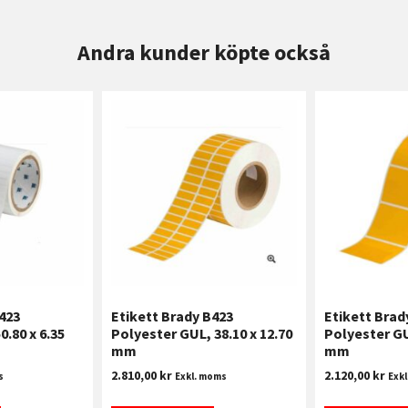
Andra kunder köpte också
423
Etikett Brady B423
Etikett Brad
0.80 x 6.35
Polyester GUL, 38.10 x 12.70
Polyester GU
mm
mm
2.810,00
kr
2.120,00
kr
s
Exkl. moms
Exk