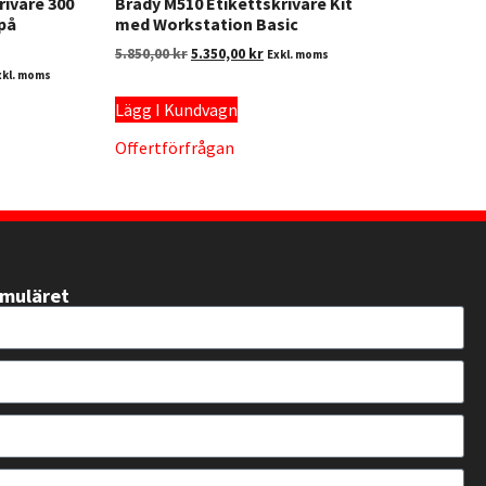
rivare 300
Brady M510 Etikettskrivare Kit
 på
med Workstation Basic
5.850,00
kr
5.350,00
kr
Exkl. moms
xkl. moms
Lägg I Kundvagn
Offertförfrågan
rmuläret