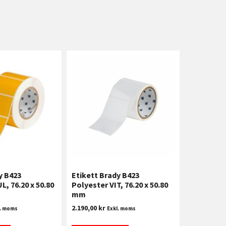
y B423
Etikett Brady B423
L, 76.20 x 50.80
Polyester VIT, 76.20 x 50.80
mm
2.190,00
kr
l. moms
Exkl. moms