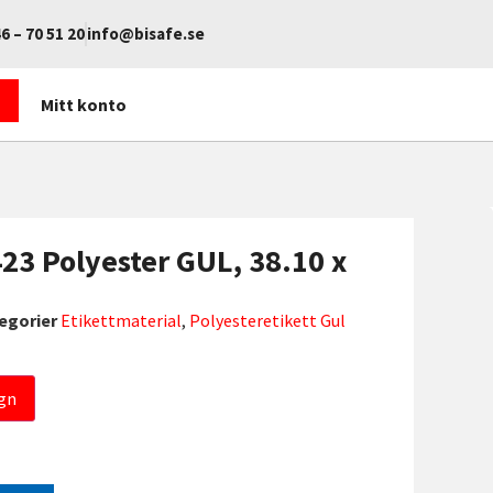
6 – 70 51 20
info@bisafe.se
Mitt konto
423 Polyester GUL, 38.10 x
egorier
Etikettmaterial
,
Polyesteretikett Gul
gn