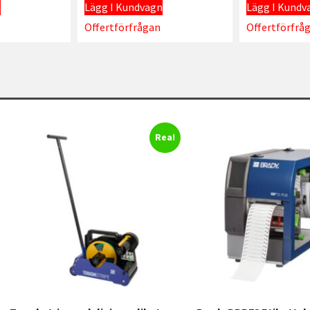
n
Lägg I Kundvagn
Lägg I Kundv
Offertförfrågan
Offertförfrå
Rea!