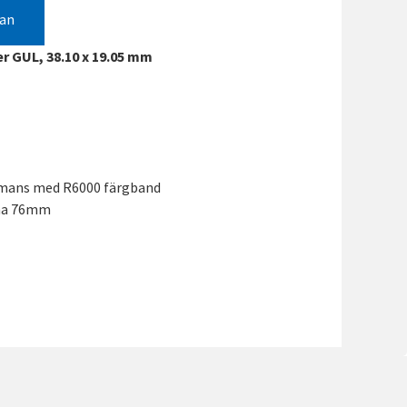
gan
r GUL, 38.10 x 19.05 mm
mmans med R6000 färgband
rna 76mm