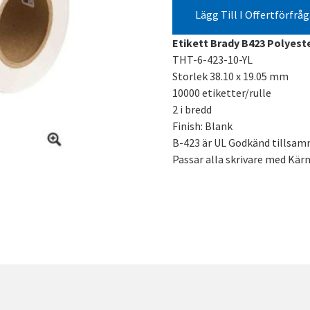
Lägg Till I Offertförfrå
Etikett Brady B423 Polyeste
THT-6-423-10-YL
Storlek 38.10 x 19.05 mm
10000 etiketter/rulle
2 i bredd
Finish: Blank
B-423 är UL Godkänd tillsa
Passar alla skrivare med Kä