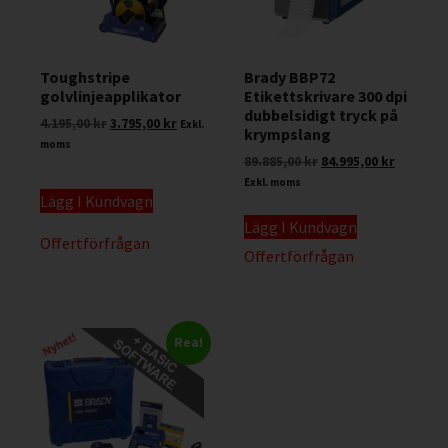
Toughstripe
Brady BBP72
golvlinjeapplikator
Etikettskrivare 300 dpi
dubbelsidigt tryck på
4.195,00
kr
3.795,00
kr
Exkl.
krympslang
moms
89.885,00
kr
84.995,00
kr
Exkl. moms
Lägg I Kundvagn
Lägg I Kundvagn
Offertförfrågan
Offertförfrågan
Rea!