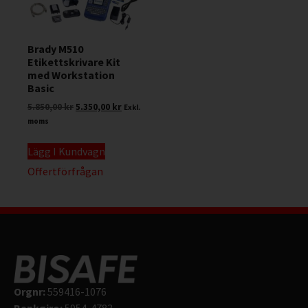
Brady M510
Etikettskrivare Kit
med Workstation
Basic
5.850,00
kr
5.350,00
kr
Exkl.
moms
Lägg I Kundvagn
Offertförfrågan
Orgnr:
559416-1076