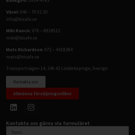
Bankgiro:
5954-4783
Växel:
046 – 70 51 20
info@bisafe.se
Miki Rancic
: 076 – 8918512
miki@bisafe.se
Mats Richardson
: 072 – 4418384
mats@bisafe.se
Transportvägen 14, 246 42 Löddeköpinge, Sverige
Kontakta oss
Allmänna försäljningsvillkor
Kontakta oss gärna via formuläret