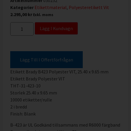
Artikelnummer
030232
Kategorier
Etikettmaterial
,
Polyesteretikett Vit
2.295,00
kr
Exkl. moms
Lägg I Kundvagn
Lägg Till I Offertförfrågan
Etikett Brady B423 Polyester VIT, 25.40 x 9.65 mm
Etikett Brady Polyester VIT
THT-31-423-10
Storlek 25.40 x 9.65 mm
10000 etiketter/rulle
2 i bredd
Finish: Blank
B-423 är UL Godkänd tillsammans med R6000 färgband