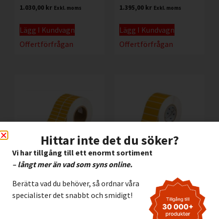
1.030,00
kr
1.395,00
kr
Exkl. moms
Exkl. moms
Lägg I Kundvagn
Lägg I Kundvagn
Offertförfrågan
Offertförfrågan
Hittar inte det du söker?
Vi har tillgång till ett enormt sortiment
– långt mer än vad som syns online.
Etikett Brady B423
Etikett Brady B423
Berätta vad du behöver, så ordnar våra
Polyester GUL, 38.10 x
Polyester GUL, 76.20 x
12.70 mm
25.40 mm
specialister det snabbt och smidigt!
2.810,00
kr
3.195,00
kr
Exkl. moms
Exkl. moms