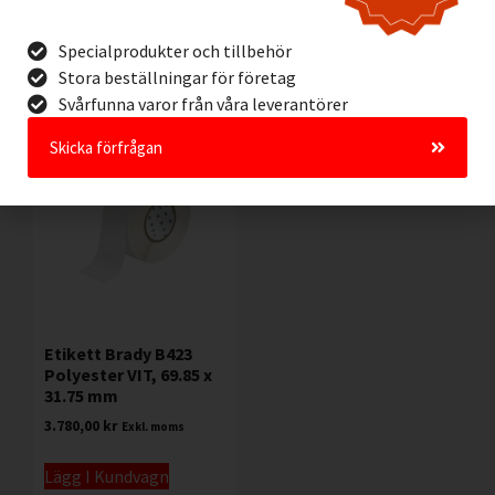
Lägg I Kundvagn
Lägg I Kundvagn
Specialprodukter och tillbehör
Offertförfrågan
Offertförfrågan
Stora beställningar för företag
Svårfunna varor från våra leverantörer
Skicka förfrågan
Etikett Brady B423
Polyester VIT, 69.85 x
31.75 mm
3.780,00
kr
Exkl. moms
Lägg I Kundvagn