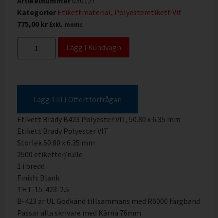
Artikelnummer
030127
Kategorier
Etikettmaterial
,
Polyesteretikett Vit
775,00
kr
Exkl. moms
Lägg I Kundvagn
Lägg Till I Offertförfrågan
Etikett Brady B423 Polyester VIT, 50.80 x 6.35 mm
Etikett Brady Polyester VIT
Storlek 50.80 x 6.35 mm
2500 etiketter/rulle
1 i bredd
Finish: Blank
THT-15-423-2.5
B-423 är UL Godkänd tillsammans med R6000 färgband
Passar alla skrivare med Kärna 76mm