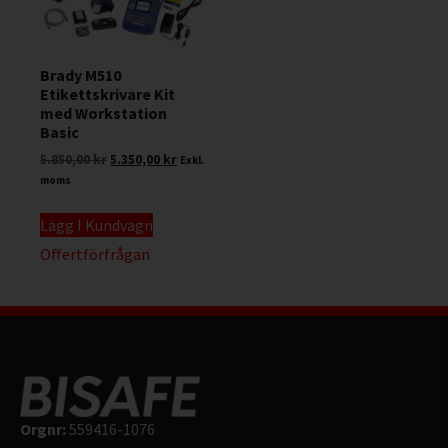
Brady M510
Etikettskrivare Kit
med Workstation
Basic
5.850,00
kr
5.350,00
kr
Exkl.
moms
Lägg I Kundvagn
Offertförfrågan
Orgnr:
559416-1076