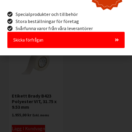
Lägg I Kundvagn
Lägg I Kundvagn
Specialprodukter och tillbehör
Offertförfrågan
Offertförfrågan
Stora beställningar för företag
Svårfunna varor från våra leverantörer
Skicka förfrågan
Etikett Brady B423
Polyester VIT, 31.75 x
9.53 mm
1.955,00
kr
Exkl. moms
Lägg I Kundvagn