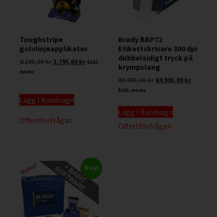
Toughstripe
Brady BBP72
golvlinjeapplikator
Etikettskrivare 300 dpi
dubbelsidigt tryck på
4.195,00
kr
3.795,00
kr
Exkl.
krympslang
moms
89.885,00
kr
84.995,00
kr
Exkl. moms
Lägg I Kundvagn
Lägg I Kundvagn
Offertförfrågan
Offertförfrågan
Rea!