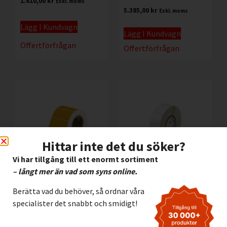
1.610,00
kr
Exkl. moms
5.385,00
kr
Exkl. moms
Lägg I Kundvagn
Lägg I Kundvagn
Offertförfrågan
Offertförfrågan
Hittar inte det du söker?
Vi har tillgång till ett enormt sortiment
– långt mer än vad som syns online.
Etikett Brady B423
Etikett Brady B423
Berätta vad du behöver, så ordnar våra
Polyester GUL, 38.10 x
Polyester VIT, 50.80 x
specialister det snabbt och smidigt!
19.05 mm
10.16 mm
4.195,00
kr
3.165,00
kr
Exkl. moms
Exkl. moms