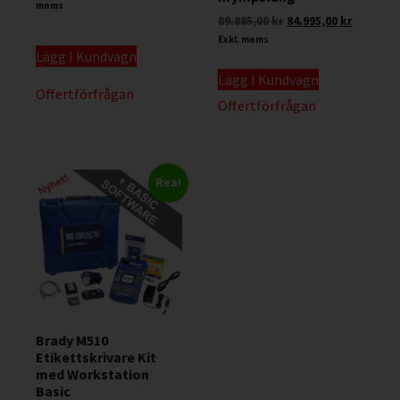
moms
89.885,00
kr
84.995,00
kr
Exkl. moms
Lägg I Kundvagn
Lägg I Kundvagn
Offertförfrågan
Offertförfrågan
Rea!
Brady M510
Etikettskrivare Kit
med Workstation
Basic