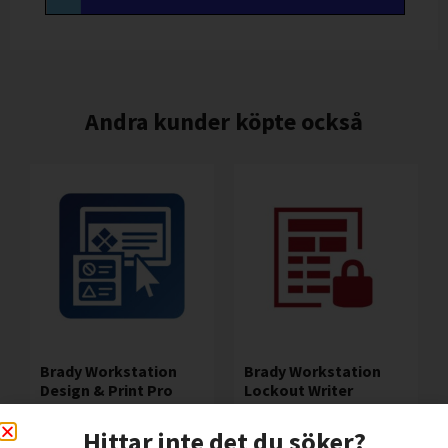
Andra kunder köpte också
Brady Workstation
Brady Workstation
Design & Print Pro
Lockout Writer
3.150,00
kr
9.370,00
kr
Exkl. moms
Exkl. moms
Hittar inte det du söker?