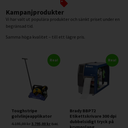
Kampanjprodukter
Vi har valt ut populära produkter och sänkt priset under en
begränsad tid.
Samma höga kvalitet – till ett lägre pris.
Rea!
Rea!
Toughstripe
Brady BBP72
golvlinjeapplikator
Etikettskrivare 300 dpi
dubbelsidigt tryck på
4.195,00
kr
3.795,00
kr
Exkl.
krympslang