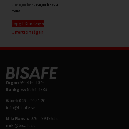
5.850,00
kr
5.350,00
kr
Exkl.
moms
Lägg I Kundvagn
Offertförfrågan
Orgnr:
559416-1076
Bankgiro:
5954-4783
Växel:
046 – 70 51 20
info@bisafe.se
Miki Rancic
: 076 – 8918512
miki@bisafe.se