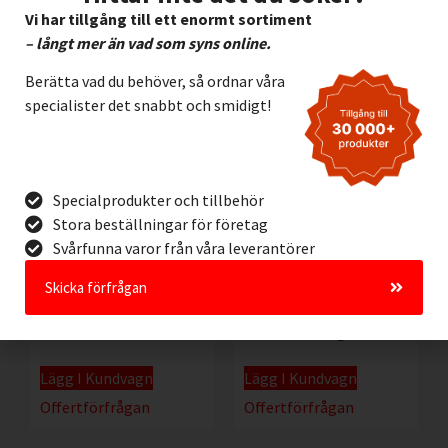
Lägg I Kundvagn
Lägg I Kundvagn
Vi har tillgång till ett enormt sortiment
– långt mer än vad som syns online.
Offertförfrågan
Offertförfrågan
Berätta vad du behöver, så ordnar våra
specialister det snabbt och smidigt!
Specialprodukter och tillbehör
Stora beställningar för företag
Svårfunna varor från våra leverantörer
Skicka förfrågan
Brady Workstation
Brady Workstation
EMEA SFID Suite
Custom Designer
Lägg I Kundvagn
Lägg I Kundvagn
Offertförfrågan
Offertförfrågan